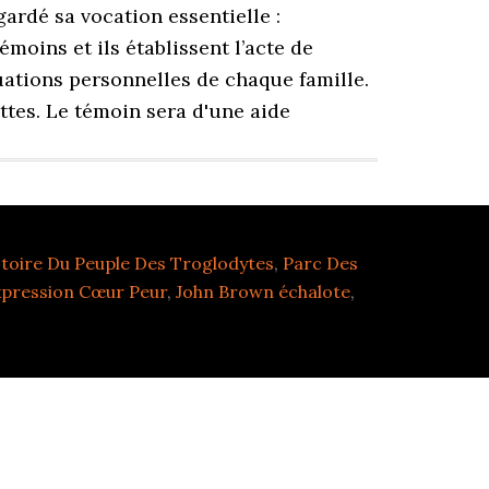
stoire Du Peuple Des Troglodytes
,
Parc Des
pression Cœur Peur
,
John Brown échalote
,