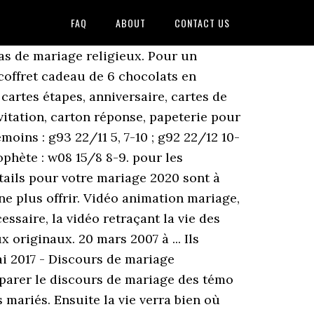
FAQ
ABOUT
CONTACT US
es et chères au cœur des mariés. Mais vous pouvez répartir comme vous le souhaitez, de toute façon à la mairie, les témoins signent pour le couple et non pour l'un des deux mariés. Découvrez nos cadeaux de mariage originaux (et classiques) Passons maintenant aux idées cadeaux de mariage qui vont accompagner les mariés pour les nombreuses années qu’ils vont passer ensemble. Lire un beau discours de mariage original pour féliciter les mariés avec un texte affectueux et amical ou drôle. Pour être sûr de ne pas offrir deux fois la même chose et créer un moment de gêne lors de l’ouverture des cadeaux, optez pour un cadeau de mariage original pour les mariés. Ce qui attire l’attention, c’est une boîte avec petites cadeaux ou lettres pour vos témoins. Selon vos croyances, leur rôle peut être également de vous accompagner dans votre foi et votre vie de couple. Demoiselles d’honneur Comment faire pour que l’annonce soit insolite ? ... que le coût d'un mariage est à la charge des mariés et de leurs familles. Tout pour réussir une organisation mariage au top et un mariage discount. Après cet heureux événement, n’oubliez pas de remercier vos proches pour leur présence, leur soutien, leurs sourires et cadeaux. Une carte demande de témoin, des dizaines de styles ! Au milieu de la montagne de cadeaux, un présent qui sort de l’ordinaire fera forcément mouche aux yeux du couple de jeunes mariés. 2019 - Tout pleins d'idées pour un mariage unique et personnalisé ! News de Temoin de mariage 13 Juillet 2020: Idées de textes pour un t-shirt d'EVJF 28 Janvier 2020: Découvrez le rôle du témoin dans l'animation du mariage 08 Novembre 2019: Découvrez de jolies citations en images sur les témoins de mariage 27 Mai 2019: Idées pour faire sa demande de témoin de mariage 26 Février 2019: Idées d'Activités gratuites pour un enterrement de vie de jeune fille Les règles du cadeau de mariage parfait. Je parle en connaissance de cause, nous n’en voyons plus qu’1 sur … Et c’est déjà une très bonne chose à connaitre, les futurs mariés s’en réjouissent d’ores et déjà ! Sos idées surprsises pour les mariés de la part des témoins! Un cadeau de mariage nature . La Grande Alice. Hermance : Pour nous, c’était des mini succulentes ! De l'animal à l'homme, le tressage des végétaux a gardé sa vocation essentielle : améliorer le confort quotidien. Lors du mariage, ils exercent une double fonction: ils sont témoins et ils établissent l’acte de mariage. Nos astuces : La répartition traditionnelle est adaptable et adaptée au gré des situations personnelles de chaque famille. Matériel nécessaire : des pots de yaourt v