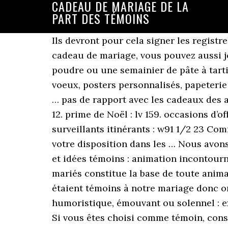
CADEAU DE MARIAGE DE LA
PART DES TÉMOINS
Ils devront pour cela signer les registres du mariage civil tout comme celui de l’église en cas de mariage religieux. Pour un cadeau de mariage, vous pouvez aussi jouer la carte de la gourmandise en optant pour un coffret cadeau de 6 chocolats en poudre ou une semainier de pâte à tartiner. Faire-part de naissance, baptême, baby shower, cartes étapes, anniversaire, cartes de voeux, posters personnalisés, papeterie de mariage, save the date, faire-part de mariage, invitation, carton réponse, papeterie pour … pas de rapport avec les cadeaux des astrologues : lv 147 ; w94 15/12 6. point de vue des Témoins : g93 22/11 5, 7-10 ; g92 22/12 10-12. prime de Noël : lv 159. occasions d’offrir : g87 22/11 4-5. offert par le roi Yarobam à un prophète : w08 15/8 8-9. pour les surveillants itinérants : w91 1/2 23 Comme vous allez pouvoir le constater, de nombreux details pour votre mariage 2020 sont à votre disposition dans les … Nous avons déjà évoqué les cadeaux de mariage à ne pas ou à ne plus offrir. Vidéo animation mariage, et idées témoins : animation incontournable de chaque mariage, mais pourtant presque nécessaire, la vidéo retraçant la vie des mariés constitue la base de toute animation mariage réussie. Mariage : des idées de cadeaux originaux. 20 mars 2007 à ... Ils étaient témoins à notre mariage donc on ne peut plus exploiter la chanson, ni le quiz. 10 mai 2017 - Discours de mariage humoristique, émouvant ou solennel : exemples et conseils d'experts pour vous aider à préparer le discours de mariage des témo Si vous êtes choisi comme témoin, considérez cela comme un honneur de la part des futurs mariés. Ensuite la vie verra bien où ces amitiés vont conduire ces relations. Voir plus d'idées sur le thème Cadeau temoin, Mariage original, Evjf. Choisissez votre type de papier et type de couverture et ajoutez des effets vernis en relief sur celle-ci pour en faire un livre d’exception. Rôle officiel. Il doit donc être de confiance. Leur présence est obligatoire pour la validation du mariage aux yeux de la loi. En effet, il contient une graine qui germinera de la même façon que l’amour qui vous unit. Idée n°3 (témoins) : vidéo retraçant la vie des mariés. Atelier lausannois de création graphique et jolie papeterie d’heureux événements. Dans la même thématique, découvrez des cartes pour vos Save the Date de mariage mais aussi des cartes de remerciements pour témoigner votre reconnaissance. Les vignettes de votre mariage. Laurianne : J’ai démangé loin de ma famille et de mes amis quelques mois avant l’annonce de notre mariage.Alors pour la demande des témoins ça c’est fait à distance. Nous allons vous aider à trouver des idées ! Les témoins d'un mariage sont choisis ensemble par les futurs époux. Nous avons le plus grand choix de marque place et de porte nom. Il se calcule pour le couple, et non par personne. C'est sûr, ils penseront à vous chaque matin avec le sourire ! De quoi créer beaucoup d’émotion autour de votre demande de témoin et provoquer de beaux cris de joie ! ... que mon amie avait personnalisé avec un petit mot et des photos, c'était un super cadeau … Pour commencer, vous pouvez choisir des cadeaux plutôt utiles et destinés à leur foyer, comme le veut la …