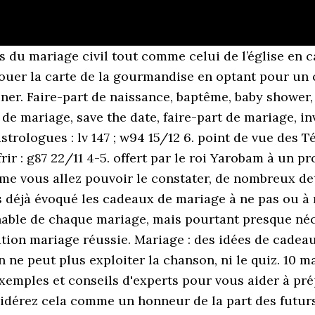
 Aide et soutien LE SITE DE LA DECO MARIAGE. Fizzer ne se limite pas aux faire-part mariage. Nos chers amis. Que vous vouliez réaliser une demande témoin sobre, drôle, ou colorée, sur Popcarte, vous trouverez forcément votre bonheur ! Soit dit en passant, nous recevons beaucoup de messages et de courriers de la part des … • Il faut la présence de deux “adouls”. Demandez à une graphiste professionnelle de préparer une B.D retraçant des scènes de l’union que vous avez imaginée. 7. Le minimum est d'avoir deux témoins, et le maximum est de 4 témoins. 11 déc. Spécialisée dans le cadeau de remerciement pas cher pour invité, cette boutique vous propose une multitude de cadeaux de mariage originaux pour homme, femme et enfants. Notre site est le spécialiste de la décoration mariage. Préparation de la mariée, découverte de la robe, cérémonie, discours des témoins, décorations, vin d’honneur, soirée… Gardez vos plus belles émotions avec vous sur un album photo de mariage. Le montant que nous avons reçu de votre part était très inattendu. Votre cadeau de naissance vient amplifier un peu plus notre bonheur d’avoir eu un enfant. Je leur ai fait livrer un tote bag personnalisé, avec dedans des stylos, un paquet de mouchoirs, une grosse bague en toc et une petite carte pour faire ma demande ! Officiellement, le rôle des témoins est, de par leur signature sur les différents registres, d'attester de votre union. Quelle robe de cocktail vais-je choisir pour le mariage de ma meilleure amie? Kits pour faire-part de mariage Modèles pour mariage ... Cadeaux pour les témoins de la mariée ... Art premier s'il en est un, la vannerie trouve ses origines dans la nuit des temps. C’est le moment de décider : qui allez-vous choisir pour vous accompagner le jour de votre mariage ? • Une dot doit être prévue dans l’acte de mariage. Cadeaux invités mariage 2020. Lors du mariage civil, le nombre de témoins est très encadré. Quelles erreurs éviter? Il sera disponible et toujours à l'écoute des mariés. Dans les moments de bonheur, les amis sont des témoins qui viennent nous rappeller la beauté et la magie du moment. Le rôle des témoins du mariage. Avec une petite étiquette sur laquelle était noté la date du mariage et le prénom des mariés. Avec leur caissin de vin, vous promettez à la mariée qu’elle pourra toujours compter sur vous, même dans 10 ans. La première partie de cet article est dédiée à la … Remerciement Cadeau Naissance : Merci de la part des parents Merci Naissance à des amis. Vous trouverez des idées de déco pas cher ainsi que des housses de chaise et des tentures. Bien choisir son faire-part de mariage; ... Nous avons fixé la date pendant nos vacances et des témoins pouvaient être 'exceptionnellement fournis sur place'." Découvrez des idées de textes gratuits et utiles tout au long des préparatifs de votre mariage : faire-part, RSVP, remerciements. Rôle des témoins de mariage. Le nombre de témoins est au minimum de 1 et au maximum de 2 pour chaque époux. Quels cadeaux et petits détails pour vos invités de mariage? Annonce de mariage originale, organisation de l'EVJF et l'EVG, faire-part sympa, idées déco, cadeaux témoins et demoiselles d'honneur personnalisés, et pleins d'autres !. Ce sont des témoins masculins qui sont nommés par le Ministre de la Justice. Il n'y a pas que les femmes qui vivent le plus beau jour de leur vie lors de leur mariage. Elle sera touchée de découvrir son nom et la date de son mariage gravés sur le couvercle du coffret, mais elle sera encore plus émue de lire votre message au dos de la glissière. Etre témoin, ça se passe comment? Pour les hommes aussi ça compte, au moins presque autant qu'une finale de la coupe du monde ou que celui des Cette dot revient unique-ment à la fille. En effet, les témoins des mariés sont là pour attester de la véracité de l’union. Le témoin de mariage a un rôle très important à jouer. Rôle spirituel. Sur les photos et les vidéos qui se trouvent en-dessous de cette page, vous allez trouver de l’inspiration pour faire la meilleure demande témoin mariage. Pendant les préparations au mariage, le Jour J et après, les témoins des mariés sont des personnes important