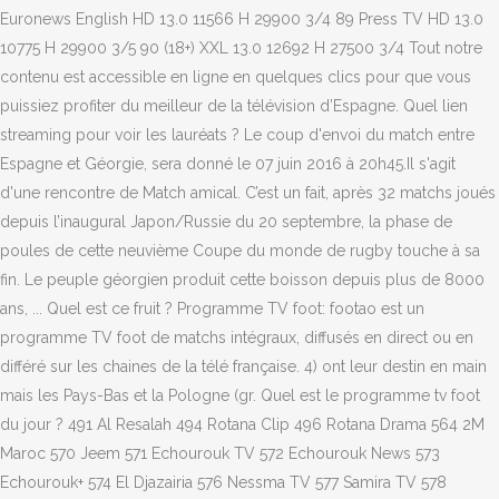
Euronews English HD 13.0 11566 H 29900 3/4 89 Press TV HD 13.0
10775 H 29900 3/5 90 (18+) XXL 13.0 12692 H 27500 3/4 Tout notre
contenu est accessible en ligne en quelques clics pour que vous
puissiez profiter du meilleur de la télévision d’Espagne. Quel lien
streaming pour voir les lauréats ? Le coup d'envoi du match entre
Espagne et Géorgie, sera donné le 07 juin 2016 à 20h45.Il s'agit
d'une rencontre de Match amical. C’est un fait, après 32 matchs joués
depuis l’inaugural Japon/Russie du 20 septembre, la phase de
poules de cette neuvième Coupe du monde de rugby touche à sa
fin. Le peuple géorgien produit cette boisson depuis plus de 8000
ans, ... Quel est ce fruit ? Programme TV foot: footao est un
programme TV foot de matchs intégraux, diffusés en direct ou en
différé sur les chaines de la télé française. 4) ont leur destin en main
mais les Pays-Bas et la Pologne (gr. Quel est le programme tv foot
du jour ? 491 Al Resalah 494 Rotana Clip 496 Rotana Drama 564 2M
Maroc 570 Jeem 571 Echourouk TV 572 Echourouk News 573
Echourouk+ 574 El Djazairia 576 Nessma TV 577 Samira TV 578