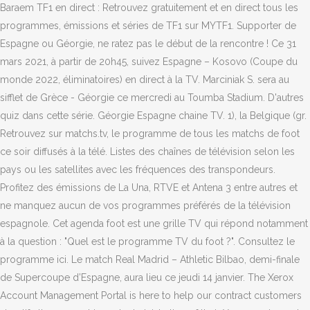
Baraem TF1 en direct : Retrouvez gratuitement et en direct tous les
programmes, émissions et séries de TF1 sur MYTF1. Supporter de
Espagne ou Géorgie, ne ratez pas le début de la rencontre ! Ce 31
mars 2021, à partir de 20h45, suivez Espagne – Kosovo (Coupe du
monde 2022, éliminatoires) en direct à la TV. Marciniak S. sera au
sifflet de Grèce - Géorgie ce mercredi au Toumba Stadium. D'autres
quiz dans cette série. Géorgie Espagne chaine TV. 1), la Belgique (gr.
Retrouvez sur matchs.tv, le programme de tous les matchs de foot
ce soir diffusés à la télé. Listes des chaînes de télévision selon les
pays ou les satellites avec les fréquences des transpondeurs.
Profitez des émissions de La Una, RTVE et Antena 3 entre autres et
ne manquez aucun de vos programmes préférés de la télévision
espagnole. Cet agenda foot est une grille TV qui répond notamment
à la question : "Quel est le programme TV du foot ?". Consultez le
programme ici. Le match Real Madrid – Athletic Bilbao, demi-finale
de Supercoupe d’Espagne, aura lieu ce jeudi 14 janvier. The Xerox
Account Management Portal is here to help our contract customers