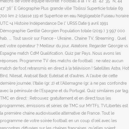
matchs de votre équipe favorite. Football à la TV. 41° 42′ 35″ N, 44°
47′ 36″ E Géographie Plus grande ville Tbilissi Superficie totale 69
700 km 2 (classé 119 e) Superficie en eau Négligeable Fuseau horaire
UTC +4 Histoire Indépendance De l' URSS Date 9 avril 1991
Démographie Gentilé Géorgien Population totale (2019 ) 3 997 000
hab. ... Tout savoir sur France - Ukraine… Chaine TV, Streaming . Quel
est votre opérateur ? Meilleur du jour. Aléatoire. Regarder Géorgie vs
Espagne match CdM Qualification. Quiz par Pays. Nous avons les
réponses. Programme TV des matchs de football : ne ratez aucun
match de foot retransmis en direct à la télévision ! Satellites Astra, Hot
Bird, Nilesat, Arabsat Badr, Eutelsat et d'autres. A l'aube de cette
dernière journée, l'Italie (gr. 2) et l'Allemagne (gr. à ne pas confondre
avec la péninsule de l'Espagne et du Portugal. Quiz similaires par tag.
TMC en direct : Retrouvez gratuitement et en direct tous les
programmes, émissions et séries de TMC sur MYTF1. TVLibertés est
la première chaine audiovisuelle alternative de France. Tout le
programme de votre soirée football en un coup d'œil avec les
rencontres diffusées sur les chaînes françaises, qu'elles soient