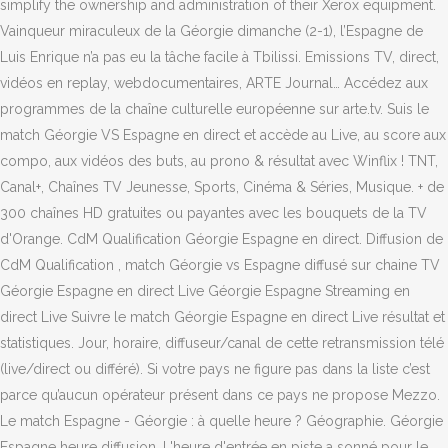
simplify the ownership and administration of their Xerox equipment.
Vainqueur miraculeux de la Géorgie dimanche (2-1), l’Espagne de
Luis Enrique n’a pas eu la tâche facile à Tbilissi. Emissions TV, direct,
vidéos en replay, webdocumentaires, ARTE Journal… Accédez aux
programmes de la chaîne culturelle européenne sur arte.tv. Suis le
match Géorgie VS Espagne en direct et accède au Live, au score aux
compo, aux vidéos des buts, au prono & résultat avec Winflix ! TNT,
Canal+, Chaînes TV Jeunesse, Sports, Cinéma & Séries, Musique. + de
300 chaînes HD gratuites ou payantes avec les bouquets de la TV
d'Orange. CdM Qualification Géorgie Espagne en direct. Diffusion de
CdM Qualification , match Géorgie vs Espagne diffusé sur chaine TV
Géorgie Espagne en direct Live Géorgie Espagne Streaming en
direct Live Suivre le match Géorgie Espagne en direct Live résultat et
statistiques. Jour, horaire, diffuseur/canal de cette retransmission télé
(live/direct ou différé). Si votre pays ne figure pas dans la liste c’est
parce qu’aucun opérateur présent dans ce pays ne propose Mezzo.
Le match Espagne - Géorgie : à quelle heure ? Géographie. Géorgie
Espagne heure diffusion. L'heure d'entrée en piste a sonné pour le