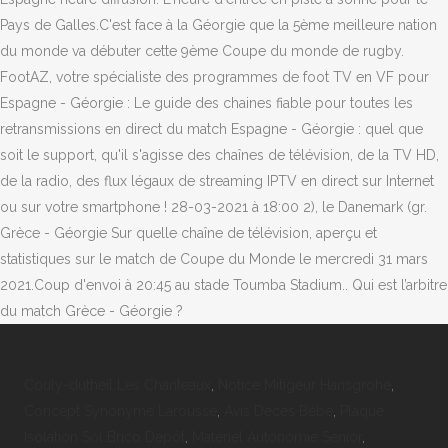
Pays de Galles.C'est face à la Géorgie que la 5ème meilleure nation
du monde va débuter cette 9ème Coupe du monde de rugby.
FootAZ, votre spécialiste des programmes de foot TV en VF pour
Espagne - Géorgie : Le guide des chaines fiable pour toutes les
retransmissions en direct du match Espagne - Géorgie : quel que
soit le support, qu'il s'agisse des chaînes de télévision, de la TV HD,
de la radio, des flux légaux de streaming IPTV en direct sur Internet
ou sur votre smartphone ! 28-03-2021 à 18:00 2), le Danemark (gr.
Grèce - Géorgie Sur quelle chaîne de télévision, aperçu et
statistiques sur le match de Coupe du Monde le mercredi 31 mars
2021.Coup d'envoi à 20:45 au stade Toumba Stadium.. Qui est l’arbitre
du match Grèce - Géorgie ?
Couly-dutheil Les Chanteaux
,
Notice Mitigeur Hansgrohe
,
Concept Synonyme Larousse
,
Avis Décès Bébé
,
Plaque
Isolation Sol Brico Dépôt
,
Matériel Autonomie Senior
,