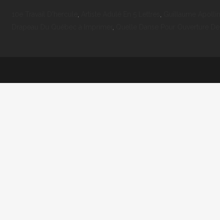
10e Travail D'hercule
,
Artiste Adulé En 5 Lettres
,
Guillaume Apolli
Drapeau Du Québec à Imprimer
,
Quelle Danse Pour Ouverture De