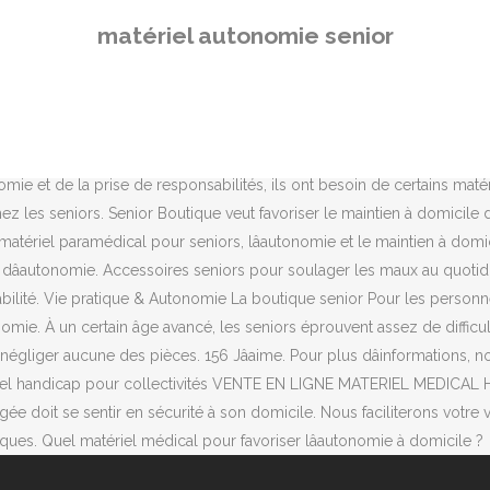
nos dossiers et nos guides pratiques pour choisir en toute sérénité, l
matériel autonomie senior
e bien aménager le domicile du senior pour éviter les risques de chute
nnel 03 88 06 78 27 Du lundi au vendredi de 8h30 à 17h30 . Autonomie .
 aide et accessoires de confort pour seniors propose du matériel et de
et à â¦ Mais il est préférable de vous raprocher des revendeurs spé
ter l'autonomie des personnes âgées. Coussins à mémoire de forme, do
omie et de la prise de responsabilités, ils ont besoin de certains mat
ez les seniors. Senior Boutique veut favoriser le maintien à domicil
 matériel paramédical pour seniors, lâautonomie et le maintien à do
dâautonomie. Accessoires seniors pour soulager les maux au quotidie
stabilité. Vie pratique & Autonomie La boutique senior Pour les person
omie. À un certain âge avancé, les seniors éprouvent assez de difficu
gliger aucune des pièces. 156 Jâaime. Pour plus dâinformations, 
matériel handicap pour collectivités VENTE EN LIGNE MATERIEL MED
oit se sentir en sécurité à son domicile. Nous faciliterons votre 
ues. Quel matériel médical pour favoriser lâautonomie à domicile ?