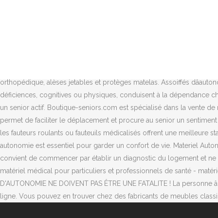
Le guide conseils matériel médical senior, n'hésitez pas à consulter 
de votre médecin traitant peut être précieux. Il est donc important d
nécessairement subir les tracas quotidiens. Matériel médical professio
Cacher. Livraison gratuite à partir de 150 â¬ d'achat. Notre rubrique
pourquoi nous proposons du matériel médical adaptés au déplacement 
séniors et/ou des personnes âgées. Matériel d'autonomie pour facili
orthopédique, alèses jetables et protèges matelas. Assoiffés dâauton
déficiences, cognitives ou physiques, conduisent à la dépendance ch
un senior actif. Boutique-seniors.com est spécialisé dans la vente de
permet de faciliter le déplacement et procure au senior un sentiment 
les fauteurs roulants ou fauteuils médicalisés offrent une meilleure 
autonomie est essentiel pour garder un confort de vie. Materiel Auton
convient de commencer par établir un diagnostic du logement et ne né
matériel médical pour particuliers et professionnels de santé - 
D'AUTONOMIE NE DOIVENT PAS ÊTRE UNE FATALITE ! La personne âgée d
ligne. Vous pouvez en trouver chez des fabricants de meubles classiq