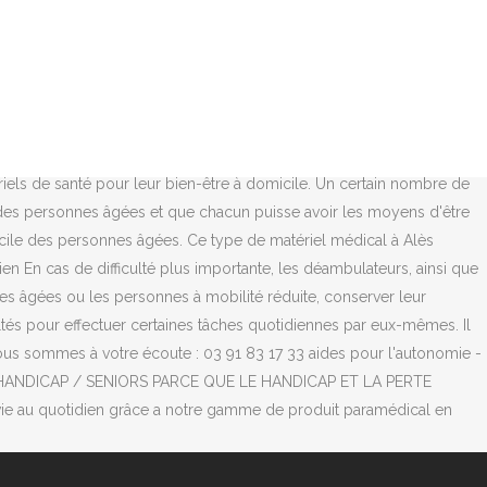
es produits qui vous conviendront le mieux. Lâavis de vos proches ou
. Autonomie . Cependant, être un senior ne signifie pas
 Suivez notre actualité et nâhésitez pas a interagir. Montrer
s accessoires pour faciliter le quotidien des personnes âgées. C'est
cialisés dans le matériel médical et le maintien à domicile des
ssier et soutien lombaires, repose coccyx, relève-dos, oreiller
ériels de santé pour leur bien-être à domicile. Un certain nombre de
e des personnes âgées et que chacun puisse avoir les moyens d'être
micile des personnes âgées. Ce type de matériel médical à Alès
n En cas de difficulté plus importante, les déambulateurs, ainsi que
nes âgées ou les personnes à mobilité réduite, conserver leur
ltés pour effectuer certaines tâches quotidiennes par eux-mêmes. Il
nous sommes à votre écoute : 03 91 83 17 33 aides pour l'autonomie -
ICAL HANDICAP / SENIORS PARCE QUE LE HANDICAP ET LA PERTE
vie au quotidien grâce a notre gamme de produit paramédical en