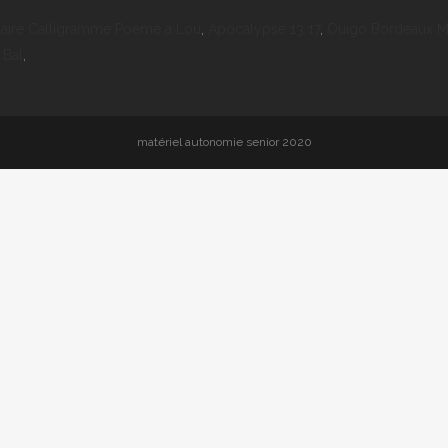
naire Calligramme Poème à Lou
,
Apocalypse 13 17
,
Ouigo Bordeaux Ma
 Bal
,
matériel autonomie senior 2020