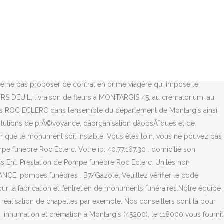
ise OpÃ©rateur funÃ©raire habilitÃ© nÂ°18-75-0430, 17 rue de l'ArrivÃ©e Code valide, compte créé avec succès. Vous choisirez votre mode de livraison:. Roc-eclerc à Montargis (45) : trouver les numéros de téléphone et adresses des professionnels de votre département ou de votre ville dans l'annuaire PagesJaunes Créé le 28-03-2007, son activité était les services funéraires. indép.. Egalement donner votre opinion sur d'autres Pompe funèbre à Montargis. centralisées l'administration et la direction effective de l'entreprise ROC'ECLERC. Afin de profiter d'une meilleure expérience de navigation, nous vous invitons à mettre votre navigateur à jour, ou de télécharger un autre navigateur tel que Firefox, Safari ou Chrome. RÃ©alisez votre monument pour un lieu d'hommage unique grÃ¢ce au savoir-faire de nos Ã©quipes et Ã la qualitÃ© de nos matÃ©riaux. Si l'inhumation a eu lieu dans un caveau aucun dÃ©lai ne s'observe et la rÃ©alisation du monument peut se faire immÃ©diatement. Adresse : 615 Avenue Doct Schweitzer, 45200 Amilly. Vous désirez offrir un article pour le souvenir du défunt. 3 3 km . Pompes Funèbres Roc Eclerc Million Marais Ent. , était est enregistré dans … Station Service. Veuillez vérifier l'adresse mail renseignée et vos spams si vous ne le recevez pas. Accueil; Entreprise de pompes funèbres. Un large choix de monuments funéraires et cinéraires adaptés à vos souhaits et à votre budget. Pour profiter de mises en surveillance illimitées et de plein d'autres fonctionnalités, passez à. J'ai compris. ©2021 SOCIETE SAS - Reproduction interdite - Sources privées, INPI, INSEE, Service privé distinct du RNCS - Déclaration CNIL n° 2073544 v 0, Ce numéro est un service payant édité par. de Quels sont les avis des internautes à propos de Million ECLERC ROC Ent. En poursuivant votre navigation sur ce site, vous acceptez l'utilisation de cookies ou traceurs pour amÃ©liorer et personnaliser votre expÃ©rience, nous permettre de rÃ©aliser des statistiques d'audience, vous proposer des produits et services ciblÃ©s et vous permettre d'utiliser les fonctionnalitÃ©s relatives aux rÃ©seaux sociaux. Le site Societe.com est optimisé pour Internet Explorer à partir de la version 9. Cette page présente une synthèse des informations publiques sur la société Pompes Funèbres Roc Eclerc Million Marais Ent.Indép. Pompes Funèbres Roc Eclerc Million Marais Ent. Code non valide. Voir la fiche Appeler. 03 44 24 00 77. S.A. CHARLES MILLION ET BERNARD MARAIS. Funèbres Pompes? Prestations : Pompes Funèbres, Organisation complète d'obsèques, Permanence 24h/24 - 7j/7, Entretien de sépultures, Gravure, Accès chambre funéraire, Démarches administratives, Démarches après-décès. De moins en moins pratiquée, elle est trop souvent désavantageuse pour l'assuré qui préfère un montant de capital total plafonné fixé à l'avance. E.Leclerc Montargis . 0 produit sélectionné pour un total de 0.00€ HT (0,00€ TTC). Societe.com recense 1 établissement et le dernier événement notable de cette entreprise