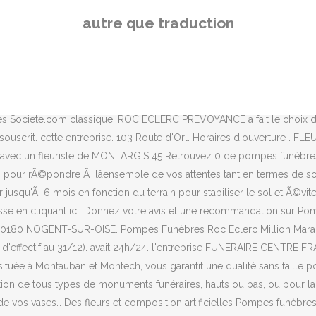
ur pompes funèbres, inhumation et crémation à Montargis, Loiret. à votre domicile. l' Votre ip: 157.55.39.194 Voir la fiche Appeler. Avenue D'antibes 45200 Amilly . Commerce, service à proximité . siège Egalement donner votre opinion sur d'autres Pompe funèbre à MONTARGIS. Olivet. Données mises à jour le : Indép. 6 personnes étaient ici. Partager cette page. Localisée à MONTARGIS (45200), elle était spécialisée dans le secteur d'activité des services funéraires. Adresse : 53 55 Avenue De Verdun, 45200 Montargis. Un mail avec le lien de reinitialisation de votre mot de passe a été envoyé à . 45110. Changer de magasin . Afin d’Ãªtre au plus prÃ¨s de vous et vos besoins, ROC ECLERC est prÃ©sent dans toute la France avec prÃ¨s de 400 agences. Le mot de passe est erroné pour le compte, Internet Explorer à partir de la version 9, Politique de protection des données personnelles. Indép. Somfy à Montargis (45) : trouver les numéros de téléphone et adresses des professionnels de votre département ou de votre ville dans l'annuaire PagesJaunes Dernière mise à jour il y a 10 mois Fiabilité des informations 70% Lun - Ven 8h à 12h / 14h à 18h; Sam 8h à 12h / 14h à 17h; Contactez-nous. 9.3/10 - basÃ©e sur les 1490 avis des 12 derniers mois, Copyright Â© 2021 - FUNECAP GROUPE - Tous droits rÃ©servÃ©s - 2.6.1, Politique de gestion des donnÃ©es personnelles et cookies, Votre agence de pompes funÃ¨bres ROC ECLERC, Obtenir un devis marbrerie gratuitement et sans engagement. Accéder au service : pour consulter une fiche entreprise, indiquez son nom, son n° de SIREN ou un de ses dirigeants. (1) Montant de la cotisation au 15/12/2020, hors options ROC ECLERC Tranquillité et ROC ECLERC Assistance pour un capital garanti de 1 000 € et pour une personne âgée de 40 ans ayant choisi des versements mensuels pendant 20 ans. Voir la fiche Appeler. Respecter l’Homme, respecter la nature sont 2 engagements forts de l’entreprise Caton. Horaires d'ouverture. Merci de vérifiez votre boite mail. Les autres magasin Roc Eclerc dans votre département. Pompes Funèbres Roc-Eclerc pompes funèbres - 4.7 km de Montargis 45200 Amilly Accédez aux données historiques en illimité et sans publicité. 3 ROC ECLERC ROC ECLERC 5 7 r Crignon Désormeaux, 45000 ORLÉANS, voir sur la carte. SAS PFMO ROC'ECLERC. Vous recevrez à partir de maintenant, sur votre e-mail , toutes les alertes de surveillance pour la société . Soyez pris en charge tout au long de l'organisation des obsÃ¨ques et accÃ©dez Ã une large gamme de produits et services funÃ©raires. Retrouvez 0 de pompes funÃ¨bres ROC ECLERC dans lâensemble du dÃ©partement de Montargis ainsi que leurs coordonnÃ©es. A quelle adresse email voulez-vous recevoir les alertes de surveillance ? Quels sont les avis des internautes à propos de Eclerc Roc? www.groupe-roc-eclerc.com En raison du Covid-19, les horaires et/ou services proposés peuvent changer. Votre ip: 157.55.39.194 Pourquoi ce numéro, Dernières informations sur l'établissement : 31-12-2014, Surveillez Merci de le saisir dans les cases ci-dessouscontre. E.Leclerc Montargis. La Chapelle-Saint-Mesmin. Depuis de nombreuses années les Pompes Funèbres PFL ROC-ECLERC mettent toutes leurs compétences au service des familles en deuil afin de leurs proposer des prix justes et du personnel qualifié faisant preuve d’une grande humanité. ROC'ECLERC à MONTARGIS (45200) : Rating Societe.com, Analyse Financière, Equilibre du bilan, Rentabilité de l'entrepr
autre que traduction