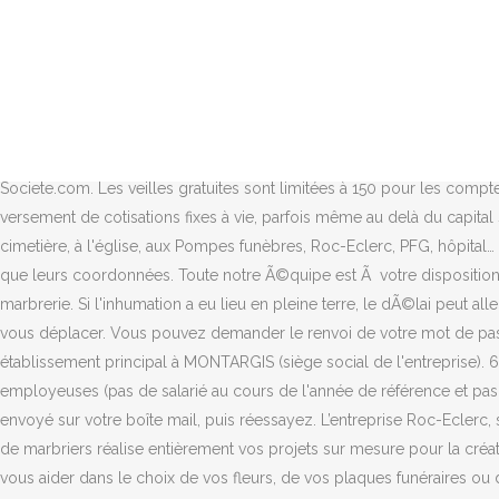
(1) Montant de la cotisation au 01/07/2017, hors options ROC ECLERC Tranquillité et ROC ECLERC Assistance pour un capital garanti de 3 400 € et pour une personne âgée de 40 ans ayant choisi des versements mensuels pendant 20 ans. Donnez votre avis et une recommandation sur Pompe funèbre Pompes Funèbres ROC ECLERC Million Marais Ent. Marais indép. Demander votre devis gratuit et sans engagement. Vous pouvez désormais accéder à votre liste de veilles d'entreprises. Vous recevrez à partir de maintenant, sur votre e-mail, toutes les alertes de surveillance pour la société . Le choix de lâorganisation des obsÃ¨ques sâeffectue en fonction des volontÃ©s du dÃ©funt. Tél. Vous avez atteint le nombre maximum de veilles gratuites. 19-03-2021, Créez un compte et soyez alerté en exclusivité, gratuitement, par e-mail lors de toute mise à jour d'information sur la société. Le mot de passe est erroné pour le compte . L'établissement ROC'ECLERC - 45200 en détail L'entreprise FUNERAIRE CENTRE FRANCE avait domicilié son établissement principal à MONTARGIS (siège social de l'entreprise). 45380. Find local businesses, view maps and get driving directions in Google Maps. Service édité par Societe.com. Les veilles gratuites sont limitées à 150 pour les comptes Societe.com classique. ROC ECLERC PRÉVOYANCE a fait le choix de ne pas proposer de contrat en prime viagère qui impose le versement de cotisations fixes à vie, parfois même au delà du capital souscrit. cette entreprise. 103 Route d'Orl. Horaires d'ouverture . FLEURS DEUIL, livraison de fleurs à MONTARGIS 45, au crématorium, au cimetière, à l'église, aux Pompes funèbres, Roc-Eclerc, PFG, hôpital… avec un fleuriste de MONTARGIS 45 Retrouvez 0 de pompes funèbres ROC ECLERC dans l’ensemble du département de Montargis ainsi que leurs coordonnées. Toute notre Ã©quipe est Ã votre disposition pour rÃ©pondre Ã lâensemble de vos attentes tant en termes de solutions de prÃ©voyance, dâorganisation dâobsÃ¨ques et de marbrerie. Si l'inhumation a eu lieu en pleine terre, le dÃ©lai peut aller jusqu'Ã 6 mois en fonction du terrain pour stabiliser le sol et Ã©viter que le monument soit instable. Vous êtes loin, vous ne pouvez pas vous déplacer. Vous pouvez demander le renvoi de votre mot de passe en cliquant ici. Donnez votre avis et une recommandation sur Pompe funèbre Roc Eclerc. Votre ip: 40.77.167.30 . domicilié son établissement principal à MONTARGIS (siège social de l'entreprise). 60180 NOGENT-SUR-OISE. Pompes Funèbres Roc Eclerc Million Marais Ent. Prestation de Pompe funèbre Roc Eclerc. Unités non employeuses (pas de salarié au cours de l'année de référence et pas d'effectif au 31/12). avait 24h/24. l'entreprise FUNERAIRE CENTRE FRANCE. pompes funèbres . B7/Gazole. Veuillez vérifier le code envoyé sur votre boîte mail, puis réessayez. L’entreprise Roc-Eclerc, située à Montauban et Montech, vous garantit une qualité sans faille pour la fabrication et l’entretien de monuments funéraires.Notre équipe de marbriers réalise entièrement vos projets sur mesure pour la création de tous types de monuments funéraires, hauts ou bas, ou pour la réalisation de chapelles par exemple. Nos conseillers sont là pour vous aider dans le choix de vos fleurs, de vos plaques funéraires ou de vos vases… Des fleurs et composition artificielles Pompes funèbres, inhumation et crémation à Montargis (45200), le 118000 vous fournit adresse, horaires d’ouverture et numéros de téléphone po