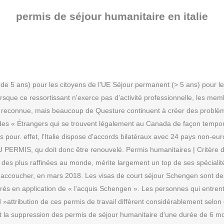
éjour humanitaire d'une durée de 6 mois à deux ans renouvelable, qui pouvaient être délivrés à l'issue de la procédure d'asile. Ce projet-pilote, qui unit la solidarité et la sécurité, permet d'aider les personnes qui fuient la guerre et la violence, comme les cent réfugiés déjà transférés en Italie, parmi lesquels se trouvent des enfants malades, des personnes porteuses de Choisissez un séjour combiné à un circuit. -Certains titres de séjour sont exclus. Permis de conduire et immatriculation du véhicule Avoir un titre de séjour n'est pas obligatoire en France pour les européens. En ligne depuis le 17 décembre 2007 et publié dans VE 115 / décembre 2007 - modifié le 4 décembre 2015 . Voir de plus amples instructions : COVID-19 - Instructions sur l'exécution des programmes; Remarque : Certains renseignements sur les entrées et les sorties sont accessibles dans le SMGC grâce à une requête faite à. Selon le dernier rapport de l'Organisation internationale pour les migrations (Oim), les Sénégalais représentent 13 % de la communauté en Italie. par. cordialement. 18 nov. Une affirmation totalement inexacte au regard des chiffres de l'Office suédois des migrations : l'année 2018 se situe au troisième rang du plus grand nombre de permis de séjour délivrés (132 696). Expulsion des personnes en situation irrégulière. J'ai un permis de séjour permanent, obtenu régulièrement en Italie où j'ai vécu environ 30 ans Je suis de nationalité congolaise avec un passeport valide jusqu'en 2022 et une carte d'identité italienne indiquant ma nationalité (congolaise) valable jusqu'en 2028 Je suis qualifié comme charpentier en bois , coiffeur, nettoyeur industriel, jardinier. Les conséquences sont graves, s’alarment les ONG d’aide aux Leur apporter une expérience internationale bénéfique ? Des milliers de personnes légales risquent de se retrouver à nouveau sans-papiers, sans travail. Le décret-loi durcissant la politique d'immigration en Italie a été adopté mercredi 28 novembre avec 396 voix pour, et 99 contre. Nous sommes déjà parties pendant plusieurs semaines dans une pouponnière au Sénégal pour s'occuper d'enfants de 0 à 8ans, OSI MH - Organisation de Solidarité Internationale, sérieuse et déclarée en France ������������ - Partir en mission humanitaire, en toute confiance et sécurité. Les spécialités culinaires de l'Italie : que manger pendant ton stage en Italie ? Prénom(s) (dans l'ordre exact) 3. Répondre. Cette semaine, il a été arrêté pour avoir «facilité l'immigration illégale». Tout renouvellement doit se faire dans les 2 mois précédant la date d'expiration du titre. «On n'expulsera pas 40.000 personnes, nous le disons, nous l'assumons. Italie : un commissaire de police agressé au couteau à son domicile par un réfugié africain qui avait obtenu un permis de séjour pour « raison humanitaire » Deux voleurs armés de couteaux sont montés au deuxième étage d'un immeuble pour pénétrer dans l'appartement du commissaire de police, Nuccio Garozzo, où il vit avec sa femme et ses deux filles. L'augmentation (+33,8 %) des formes de protection humanitaire est significative, représentant pour la communauté 26,5 % des motifs de séjour et 62,7 % de la première entrée en Italie'', lit-on dans le document Les autorisations de séjour accordées pour motifs humanitaires (un quart des demandes) sont abolies et seront remplacées par des permis spéciaux visant à récompenser un comportement. Permis de séjour. Endéans 
permis de séjour humanitaire en italie