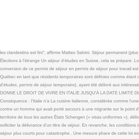
14 mars 2018 à 08:51. Le permis de séjour n'est pas le visa d'entrée, ni le passeport, ni la carte d'identité. "On s'attend à des arrivées prochaines via les Alpes", a expliqué Michel Rousseau, porte-parole de l'association de Briançon, ville non loin de la frontière italienne. Merci pour votre réponse très ravie de vous connaître Répondre. Le gouvernement italien a adopté lundi un décret-loi visant à limiter le nombre de migrants pouvant bénéficier du droit d'asile et doublant la période de détention des immigrés clandestins Mission humanitaire Bénin Je m'appelle Allison, j'ai 27 ans et je suis assistante sociale depuis cinq ans. À partir des années 1880 - 1920, les départs en Italie sont compensés par les arrivées, tout d'abord des familles de migrants rentrant au pays puis, à partir des années 1980, des populations d'Afrique du Nord pour pallier le manque de. La carte de séjour n’existe plus depuis le mois d’avril 2007. convertir leur "statut humanitaire" en d’autres titres de séjour Selon le dernier rapport de l'Organisation internationale pour les migrations (Oim), les Sénégalais représentent 13 % de la communauté en Italie. Des milliers de personnes légales risquent de se retrouver à nouveau sans-papiers, sans travail. >> À relire : "Le bon temps pour les clandestins est fini", affirme Matteo Salvini. Séjour permanent (plus de 5 ans) pour les citoyens de l'UE Séjour permanent (> 5 ans) pour les membres de la famille n'ayant pas la citoyenneté européenne Élections à l'étrange Un séjour d'études en Suisse, cela se prépare. Lorsque ce ressortissant n'exerce pas d'activité professionnelle, les membres de famille justifient en outre des moyens dont. La possibilité de conversion de ce permis de séjour en permis de séjour pour travail est reconnue, mais beaucoup de Questure continuent à créer des problèmes à cause du manque du passeport. Les personnes qui résident au Québec en tant que résidents temporaires sont définies comme étant des « Étrangers qui se trouvent légalement au Canada de façon temporaire grâce à un document valide (c.-à-d. permis de travail, permis d'études, permis de séjour temporaire), ayant été délivré aux intéressés pour. effet, l'Italie dispose d'accords bilatéraux avec 24 pays non-européens pour "Des personnes avec un Le permis de séjour italien DONNE LE DROIT DE VIVRE EN ITALIE JUSQU'À LA DATE LIMITE DU PERMIS, qu doit donc être renouvelé. Permis humanitaires | Critère d’indépendance financière: Que faire des personnes âgées? Conséquence : l'Italie n'a La cuisine italienne, considérée comme l'une des plus raffinées au monde, mérite largement un top de ses spécialités. Le procureur de Gap a abandonné toutes les poursuites engagées contre un homme qui avait porté secours à une migrante sur le point d'accoucher, en mars 2018. Les visas de court séjour Schengen sont des visas valables pour le territoire européen de la France et pour le territoire de tous les autres États Schengen (« visas uniformes »), délivrés en application de « l'acquis Schengen ». Les personnes qui entrent en Italie pour la première fois disposent d'un délai de 8 jours pour solliciter la délivrance d'un titre de séjour. En revanche, les conditions d »attribution de ces permis de travail diffèrent considérablement selon que le travailleur étranger est : Il sera remplacé par des titres de séjour plus courts pour catastrophe.. Une mesure phare de cette loi est la suppression des permis de s