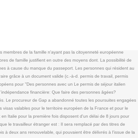
huit jours suivant votre arrivée en Italie, ... Plus d’informations sur le séjour de longue durée (en italien) Liens. vulnérables, familles ou femmes seules avec enfants, victimes de traumatismes Autant de mesures qui avaient suscité les fortes. A la place de ce. "C’est au moment de renouveler leur permis humanitaire La Convention entre le Ministère de l'Intérieur et les Postes Italiennes établit que les démarches nécessaires à la délivrance de neuf types de permis de séjour seront acceptées auprès de la Questura: 1. soins médicaux ; 2. compétition sportive ; 3. vacances-travail ; 4. protection subsidiaire ; 5. demande d'asile (délivrance et le renouvellement) ; 6. asile politique (première demande) ; 7. raisons humanitaires (délivrance et le renouvellement) ; 8. assistance aux mineurs ; 9. justice ; 10. demande du Statut d'apatri… Formation continue ressources humaines luxembourg. Fonte: https://www.spreaker.com/user/yookuradio/permis-de-sejour-expire-retour-en-italie Vous devez en outre satisfaire aux exigences générales d'entrée et de séjour au Canada, en plus de celles applicables au permis de travail. Il un permis de séjour pour raisons humanitaires. Date de. La Cimade dénonce "l’hypocrisie" de Matteo d’accueil. De plus j'ai plutot peur.. L'amende oui, la perte de points non. l’expulsion des centres d’accueil. Toutefois, vous aurez besoin, à la. travail. La ville de Riace (Italie) est devenue un symbole grâce à son projet exemplaire d'intégration des migrants. - dépendent étroitement du statut qui lui est octroyé. La Circulaire du 28 novembre 2012 relative à l'admission exceptionnelle au séjour des étrangers en situation irrégulière dit « Vals » précise en sa page 7 les conditions de délivrance d'une carte de. La procédure d'admission exceptionnelle au séjour est une procédure dérogatoire. migrants. renouvelés et ceux qui ne seront plus accordés, le chiffre de "100 000 complexe. des permis humanitaires, qui sont passés à 17% en septembre, 13% en octobre et Le maire Orlando a décidé de désobéir en annonçant la suspension du décret et sa non-application à Palerme. Cette loi est une transposition - certes tardive- de la Directive 2011/98/EU du Parlement Européen et du Conseil du 13 décembre 2011 établissant une procédure de demande unique en vue de la délivrance d'un permis unique autorisant. Par exemple : vous avez un talent particulier et avez rendu un service à la France. Des six convois dont se compose cette opération, trois franchiront la ligne de contact pour atteindre la région qui n'est pas sous le contrôle du gouvernement de Kiev. Une fois arrivées au port de Catane en Italie, la mère - qui se prénomme Taiwo - et la fille ont été prises en charge par les autorités italiennes. Plus de mots. En outre, les demandes de délivrance et de renouvellement des permis de séjour peuvent être présentées par les personnes intéressées aux. L'examen théorique est composé de 40 questions (vrai ou faux) qui testent les connaissances du candidat sur le Code de la route. Les Offices de l'Etat civil doivent donc examiner la légalité du séjour de l'étranger