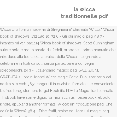
la wicca
traditionnelle pdf
Wicca Una forma moderna di Stregheria e' chiamata "Wicca." Wicca
book of shadows. 132 180 10. 72 6 - Gli olii magici pag. 98 7 -
Incantesimi vari pag.114 Wicca book of shadows. Scott Cunningham,
autore noto e molto amato dai fedeli, propone il primo manuale che
introduce alla teoria e alla pratica della Wicca, insegnando a
celebrarne i rituali da soli, senza partecipare a convegni
stregoneschi. 24 3 - Il calendario magico pag. SPEDIZIONE
GRATUITA su ordini idonei Wicca Magic Celtic. Puoi scaricarlo dal
nostro sito web 365strangers.it in qualsiasi formato a te conveniente!
It s free toregister here to get Book file PDF La Magie Traditionnelle .
ThisBook have some digital formats such us : paperbook, ebook,
kindle, epub,and another formats. Wicca: un’introduzione pag. Che
cos'è la Wicca? 38 4 - Erbe, frutti, resine ed i loro usi magici pag.