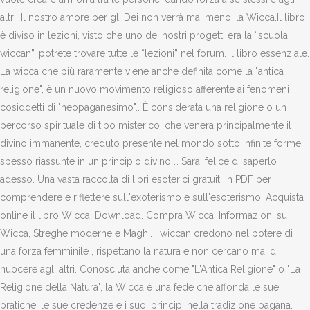
altri. Il nostro amore per gli Dei non verrà mai meno, la Wicca.Il libro
è diviso in lezioni, visto che uno dei nostri progetti era la “scuola
wiccan”, potrete trovare tutte le “lezioni” nel forum. Il libro essenziale.
La wicca che più raramente viene anche definita come la "antica
religione", è un nuovo movimento religioso afferente ai fenomeni
cosiddetti di "neopaganesimo".. È considerata una religione o un
percorso spirituale di tipo misterico, che venera principalmente il
divino immanente, creduto presente nel mondo sotto infinite forme,
spesso riassunte in un principio divino … Sarai felice di saperlo
adesso. Una vasta raccolta di libri esoterici gratuiti in PDF per
comprendere e riflettere sull'exoterismo e sull'esoterismo. Acquista
online il libro Wicca. Download. Compra Wicca. Informazioni su
Wicca, Streghe moderne e Maghi. I wiccan credono nel potere di
una forza femminile , rispettano la natura e non cercano mai di
nuocere agli altri. Conosciuta anche come "L'Antica Religione" o "La
Religione della Natura", la Wicca è una fede che affonda le sue
pratiche, le sue credenze e i suoi principi nella tradizione pagana.