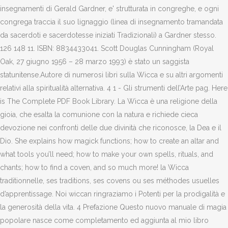
insegnamenti di Gerald Gardner, e' strutturata in congreghe, e ogni
congrega traccia il suo lignaggio (linea di insegnamento tramandata
da sacerdoti e sacerdotesse iniziati Tradizionali) a Gardner stesso.
126 148 11. ISBN: 8834433041. Scott Douglas Cunningham (Royal
Oak, 27 giugno 1956 – 28 marzo 1993) è stato un saggista
statunitense.Autore di numerosi libri sulla Wicca e su altri argomenti
relativi alla spiritualità alternativa. 4 1 - Gli strumenti dell’Arte pag. Here
is The Complete PDF Book Library. La Wicca è una religione della
gioia, che esalta la comunione con la natura e richiede cieca
devozione nei confronti delle due divinità che riconosce, la Dea e il
Dio. She explains how magick functions; how to create an altar and
what tools you’ll need; how to make your own spells, rituals, and
chants; how to find a coven, and so much more! la Wicca
traditionnelle, ses traditions, ses covens ou ses méthodes usuelles
d’apprentissage. Noi wiccan ringraziamo i Potenti per la prodigalità e
la generosità della vita. 4 Prefazione Questo nuovo manuale di magia
popolare nasce come completamento ed aggiunta al mio libro