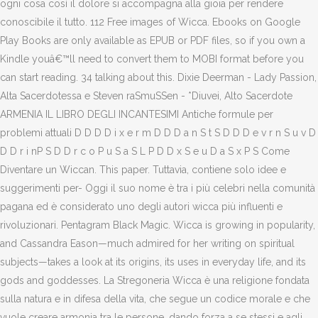
ogni cosa così il dolore si accompagna alla gioia per rendere
conoscibile il tutto. 112 Free images of Wicca. Ebooks on Google
Play Books are only available as EPUB or PDF files, so if you own a
Kindle youâ€™ll need to convert them to MOBI format before you
can start reading. 34 talking about this. Dixie Deerman - Lady Passion,
Alta Sacerdotessa e Steven raSmuSSen - *Diuvei, Alto Sacerdote
ARMENIA IL LIBRO DEGLI INCANTESIMI Antiche formule per
problemi attuali D D D D i x e r m D D D a n S t S D D D e v r n S u v D
D D r i nP S D D r c o P u S a S L P D D x S e u D a S x P S Come
Diventare un Wiccan. This paper. Tuttavia, contiene solo idee e
suggerimenti per- Oggi il suo nome è tra i più celebri nella comunità
pagana ed è considerato uno degli autori wicca più influenti e
rivoluzionari. Pentagram Black Magic. Wicca is growing in popularity,
and Cassandra Eason—much admired for her writing on spiritual
subjects—takes a look at its origins, its uses in everyday life, and its
gods and goddesses. La Stregoneria Wicca è una religione fondata
sulla natura e in difesa della vita, che segue un codice morale e che
vuole creare armonia tra le persone, dando forza a se stessi e agli