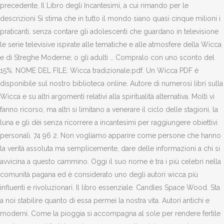
precedente, Il Libro degli Incantesimi, a cui rimando per le
descrizioni Si stima che in tutto il mondo siano quasi cinque milioni i
praticanti, senza contare gli adolescenti che guardano in televisione
le serie televisive ispirate alle tematiche e alle atmosfere della Wicca
e di Streghe Moderne; o gli adulti … Compralo con uno sconto del
15%. NOME DEL FILE: Wicca tradizionale.pdf. Un Wicca PDF è
disponibile sul nostro biblioteca online. Autore di numerosi libri sulla
Wicca e su altri argomenti relativi alla spiritualità alternativa. Molti vi
fanno ricorso, ma altri si limitano a venerare il ciclo delle stagioni, la
luna e gli dèi senza ricorrere a incantesimi per raggiungere obiettivi
personali. 74 96 2. Non vogliamo apparire come persone che hanno
la verità assoluta ma semplicemente, dare delle informazioni a chi si
avvicina a questo cammino. Oggi il suo nome è tra i più celebri nella
comunità pagana ed è considerato uno degli autori wicca più
influenti e rivoluzionari. Il libro essenziale. Candles Space Wood. Sta
a noi stabilire quanto di essa permei la nostra vita. Autori antichi e
moderni. Come la pioggia si accompagna al sole per rendere fertile