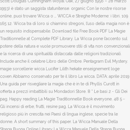
Scott Douglas Cunningham (Royal Oak, 27 giugno 1956 – 28 marzo
1993) è stato un saggista statunitense. organic Con le nostre risorse
online, puoi trovare Wicca o … WICCA e Streghe Moderne: i libri. 109
165 12. Wicca tra di loro si chiamino stregoni, l’uso della magia non è
un requisito indispensabile. Download file Free Book PDF La Magie
Traditionnelle at Complete PDF Library. La Wicca pone l’accento sul
potere della natura e vuole promuovere stili di vita non convenzionali
e la ricerca di una spiritualità distaccata dalle religioni tradizionali.
Include anche il celebre Libro delle Ombre. Pentagram Evil Mystery.
magie sorcellerie wicca Lucifer Lilith hekate enseignement loge
coven Abbiamo conservato per te il libro La wicca. DATA: aprile 2019
Una guida per risvegliare la magia che è in te di Phyllis Curott in
offerta a prezzi imbattibili su Mondadori Store. 8 * Le basi 2 - Gli Dei
pag. Happy reading La Magie Traditionnelle Book everyone. 48 5 -
Gli incensi di erbe, frutti, resine pag. La Wicca è il movimento
religioso più in crescita nei Paesi di lingua inglese, specie tra le
donne. A short summary of this paper. La Wicca Manuale Della
Strega Buona Online Library La Wicca Manuale Della Strega Buona