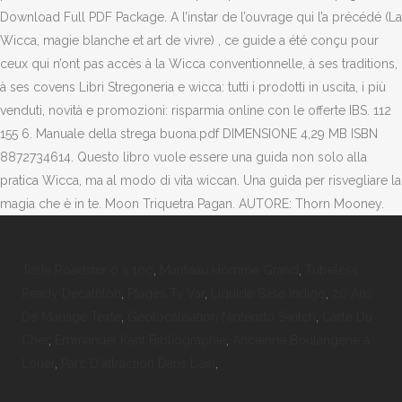
Download Full PDF Package. A l’instar de l’ouvrage qui l’a précédé (La
Wicca, magie blanche et art de vivre) , ce guide a été conçu pour
ceux qui n’ont pas accès à la Wicca conventionnelle, à ses traditions,
à ses covens Libri Stregoneria e wicca: tutti i prodotti in uscita, i più
venduti, novità e promozioni: risparmia online con le offerte IBS. 112
155 6. Manuale della strega buona.pdf DIMENSIONE 4,29 MB ISBN
8872734614. Questo libro vuole essere una guida non solo alla
pratica Wicca, ma al modo di vita wiccan. Una guida per risvegliare la
magia che è in te. Moon Triquetra Pagan. AUTORE: Thorn Mooney.
Tesla Roadster 0 à 100
,
Manteau Homme Grand
,
Tubeless
Ready Decathlon
,
Plages Tv Var
,
Liquide Base Indigo
,
20 Ans
De Mariage Texte
,
Géolocalisation Nintendo Switch
,
Carte Du
Cher
,
Emmanuel Kant Bibliographie
,
Ancienne Boulangerie à
Louer
,
Parc D'attraction Dans L'ain
,