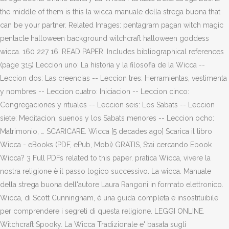
the middle of them is this la wicca manuale della strega buona that
can be your partner. Related Images: pentagram pagan witch magic
pentacle halloween background witchcraft halloween goddess
wicca. 160 227 16. READ PAPER. Includes bibliographical references
(page 315) Leccion uno: La historia y la filosofia de la Wicca --
Leccion dos: Las creencias -- Leccion tres: Herramientas, vestimenta
y nombres -- Leccion cuatro: Iniciacion -- Leccion cinco:
Congregaciones y rituales -- Leccion seis: Los Sabats -- Leccion
siete: Meditacion, suenos y los Sabats menores -- Leccion ocho:
Matrimonio, … SCARICARE. Wicca [5 decades ago] Scarica il libro
Wicca - eBooks (PDF, ePub, Mobi) GRATIS, Stai cercando Ebook
Wicca? 3 Full PDFs related to this paper. pratica Wicca, vivere la
nostra religione è il passo logico successivo. La wicca. Manuale
della strega buona dell'autore Laura Rangoni in formato elettronico.
Wicca, di Scott Cunningham, è una guida completa e insostituibile
per comprendere i segreti di questa religione. LEGGI ONLINE.
Witchcraft Spooky. La Wicca Tradizionale e' basata sugli