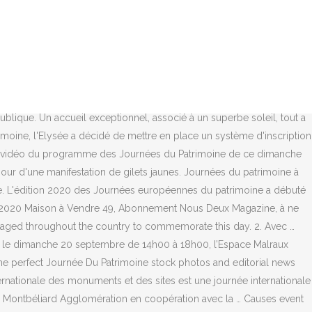
Fabre Executive summary Company Intro Hotel cambacérès-murles Our
é-inscrivez-vous pour visiter l’Elysée Pour éviter des heures
nées du patrimoine … Chapelles et pardons, maisons à pans de bois,
vers 50 « coups de cœur » et un cycle de 24 conférences. Fusce vel
37ème édition des Journées du Patrimoine a lieu ce samedi 19 et
 palais de l'Elysée se trouve à quelques encablures à peine des
lique. Un accueil exceptionnel, associé à un superbe soleil, tout a
trimoine, l'Elysée a décidé de mettre en place un système d'inscription
 en vidéo du programme des Journées du Patrimoine de ce dimanche
jour d'une manifestation de gilets jaunes. Journées du patrimoine à
ne. L'édition 2020 des Journées européennes du patrimoine a débuté
oine 2020 Maison à Vendre 49, Abonnement Nous Deux Magazine, à ne
re staged throughout the country to commemorate this day. 2. Avec …
e, le dimanche 20 septembre de 14h00 à 18h00, l’Espace Malraux
he perfect Journée Du Patrimoine stock photos and editorial news
rnationale des monuments et des sites est une journée internationale
Montbéliard Agglomération en coopération avec la … Causes event