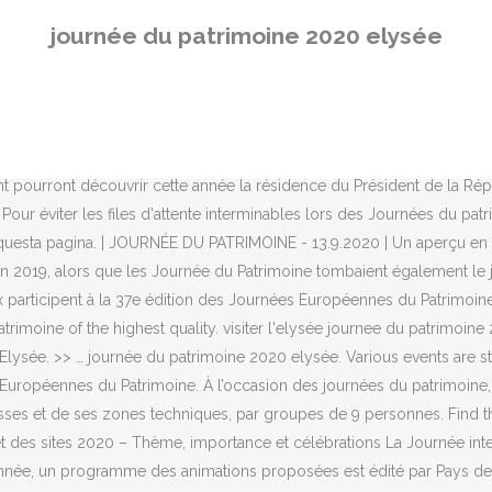
20 montpellier Sabrina, Jade, Laura, Ludivine et Mickaël Le musée 
journée du patrimoine 2020 elysée
ents blancs Objectives Objectives 1. Journées du Patrimoine 2019 : pr
e réservation en ligne. Le Palais de l’Elysée, véritable star des Jour
oine pour découvrir quelques merveilles du patrimoine breton, à tra
ôtel particulier est vieux de 300 ans et a connu divers occupant. La 
 : apprendre pour la vie !”. Résidence du chef de l'état français, le
ourront découvrir cette année la résidence du Président de la Répub
. Pour éviter les files d'attente interminables lors des Journées du pa
 di questa pagina. | JOURNÉE DU PATRIMOINE - 13.9.2020 | Un aperçu
 en 2019, alors que les Journée du Patrimoine tombaient également le 
x participent à la 37e édition des Journées Européennes du Patrimoi
trimoine of the highest quality. visiter l'elysée journee du patrim
e à l'Elysée. >> … journée du patrimoine 2020 elysée. Various events a
 Européennes du Patrimoine. À l’occasion des journées du patrimoin
sses et de ses zones techniques, par groupes de 9 personnes. Find t
 des sites 2020 – Thème, importance et célébrations La Journée inte
née, un programme des animations proposées est édité par Pays de 