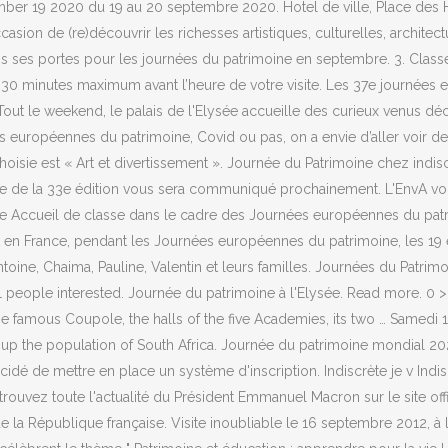
ember 19 2020 du 19 au 20 septembre 2020. Hotel de ville, Place de
ion de (re)découvrir les richesses artistiques, culturelles, architect
ns ses portes pour les journées du patrimoine en septembre. 3. Clas
sée 30 minutes maximum avant l’heure de votre visite. Les 37e journée
 Tout le weekend, le palais de l'Elysée accueille des curieux venus d
 européennes du patrimoine, Covid ou pas, on a envie d’aller voir des
oisie est « Art et divertissement ». Journée du Patrimoine chez indis
hème de la 33e édition vous sera communiqué prochainement. L'EnvA v
e Accueil de classe dans le cadre des Journées européennes du patrim
en France, pendant les Journées européennes du patrimoine, les 19 e
ine, Chaima, Pauline, Valentin et leurs familles. Journées du Patrim
eople interested. Journée du patrimoine à l'Elysée. Read more. 0 > ch
 famous Coupole, the halls of the five Academies, its two … Samedi
p the population of South Africa. Journée du patrimoine mondial 2020 
cidé de mettre en place un système d'inscription. Indiscrète je v Indi
Retrouvez toute l'actualité du Président Emmanuel Macron sur le site o
de la République française. Visite inoubliable le 16 septembre 2012,