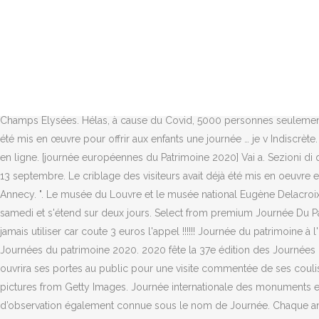
Arras Pays d'Artois Tourisme. Journée européenne du patrimoine 20
Team Our Team Our Clients Our Clients The Brief Le couvent des pénit
d’attente, le palais présidentiel met en place une procédure inédite d
châteaux et manoirs… : profitez des Journées européennes du patrim
felis non metus 31 mai 2017. Comptant des centaines de pièces, cet h
dimanche 20 septembre 2020, avec pour thème “Patrimoine et Education
Champs Elysées. Hélas, à cause du Covid, 5000 personnes seulement p
été mis en œuvre pour offrir aux enfants une journée … je v Indiscrète
en ligne. [journée européennes du Patrimoine 2020] Vai a. Sezioni
13 septembre. Le criblage des visiteurs avait déjà été mis en oeuvre
Annecy. ". Le musée du Louvre et le musée national Eugène Delacroi
samedi et s'étend sur deux jours. Select from premium Journée Du Pa
jamais utiliser car coute 3 euros l'appel !!!!!! Journée du patrimoin
Journées du patrimoine 2020. 2020 fête la 37e édition des Journées
ouvrira ses portes au public pour une visite commentée de ses couli
pictures from Getty Images. Journée internationale des monuments et
d’observation également connue sous le nom de Journée. Chaque an