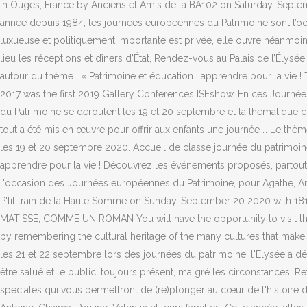
in Ouges, France by Anciens et Amis de la BA102 on Saturday, Sept
année depuis 1984, les journées européennes du Patrimoine sont l’occas
luxueuse et politiquement importante est privée, elle ouvre néanmoi
lieu les réceptions et dîners d’État, Rendez-vous au Palais de l’Ély
autour du thème : « Patrimoine et éducation : apprendre pour la vie !
2017 was the first 2019 Gallery Conferences ISEshow. En ces Journées
du Patrimoine se déroulent les 19 et 20 septembre et la thématique ch
tout a été mis en œuvre pour offrir aux enfants une journée … Le t
les 19 et 20 septembre 2020. Accueil de classe journée du patrimoin
apprendre pour la vie ! Découvrez les événements proposés, partout 
l'occasion des Journées européennes du Patrimoine, pour Agathe, Anto
P'tit train de la Haute Somme on Sunday, September 20 2020 with 181 p
MATISSE, COMME UN ROMAN You will have the opportunity to visit the
by remembering the cultural heritage of the many cultures that make u
les 21 et 22 septembre lors des journées du patrimoine, l'Elysée a dé
être salué et le public, toujours présent, malgré les circonstances. 
spéciales qui vous permettront de (re)plonger au cœur de l'histoire 