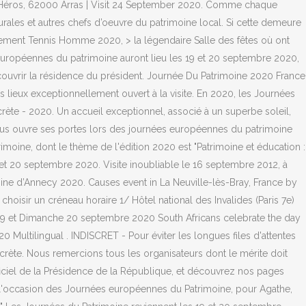
s Héros, 62000 Arras | Visit 24 September 2020. Comme chaque
urales et autres chefs d’oeuvre du patrimoine local. Si cette demeure
sement Tennis Homme 2020, > la légendaire Salle des fêtes où ont
s européennes du patrimoine auront lieu les 19 et 20 septembre 2020,
écouvrir la résidence du président. Journée Du Patrimoine 2020 France
 lieux exceptionnellement ouvert à la visite. En 2020, les Journées
crète - 2020. Un accueil exceptionnel, associé à un superbe soleil,
ous ouvre ses portes lors des journées européennes du patrimoine
oine, dont le thème de l'édition 2020 est "Patrimoine et éducation :
t 20 septembre 2020. Visite inoubliable le 16 septembre 2012, à
oine d’Annecy 2020. Causes event in La Neuville-lès-Bray, France by
oisir un créneau horaire 1/ Hôtel national des Invalides (Paris 7e)
 19 et Dimanche 20 septembre 2020 South Africans celebrate the day
Multilingual . INDISCRET - Pour éviter les longues files d'attentes
scrète. Nous remercions tous les organisateurs dont le mérite doit
fficiel de la Présidence de la République, et découvrez nos pages
 à l'occasion des Journées européennes du Patrimoine, pour Agathe,