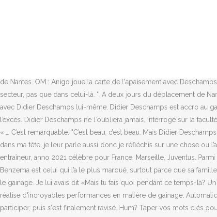
Hum? Lire aussi: Autres vidéos. Didier Deschamps craque pour cette étudiante qui suit alors des études d'orthophoniste, et réciproquement ! ». Par Alexis Pereira Publié le 26/06/2010 09:45 - Mis à jour à 21:51 Oui, je suis un peu malade (sourire). Si certains anciens footballeurs se sont laissé aller après l’arrêt de leur carrière, ce n’est pas le cas de Didier Deschamps. Ancien sélectionneur des Bleus lui aussi, Raymond Domenech a été interrogé sur le sujet à la fin de sa conférence de presse vendredi. Concours; JiC; Dave Morissette en Direct ... Les deux joueurs font alors partie des cadres de l'équipe de Didier Deschamps qui s'apprête à disputer l'Euro-2016 à domicile. Les deux champions furent partenaires dans le club de la Vieille Dame mais aussi en équipe de France.Avec les Bleus, ils ont tout raflé, la Coupe du monde en 1998 puis l’Euro en 2000. Didier Deschamps tient la planche pendant "une heure" sur les coudes — BFMTV (@BFMTV) Lire plus. ... moquant gentiment de Didier Deschamps lorsqu’il a été interrogé sur le secret du technicien pour tenir près d’une heure à la planche… En effet, le sélectionneur des Bleus s’entretient régulièrement avec Impressionnant. « Oui il m’avait dit ça« , a répondu l’entraîneur de Nantes. OM : Anigo joue la carte de l'apaisement avec Deschamps et planche sur le mercato Par Alexis Pereira Publié le 06/01/2012 08:55 - Mis à jour le 28/04 14:10 Je sais que Didier est très fort dans ce secteur, pas que dans celui-là. ", A deux jours du déplacement de Nantes à Lens prévu dimanche, Raymond Domenech a volontiers accepté de donner son avis sur le sujet et a confirmé en avoir déjà parlé avec Didier Deschamps lui-même. Didier Deschamps est accro au gainage, et passe une heure par jour à faire la planche. Ma femme vous dirait de toute façon quand je suis sur quelque chose, c’est toujours à l’excès. Didier Deschamps ne l'oubliera jamais. Interrogé sur la faculté du sélectionneur des Bleus, Didier Deschamps, à tenir la planche pendant près d'une heure, l'entraîneur des Canaris a réagi avec humour : « … C’est remarquable. "C’est beau, c’est beau. Mais Didier Deschamps ne semble pas disposé à prendre sa retraite à cette échéance. Voire trois fois une minute, c’est très bien aussi. Et comme j’ai du monde dans ma tête, je leur parle aussi donc je réfléchis sur une chose ou l’autre (rires). Milieu de terrain et capitaine des champions du monde 1998 puis des champions d'Europe 2000, Deschamps s'est … est entraîneur, anno 2021 célèbre pour France, Marseille, Juventus. Parmi tous ces moments "très désagréables", de souffrance, qui jalonnent la carrière d’un entraîneur ou d’un sélectionneur, l’épisode Karim Benzema est celui qui l’a le plus marqué, surtout parce que sa famille a été directement touchée par un épisode qui ne tenait plus du sportif. Translated . Il faut dire que Deschamps a un secret, une obsession: le gainage. Je lui avais dit «Mais tu fais quoi pendant ce temps-là? Un long entretien, un bel entretien, un fantastique entretien qui sera diffusé demain sur BFM TV et à cinquante-deux ans, Didier Deschamps réalise d'incroyables performances en matière de gainage. Automatiquement, il va taper dans les graisses assez profondes. Mais cela me fait du bien physiquement et psychologiquement aussi. Il devait y participer, puis s'est finalement ravisé. Hum? Taper vos mots clés pour affficher les résultats de votre recherche. Si certai