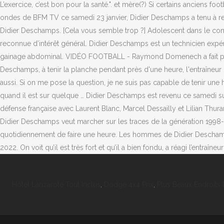
Hôtel Lanzarote Tout Inclus
,
Dodge 4x4 Prix
,
Plus Beaux Endroits 