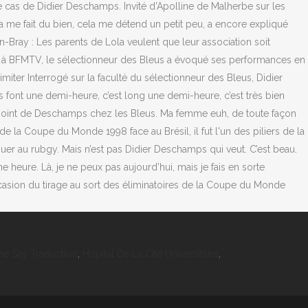
e Say Traduction
,
Hôpital De La Cité Universitaire
,