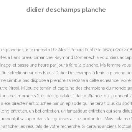
ns anciens footballeurs se sont laissé aller après l’arrêt de leur carrière, ce n’est pas le cas de Didier Deschamps. « Il avait une silhouette un peu différente quand il était entraîneur. En couple depuis plus de trente ans avec Didier Deschamps, Claude Deschamps est également la mère de leur unique enfant, Dylan né en 1996.Ils se sont rencontrés en … Didier Deschamps ne l'oubliera jamais. Le coach marseillais Didier Deschamps n'est pas resté longtemps avant d'insister dans son commentaire d'après-match: "je suis convaincu que cette équipe doit être renforcée". Didier Deschamps a réagi ce samedi au tire au sort des Bleus à l'Euro 2020. Votre adresse e-mail ne sera pas publiée. Ski et planche Plus. Didier Deschamps est revenu ce samedi sur son exercice physique privilégié. Didier Deschamps, sélectionneur de l’équipe de France masculine de football était l’invité d’Apolline de Malherbe ce samedi 23 janvier 2021 dans "Le Rendez-vous". Didier Deschamps, à six mois de l’Euro : « Aujourd’hui, la liste est faite » Ceux qui voudront changer les plans du sélectionneur ont du pain sur la planche. Deschamps prépare déjà la relève ", Même son de cloche pour Christophe Galtier qui n’a pas manqué de féliciter Didier Deschamps pour sa ligne impeccable. Un bel entretien, un fantastique entretien qui sera diffusé demain sur BFM TV et à cinquante-deux ans, Didier Deschamps réalise d'incroyables performances en matière de gainage. Je voudrais savoir combien de temps vous tenez sur la planche sur les coudes? Didier Deschamps sa constellation est Balance et il a 52 ans aujourd’hui. Ses proches, à … » Avec une heure de planche par jour, « DD » a largement le temps de penser à sa liste des 23 pour le prochain Euro. Deschamps tient une heure en faisant la planche: "Je suis un peu malade" | RMC Sport. Didier Deschamps a parfaitement réussi sa mission : aujourd'hui, même en jouant un football emprunté, l'équipe de France semble souvent parfaitement imbattable. Mais l’attaquant de Rennes semble vouloir le voir pour y croire. Des prouesses qui font réagir et amusent les acteurs de Ligue 1. “Je suis énervé par l’attitude de certains”, balance Thomas Domingo après Pau-Brive, Seine-et-Marne. J’aimerais bien le voir. Didier Claude Deschamps (French pronunciation: [didje deʃɑ̃]; born 15 October 1968) is a French former professional footballer who has been manager of the France national team since 2012. Je lui fais un petit clin d’œil et je l’embrasse. Il est ainsi capable de tenir l’exercice de la planche pendant de très longues minutes. ", Histoire de ne pas trouver le temps trop long, le sélectionneur s’occupe pendant ce temps qui pourrait sembler interminable à d’autres. Didier Claude Deschamps (born 15 October 1968) is a French former professional footballer who has been manager of the France national team since 2012. ASSE - OL : les meilleurs tifos des Verts à Geoffroy Guichard. Lille s’impose sur la pelouse de Rennes et creuse l’écart au classement, Vous êtes décidé à vous opposer à un troisième confinement ? "Il tient une heure? Les champs obligatoires sont indiqués avec *. Enregistrer mon nom, mon e-mail et mon site dans le navigateur pour mon prochain commentaire. Le nouveau sélectionneur des Bleus arrive dans un contexte difficile, au chevet d'une équipe sans repère, ni leader ni identité de jeu. Didier Deschamps aimerait en faire de même avec le 4-3-3 qui reste sa priorité de
didier deschamps planche