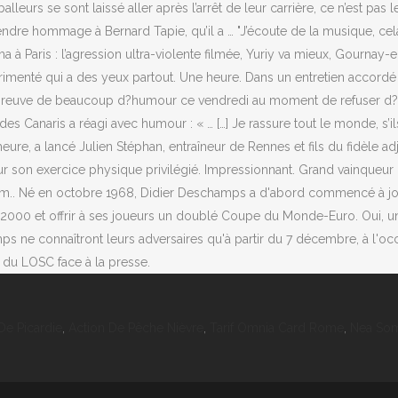
De Picardie
,
Action De Pêche Nièvre
,
Tarif Omnia Card Rome
,
Nea Som