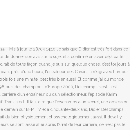
puis son arrivée à la tête des Bleus [en 2012]. Benzema, c’est toujours inacceptable pour Deschamps La continuit... Penaos 'man ar bed ganit Kristen ! "Une heure, a répondu le technicien tricolore dans un éclat de rire. « Une heure, a répondu le technicien tricolore dans un éclat de rire, dans un entretien accordé à BFM TV. A lire aussi : Il reste du pain sur la planche à Didier Deschamps. Votre témoignage nous intéresse, Bundesliga: le Bayern écrase Schalke et fait le trou en tête du classement, Liga: le Barça domine Elche sans convaincre, De Jong buteur et passeur, Sarthe : de la neige attendue et un risque de verglas, Un incendie fait un mort en centre-ville de Caen, Top 14. Tu lis?», a raconté le coach des Canaris avec un large sourire aux lèvres. ", Outre plusieurs coachs de Ligue 1, Martin Terrier a lui aussi paru impressionné par la performance du sélectionneur tricolore. En 2018, le sélectionneur des Bleus Didier Deschamps, qui n'avait pas apprécié une remarque de Jamel Debbouze, avait boycotté son passage dans l'émission Au Tableau ! Didier Deschamps est l'une des personnalités les plus importantes du football français. Source AFP C’est une silhouette extraordinaire à son âge », observe ainsi Julien Stéphan, l’entraîneur de Rennes. Oui, une heure. Interrogé sur la faculté du sélectionneur des Bleus, Didier Deschamps, à tenir la planche pendant près d'une heure, l'entraîneur des Canaris a réagi avec humour : « Oui, il … Depuis longtemps. Ou en tout cas plus maintenant. Mais le sélectionneur de l’équipe de France a également répondu à des questions plus légères et notamment à propos de la légende urbaine concernant son gainage et le temps qu’il tient à faire la planche. Une heure. ", "Galette" a ensuite conclu sur une petite anecdote familiale: "Pour info, ma belle-mère de 83 ans, elle fait 19 minutes. Didier Deschamps: "Je ne pourrai jamais oublier" le tag avec le mot "raciste" inscrit sur la maison familiale. He played as a defensive midfielder for several clubs, in France, Italy, England and Spain, such as Marseille, Juventus, Chelsea and Valencia, as well as Nantes and Bordeaux. "Vous savez combien de temps un certain Didier Deschamps tient en planche, en gainage ?" 1:26 Didier Deschamps tient la planche … Deschamps holds one hour in the board: ' I'm a bit sick ' | RMC Sport. (C8), produite par Melissa Theuriau. Leur destin est lié. Didier Deschamps a du pain sur la planche après ces trois matches de juin (victoires lors des amicaux face au Paraguay 5-0 et à l'Angleterre 3-2 mais défaite 2-1 en compétition contre la Suède). Saisie de stupéfiants dans un immeuble de Roissy-en-Brie, La météo de ce lundi 25 janvier à Pont-Audemer, Rétro 2000-2020 : à Lisieux, ce qui a changé dans le paysage en 20 ans, Martín espère apprendre aux côtés de Zarco, “l’un des plus forts”, Brésil: un crash coûte la vie à quatre joueurs et au président d’une équipe de 4e division, Disparition près de Deauville : Nicolas Pesnel, l’homme volant passionné de flyboard, a pris son envol, VIDEO. Je n’ai jamais essayé de battre un record ou ne serait-ce seulement d’aller au bout de moi-même.". Je voudrais savoir combien de temps v