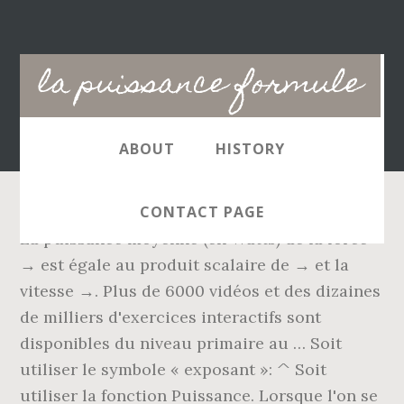
Main
la puissance formule
navigation
ABOUT
HISTORY
CONTACT PAGE
La puissance moyenne (en Watts) de la force
→ est égale au produit scalaire de → et la
vitesse →. Plus de 6000 vidéos et des dizaines
de milliers d'exercices interactifs sont
disponibles du niveau primaire au … Soit
utiliser le symbole « exposant »: ^ Soit
utiliser la fonction Puissance. Lorsque l'on se