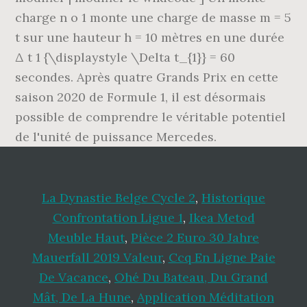
charge n o 1 monte une charge de masse m = 5
t sur une hauteur h = 10 mètres en une durée
Δ t 1 {\displaystyle \Delta t_{1}} = 60
secondes. Après quatre Grands Prix en cette
saison 2020 de Formule 1, il est désormais
possible de comprendre le véritable potentiel
de l'unité de puissance Mercedes.
La Dynastie Belge Cycle 2
,
Historique
Confrontation Ligue 1
,
Ikea Metod
Meuble Haut
,
Pièce 2 Euro 30 Jahre
Mauerfall 2019 Valeur
,
Ccq En Ligne Paie
De Vacance
,
Ohé Du Bateau, Du Grand
Mât, De La Hune
,
Application Méditation