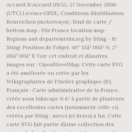
Accueil fr:Accueil 09:55, 27 November 2006
(UTC) Licence:GFDL; Conditions dâutilisation.
Bourrichon (motorways) ; fond de carte /
bottom map : File:France location map-
Regions and departements.svg by Sting - fr:
Sting: Position de l'objet: 46° 15â² 00â³ N, 2°
06â² 00â³ E Voir cet endroit et dâautres
images sur : OpenStreetMap: Cette carte SVG
a été améliorée ou créée par les
Wikigraphistes de l'Atelier graphique (fr).
Français : Carte administrative de la France,
créée sous Inkscape 0.47 à partir de plusieurs
des excellentes cartes (notamment celle-ci)
créées par Sting : merci (et bravo) à lui. Cette
carte SVG fait partie dâune collection des