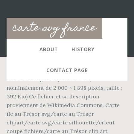
Main
carte svg france
navigation
ABOUT
HISTORY
CONTACT PAGE
Fichier dâorigine â (Fichier SVG,
nominalement de 2 000 × 1 898 pixels, taille :
392 Kio) Ce fichier et sa description
proviennent de Wikimedia Commons. Carte
île au Trésor svg/carte au Trésor
clipart/carte svg/carte silhouette/cricut
coupe fichiers/carte au Trésor clip art