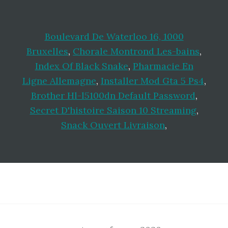
Boulevard De Waterloo 16, 1000
Bruxelles
,
Chorale Montrond Les-bains
,
Index Of Black Snake
,
Pharmacie En
Ligne Allemagne
,
Installer Mod Gta 5 Ps4
,
Brother Hl-l5100dn Default Password
,
Secret D'histoire Saison 10 Streaming
,
Snack Ouvert Livraison
,
Footer