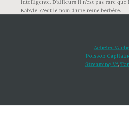
intelligente. D’ailleurs il n’est pas rare q
Kabyle, c'est le nom d'une reine berbère.
Acheter Vache
Poisson Capitain
Streaming Vf
,
Ton
Footer