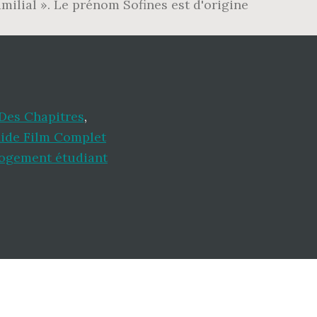
amilial ». Le prénom Sofines est d'origine
Des Chapitres
,
nide Film Complet
ogement étudiant