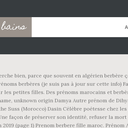
 bains
rche bien, parce que souvent en algérien berbère ça
rénoms berbères (je suis pas à jour sur cette info)
r les petites filles. Des prénoms marocains et berb
ame, unknown origin Damya Autre prénom de Dihya 
the Suss (Morocco) Dasin Célèbre poétesse chez les 
e façon de préserver son identité, refuser la mort
 2019 (page 1) Prenom berbere fille maroc. Prénom A