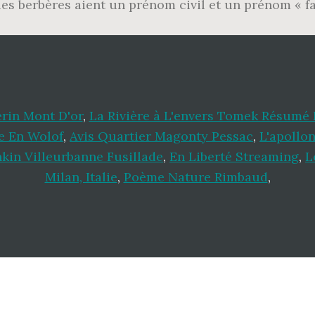
ue les berbères aient un prénom civil et un prénom « f
rin Mont D'or
,
La Rivière à L'envers Tomek Résumé 
e En Wolof
,
Avis Quartier Magonty Pessac
,
L'apollo
kin Villeurbanne Fusillade
,
En Liberté Streaming
,
L
Milan, Italie
,
Poème Nature Rimbaud
,