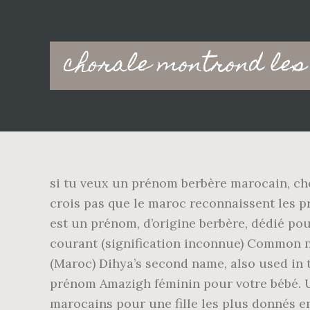
Main
chorale montrond les
navigation
si tu veux un prénom berbère marocain, che
crois pas que le maroc reconnaissent les p
est un prénom, d’origine berbère, dédié pou
courant (signification inconnue) Common n
(Maroc) Dihya’s second name, also used in 
prénom Amazigh féminin pour votre bébé. Un
marocains pour une fille les plus donnés en