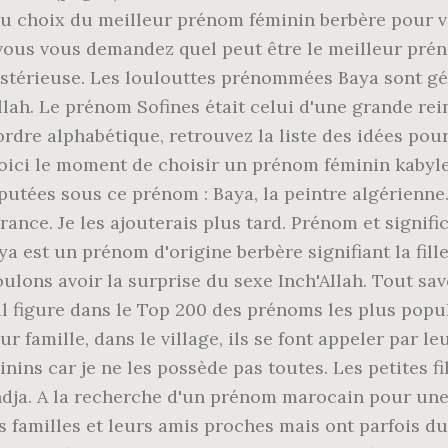
 au choix du meilleur prénom féminin berbère pour 
vous vous demandez quel peut être le meilleur pré
ystérieuse. Les loulouttes prénommées Baya sont gén
ah. Le prénom Sofines était celui d'une grande rei
 ordre alphabétique, retrouvez la liste des idées p
ici le moment de choisir un prénom féminin kabyle 
putées sous ce prénom : Baya, la peintre algérienne
rance. Je les ajouterais plus tard. Prénom et signific
aya est un prénom d'origine berbère signifiant la fi
oulons avoir la surprise du sexe Inch'Allah. Tout sav
 figure dans le Top 200 des prénoms les plus popula
r famille, dans le village, ils se font appeler par le
nins car je ne les possède pas toutes. Les petites f
a. A la recherche d'un prénom marocain pour une fil
 familles et leurs amis proches mais ont parfois du ma