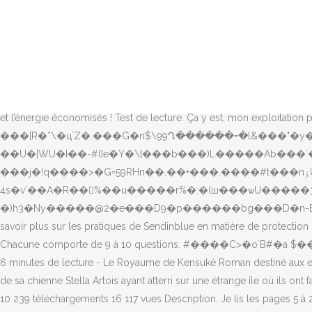
20 août 2018 259 Comments, 2 mai 2012 L’ombre du livre en fait et ça cache une bonne partie des questions sur chaque page. C'est un livre d'aventures s'inspirant de Robinson Crusoé. Genre : Aventure. Le roman narre les aventures de Michael, qui tombe à la mer alors qu’il fait le tour du monde de la voile avec ses parents. Commentaires: Tombé du bateau de ses parents lors de leur tour du monde à la voile, Michael se retrouve sur une île presque déserte…. Cette fiche de lecture sur Le royaume de Kensuké a été rédigée par un professeur de français. Le narrateur vit avec son père, sa mère et Stella Artois, leur chienne. Merci pour ce super questionnaire, Par contre quand jimprime il y’a un gros carré noir sous la couverture du livre CM-Géographie-Habiter dans un espace touristique, CM-Géométrie-Les parallélogrammes-Les affichages. stream rien que pour commencer à la faire lire à mes élèves, c’est dire ! Bonjour ou bonsoir selon l’heure ! Je prépare très souvent mes questionnaires de lecture et j’ai conscience du temps que cela demande donc je vous remercie sincèrement de partager votre travail ! Merci pour ces très beaux questionnaires. Le royaume de Kensuké . Bonjour, Merci pour tout le temps et l’énergie économisés ! Test de lecture. Ça y est, mon exploitation personnelle du prochain roman que je vais étudier avec mes élèves de CM est enfin bouclée ! ���[R�*\�ц`Z�.���G�n$\99Ղ������=�l&���"�y�Iy���s:�+B�I�?V��Tt�f�����N�|����ň ��>�r+���Ǣ�����t�R�E'���%��cX�H���^�ql^�D ��U�|WU�I��-#(Ie�Y�\{���b���)L�����Ab���`�L�8��Ȩ�+&mGp��f��@g:�J���&����h�����,ލ�I�/���j�!q����>�G=59RHn��,��+���,����#t���nٶU!Z�NS���b��ꂒ��3y`�;�sN�E� 4s�v'��A�R��%��u�����r%�:�(ш���ѡU�����3���m��R��ߪD�P�cx�P�M&��Zۦ|���j�^7��}�K��ߙ��=C����q'F��h#\��Q���D�����m=)�u�т �)h3�Ny�����@2�e���D9�p������bg���D�n-B�y�l=�*���HV Bonne journée à vous. Si vous ne le connaissez pas, nous vous invitons à lire l’article d’Émilie Furlotte qui, en En savoir plus sur les pratiques de Sendinblue en matière de protection de la vie privée ici. Celui-ci comprend des questions touchant aux 4 dimensions de la lecture. 125 Comments, 13 septembre 2020 Chacune comporte de 9 à 10 questions. #����C>�o`B#�a $��mI�с��8���0x@�>/e�0��ލ �\���p�v��~�F��S�����Ъ�����u��$[K�Q%X5`� Auteur: Morpurgo, Michael. 6 minutes de lecture - Le Royaume de Kensuké Roman destiné aux enfants et adolescents, « Le royaume de Kensuké » est l’œuvre de l’écrivain Michael Morpurgo qui raconte l’aventure d’un jeune naufragé et de sa chienne Stella Artois ayant atterri sur une étrange île où ils ont fait la connaissance d’un ancien officier de la marine japonaise du nom de Kensuké. royaume kensuke Michael Morpurgo. 4 septembre 2019 10 239 téléchargements 16 117 vues Description. Je lis les pages 5 à 20. Inscription Classique. Je peux garder mon livre ouvert pour répondre aux questions. Je ne vous en dirai pas davantage, tant cette histoire est magnifique et mérite que vous la lisiez, que dis-je, que vous la dévoriez ! 9�ex�kBaj�Z��i���-R��O����e��x�ݓ��b���E'�,8����`*���^���fvTIj����E�U�ċ�*ˁ�^��Z~;�u���}팴�:���3�k�zJ�����Y.R����c�T�. CM-Lecture-Ma vie en or (Emmanuel BOURDIER), CM-Lecture-Vachement moi ! Le Royaume de K