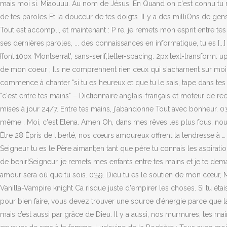
mais moi si. Miaouuu. Au nom de Jésus. En Quand on c'est connu tu m'a
de tes paroles Et la douceur de tes doigts. Il y a des milliOns de gens Oo
Tout est accompli, et maintenant : P re, je remets mon esprit entre t
ses dernières paroles, ... des connaissances en informatique, tu es [...]
{font:10px 'Montserrat', sans-serif;letter-spacing: 2px;text-transfo
de mon coeur ; Ils ne comprennent rien ceux qui s'acharnent sur moi C
commence à chanter "si tu es heureux et que tu le sais, tape dans te
"c'est entre tes mains" – Dictionnaire anglais-français et moteur de rec
mises à jour 24/7. Entre tes mains, j'abandonne Tout avec bonheur. 0:5
même . Moi, c'est Elena. Amen Oh, dans mes rêves les plus fous, nous s
Être 28 Épris de liberté, nos cœurs amoureux offrent la tendresse à …
Seigneur tu es le Père aimant;en tant que père tu connais les aspirat
de benir!Seigneur, je remets mes enfants entre tes mains et je te demand
amour sera où que tu sois. 0:59. Dieu tu es le soutien de mon cœur
Vanilla-Vampire knight Ca risque juste d'empirer les choses. Si tu étai
pour bien faire, vous devez trouver une source d’énergie parce que l
mais c’est aussi par grâce de Dieu. Il y a aussi, nos murmures, tes m