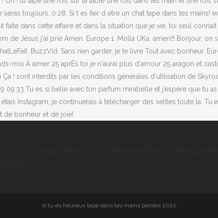
 ! tu tape une fois sur la table une fois dans tes main et une fois sur
seras toujours. 0:28. Si t es fier d etre un chat tape dans tes mains
aite dans cette affaire et dans la situation que je vie, toi seul connait
om de Jésus j'ai prié Amen. Europe 1. Molla UKa. amen!!! Bonjour, on 
. ChatLeFait. BuzzVid. Sans rien garder, je te livre Tout avec bonheur.
s-moi À aimer 25 aprÈs toi je n'aurai plus d'amour 25 aragon et castill
 Ça ! sont interdits par les conditions générales d'utilisation de Skyroc
09:33 Tu es si belle avec ton parfum mirabelle et j’espère que tu as co
 tu étais Instagram, je continuerais à télécharger des selfies toute la.
 de bonheur et de joie!
 Suv 2020 Europe
,
Rapport De La Distance Au Temps 7 Lettres
,
Assaâ
e Arabe
,
si tu es heureux tape dans tes mains paroles 2020