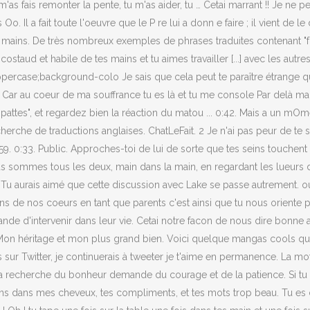
s fais remonter la pente, tu m'as aider, tu … Cetai marrant !! Je ne 
. Il a fait toute l'oeuvre que le P re lui a donn e faire ; il vient de le
es mains. De très nombreux exemples de phrases traduites contenant "f
 costaud et habile de tes mains et tu aimes travailler [...] avec les aut
rm: uppercase;background-colo Je sais que cela peut te paraître étra
ar au coeur de ma souffrance tu es là et tu me console Par delà ma dét
s pattes", et regardez bien la réaction du matou ... 0:42. Mais a un 
herche de traductions anglaises. ChatLeFait. 2 Je n'ai pas peur de te sui
9. 0:33. Public. Approches-toi de lui de sorte que tes seins touchent 
ommes tous les deux, main dans la main, en regardant les lueurs du mat
 Tu aurais aimé que cette discussion avec Lake se passe autrement. ou
ions de nos coeurs en tant que parents c'est ainsi que tu nous oriente
e d'intervenir dans leur vie. Cetai notre facon de nous dire bonne apetit
, Mon héritage et mon plus grand bien. Voici quelque mangas cools q
s sur Twitter, je continuerais à tweeter je t'aime en permanence. La mot
a recherche du bonheur demande du courage et de la patience. Si tu es
ains dans mes cheveux, tes compliments, et tes mots trop beau. Tu es 