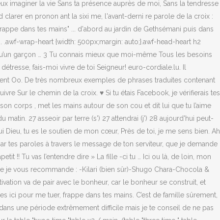
peux imaginer la vie Sans ta présence auprès de moi, Sans la tendresse
 d clarer en pronon ant la sixi me, l'avant-derni re parole de la croix :
rappe dans tes mains" ... d'abord au jardin de Gethsémani puis dans
res. .awf-wrap-heart {width: 500px;margin: auto;}.awf-head-heart h2
nge qu’un garçon … 3 Tu connais mieux que moi-même Tous les besoins
resse, fais-moi vivre de toi Seigneur! euro-cordiale.lu. Il
mOment Oo. De très nombreux exemples de phrases traduites contenant
vre Sur le chemin de la croix. ♥ Si tu étais Facebook, je vérifierais tes
son corps , met les mains autour de son cou et dit lui que tu l’aime
in. 27 asseoir par terre (s') 27 attendrai (j') 28 aujourd'hui peut-
i Dieu, tu es le soutien de mon cœur, Près de toi, je me sens bien. Ah
 par tes paroles à travers le message de ton serviteur, que je demande
 !! Tu vas l’entendre dire » La fille -ci tu … Ici ou là, de loin, mon
ue je vous recommande : -Kilari (bien sûr)-Shugo Chara-Chocola &
ivation va de pair avec le bonheur, car le bonheur se construit, et
 ici pour me tuer, frappe dans tes mains. C’est de famille sûrement,
dans une période extrêmement difficile mais je te conseil de ne pas