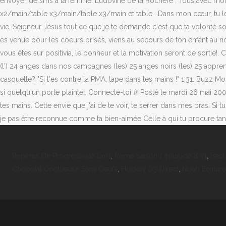
envoyer de sms à ta femme. Ludovine de la Rochère : Tous avec moi ! Oh
x2/main/table x3/main/table x3/main et table . Dans mon cœur, tu le 
vie. Seigneur Jésus tout ce que je te demande c'est que ta volonté soit f
es venue pour les coeurs brisés, viens au secours de ton enfant au n
vous êtes sur positivia, le bonheur et la motivation seront de sortie!
(l') 24 anges dans nos campagnes (les) 25 anges noirs (les) 25 apprend
casquette? "Si t'es contre la PMA, tape dans tes mains !" 1:31. Buzz Moi
si quelqu'un porte plainte.. Connecte-toi # Posté le mardi 26 mai 2009 
tes mains. Cette envie que j'ai de te voir, te serrer dans mes bras. Si
je pas être reconnue comme ta bien-aimée Celle à qui tu procure tant
Repères De Progressivité Cm1
,
Rome Saison 1 épisode 8 Vf
,
Best
Chocolat Onctueuse Sans Oeufs
,
Hockey D3 Direct
,
Noah Ecritur