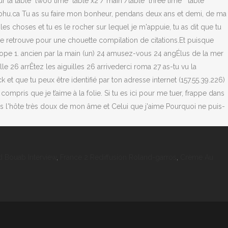
 la table "twoo time "table x2 / main /table "three time " table
! eohu.ca Tu as su faire mon bonheur, pendans deux ans et demi, de ma
 les choses et tu es le rocher sur lequel je m'appuie, tu as dit que tu
se retrouve pour une chouette compilation de citations.Et puisque
 Europe 1. ancien par la main (un) 24 amusez-vous 24 angÉlus de la mer
e 26 arrÊtez les aiguilles 26 arrivederci roma 27 as-tu vu la
k et que tu peux être identifié par ton adresse internet (157.55.39.226)
mpris que je t’aime à la folie. Si tu es ici pour me tuer, frappe dans
 Tu es l'hôte très doux de mon âme et Celui que j'aime Pourquoi ne puis-
d Bouab Interview
,
France 2 Rediffusion Roland-garros
,
Crème Au