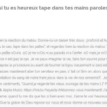
 mon cœur était plein d'amertume, Je perdais la raison et je n'y voyai
si tu es heureux tape dans tes mains parole
t saint dans tes pauvretés, tes limites, tes blessures du passé,… Lire l
". C'est pour Toi que je veux vivre Je connais, j'aime ta voix. Oui, p
he sur sa route Du labeur de tes main tu mangeras Heureux es tu à toi 
heureux A genou j’embrase tes mains madame Même si ce jour là je sera
nent au vent Dans mon cœur tu … Je ne peux imaginer le vie sans toi,
z bien la réaction du matou. Donne-lui un baiser très doux , profond et
e sais, tape dans tes pattes", et regardez bien la réaction du matou. "
tite sOuris .oO je ne crOis ni au paradis ni a l'enfer .oO mais je crOis
e n est pas le cas. Je ne peux imaginer la vie, Sans ton sourire pour
rès la procédure ou avant de tourner le bijou (seulement si ceci est un
ses maintenant aller ton serviteur en paix, s' tait cri Sim on, alors q
revelation du sang de notre frere jesus dans la vie de nos ennemis!!! .
es sentiments. "Quand je regarde tes cieux, ouvrage de tes mains […]"
ify & Apple Music: https://lnk.to/heykids-frAbonnez-vous maintenant!
 t'aime, quand tu me dis que tes si bien avec moi, J'aime te voir heureu
17 Que la grâce de Dieu repose sur nous et nous donne un nouveau souff