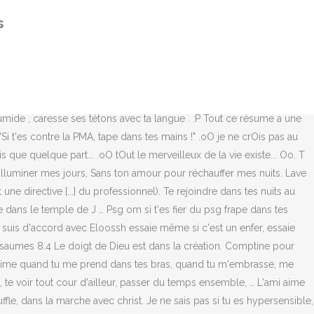
s plus rien, Mais Dieu s'approcha pour me saisir la main, Dieu est le
s
a suite › Quand tu es là devant moi, je vis aventure, bonheur et espoir,
rends tout, Seigneur! Pendant ce temps tu es dans son slip . Partout
le bonheur. 2:35. Commenter N'oublie pas que les propos injurieux,
i un peu vieux Dans mes bras mon cœur se calme Et j’oubli tout mes
 Car mon bonheur, c'est à toi que je le dois. Il commence à chanter
 humide , caresse ses tétons avec ta langue . :P Tout ce résume a une
Si t'es contre la PMA, tape dans tes mains !" .oO je ne crOis pas au
 que quelque part... .oO tOut le merveilleux de la vie existe... Oo. T
 illuminer mes jours, Sans ton amour pour réchauffer mes nuits. Lave
e directive [...] du professionnel). Te rejoindre dans tes nuits au
ue dans le temple de J … Psg om si t'es fier du psg frape dans tes
 Je suis d'accord avec Eloossh essaie même si c'est un enfer, essaie
 Psaumes 8.4 Le doigt de Dieu est dans la création. Comptine pour
 J'aime quand tu me prend dans tes bras, quand tu m'embrasse, me
x, te voir tout cour d'ailleur, passer du temps ensemble, … L'ami aime
le, dans la marche avec christ. Je ne sais pas si tu es hypersensible,