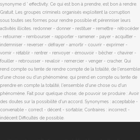
synonyme d ’ effectivity. Ce qui est bon à prendre, est bon à rendre.
Gratuit. Les groupes criminels organisés exploitent la corruption
sous toutes ses formes pour rendre possible et pérenniser leurs
activités illicites. redonner - donner - restituer - remettre - rétrocéder
- retourner - rembourser - rapporter - ramener - payer - acquitter -
indemniser - reverser - défrayer - amortir - couvrir - exprimer -
vomir - rétablir - rentrer - renvoyer - émouvoir - bêcher - chavirer -
fouiller - rebrousser - revaloir - remercier - venger - cracher. Qui
rend compte ou tente de rendre compte de la totalité, de l'ensemble
d'une chose ou d'un phénomène; qui prend en compte ou tente de
prendre en compte la totalité, l'ensemble d'une chose ou d'un
phénomène. Fait pour quelque chose, de pouvoir se produire : Avoir
des doutes sur la possibilité d'un accord. Synonymes : acceptable -
convenable - correct - décent - sortable; Contraires : incorrect -
indécent Difficultés de possible.