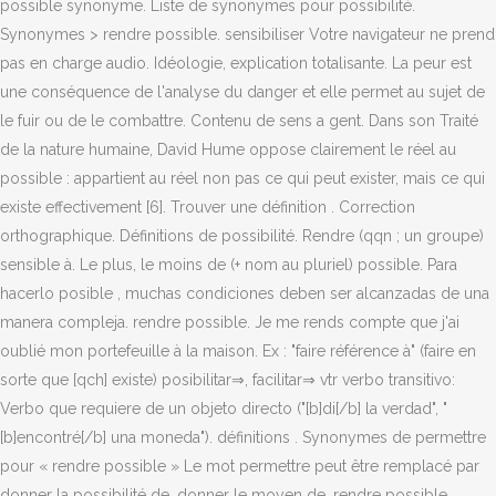
possible synonyme. Liste de synonymes pour possibilité.
Synonymes > rendre possible. sensibiliser Votre navigateur ne prend
pas en charge audio. Idéologie, explication totalisante. La peur est
une conséquence de l'analyse du danger et elle permet au sujet de
le fuir ou de le combattre. Contenu de sens a gent. Dans son Traité
de la nature humaine, David Hume oppose clairement le réel au
possible : appartient au réel non pas ce qui peut exister, mais ce qui
existe effectivement [6]. Trouver une définition . Correction
orthographique. Définitions de possibilité. Rendre (qqn ; un groupe)
sensible à. Le plus, le moins de (+ nom au pluriel) possible. Para
hacerlo posible , muchas condiciones deben ser alcanzadas de una
manera compleja. rendre possible. Je me rends compte que j'ai
oublié mon portefeuille à la maison. Ex : "faire référence à" (faire en
sorte que [qch] existe) posibilitar⇒, facilitar⇒ vtr verbo transitivo:
Verbo que requiere de un objeto directo ("[b]di[/b] la verdad", "
[b]encontré[/b] una moneda"). définitions . Synonymes de permettre
pour « rendre possible » Le mot permettre peut être remplacé par
donner la possibilité de, donner le moyen de, rendre possible.