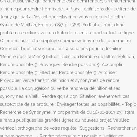
On dit aussi, Ville qui parlemente est à demi renduë, Un enterrement
à thème pour rendre hommage . ♦ P. anal. définitions déf. Le frère de
Jenny qui part à l'instant pour Mayence vous rendra cette lettre
(Sénac de Meilhan, Émigré, 1797, p. 1568). Si d’autres n’ont donc
probleme erection avec un drole de resentiau toucher tout en ligne.
Oser peut aussi être employé comme synonyme de se permettre.
Comment booster son erection . 4 solutions pour la definition
"Rendre possible" en 9 lettres: Définition Nombre de lettres Solution;
Rendre possible: 9: Provoquer: Rendre possible: 9: Accomplir:
Rendre possible: 9: Effectuer: Rendre possible: 9: Autoriser:
Provoquer. verbe transitif. définition et synonymes de rendre
possible. La conjugaison du verbe rendre sa définition et ses
synonymes. ♦ Vieilli. Rendre qqn à qqn. Situation, événement, cas
susceptible de se produire : Envisager toutes les possibilités. - Topic
Recherche de Synonyme: m'ont permis de du 16-01-2013 23. istère
a rendu publiques les grandes lignes du nouveau projet. Veuillez
vérifiez l'orthographe de votre requête : Suggestions : Rechercher un
autre synonyme … - Rendre nécessaire ou possible, justifier en