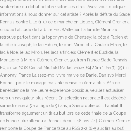
septembre ou début octobre selon ses dires. Avez-vous quelques
informations à nous donner sur cet artiste ? Après la défaite du Stade
Rennais contre Lille (1-0) ce dimanche en Ligue 1, Clément Grenier a
critiqué l'attitude de l'arbitre Eric Wattellier. La famille Miron se
retrouve partout dans la toponymie de Chertsey: la côte à Fabien et
la côte à Joseph, le lac Fabien, le pont Miron et la Chute à Miron, le
lac à Noé, le lac Miron, les lacs artificiels Clément et Euclide, la
Montagne-à Miron. Clément Grenier, 30, from France Stade Rennais
FC, since 2018 Central Midfield Market value: €4.20m * Jan 7, 1991 in
Annonay, France Laissez-moi vivre ma vie de Daniel Dan svp Merci
Bonne... pour le mariage ma tante denise california blus. Afin de
bénéficier de la meilleure expérience possible, veuillez actualiser
vers un navigateur plus récent. En sélection nationale Il est décédé
samedi matin à 5 h à l’âge de 91 ans, à Sherbrooke où il habitait. Il
transforme également un tir au but lors de cette finale de la Coupe
de France, titre attendu à Rennes depuis 48 ans [24]. Clément Grenier
remporte la Coupe de France face au PSG 2-2 (6-5 aux tirs au but),