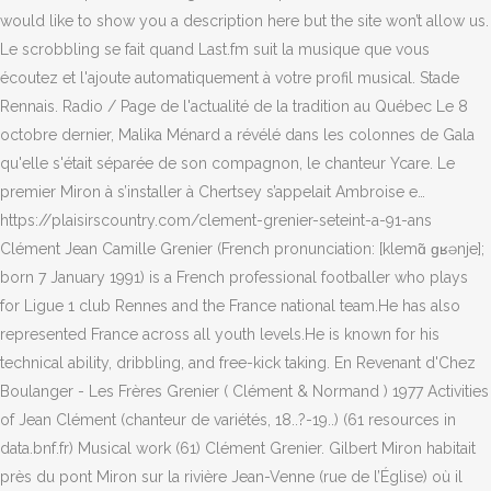
would like to show you a description here but the site won’t allow us.
Le scrobbling se fait quand Last.fm suit la musique que vous
écoutez et l'ajoute automatiquement à votre profil musical. Stade
Rennais. Radio / Page de l'actualité de la tradition au Québec Le 8
octobre dernier, Malika Ménard a révélé dans les colonnes de Gala
qu'elle s'était séparée de son compagnon, le chanteur Ycare. Le
premier Miron à s’installer à Chertsey s’appelait Ambroise e…
https://plaisirscountry.com/clement-grenier-seteint-a-91-ans
Clément Jean Camille Grenier (French pronunciation: [klemɑ̃ ɡʁənje];
born 7 January 1991) is a French professional footballer who plays
for Ligue 1 club Rennes and the France national team.He has also
represented France across all youth levels.He is known for his
technical ability, dribbling, and free-kick taking. En Revenant d'Chez
Boulanger - Les Frères Grenier ( Clément & Normand ) 1977 Activities
of Jean Clément (chanteur de variétés, 18..?-19..) (61 resources in
data.bnf.fr) Musical work (61) Clément Grenier. Gilbert Miron habitait
près du pont Miron sur la rivière Jean-Venne (rue de l’Église) où il