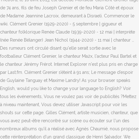
de 74 ans, fils de feu Joseph Grenier et de feu Maria Côté et époux
de Madame Jeannine Lacroix, demeurant à Disraeli. Commencer le
wiki. Clément Grenier (1929-2020) - 5 septembre | gigueur et
chanteur folklorique Renée Claude (1939-2020) - 12 mai | interprète
(née Renée Bélanger) Jean Nichol (1944-2020) - 11 mai | chanteur …
Des rumeurs ont circulé disant qu'elle serait sortie avec le
footballeur Clément Grenier, le chanteur Ma2x, l'acteur Paul Bartel et
le chanteur Jérémy Frérot. Internet Explorer n'est plus pris en charge
par Last.fm. Clément Grenier s’éteint à 91 ans; Le message d’espoir
de Guylaine Tanguay et Maxime Landry! As your browser speaks
English, would you like to change your language to English? Voir
tous les événements, Vous ne voulez pas voir de publicités ?Mettez
à niveau maintenant, Vous devez utiliser Javascript pour voir les
shouts sur cette page. Gilles Clément, artiste musicien, chanteur, que
vous avez peut-être rencontré sur scène ou écouter sur l'un des
nombreux albums qu'il a réalisé avec Agnès Chaumié, nous propose
cette réinterprétation d'un grand classique de Henri Salvador. We