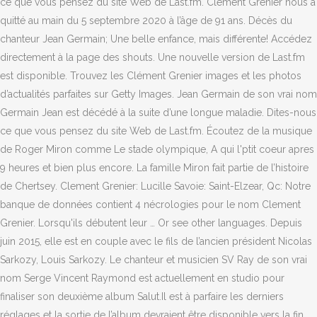
ce que vous pensez du site Web de Last.fm. Clément Grenier nous a
quitté au main du 5 septembre 2020 à l’âge de 91 ans. Décès du
chanteur Jean Germain; Une belle enfance, mais différente! Accédez
directement à la page des shouts. Une nouvelle version de Last.fm
est disponible. Trouvez les Clément Grenier images et les photos
d’actualités parfaites sur Getty Images. Jean Germain de son vrai nom
Germain Jean est décédé à la suite d’une longue maladie. Dites-nous
ce que vous pensez du site Web de Last.fm. Écoutez de la musique
de Roger Miron comme Le stade olympique, A qui l'ptit coeur apres
9 heures et bien plus encore. La famille Miron fait partie de l’histoire
de Chertsey. Clement Grenier: Lucille Savoie: Saint-Elzear, Qc: Notre
banque de données contient 4 nécrologies pour le nom Clement
Grenier. Lorsqu'ils débutent leur … Or see other languages. Depuis
juin 2015, elle est en couple avec le fils de l’ancien président Nicolas
Sarkozy, Louis Sarkozy. Le chanteur et musicien SV Ray de son vrai
nom Serge Vincent Raymond est actuellement en studio pour
finaliser son deuxième album Salut.Il est à parfaire les derniers
réglages et la sortie de l’album devraient être disponible vers la fin