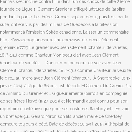
Rennais s’est incliné contre Lille dans l’un des chocs de cette 21ème
journée de Ligue 1, Clément Grenier a critiqué l’attitude de l’arbitre
pendant la partie. Les Frères Grenier, sept au début, puis trois par la
suite, ont été vus par des milliers de Québécois à la télévision,
notamment à l’émission Soirée canadienne. Laisser un commentaire.
https://www.coopfuneraireestrie.com/avis-de-deces/clement-
grenier-187729 Le grenier avec Jean Clément (chanteur de variétés,
18..?-19..) comme Chanteur Mon beau diari avec Jean Clément
(chanteur de variétés, ... Donne-moi ton coeur ce soir avec Jean
Clément (chanteur de variétés, 18..?-19..) comme Chanteur Je veux te
le dire... au micro avec Jean Clément (chanteur … À Sherbrooke, le 13
janvier 2014, à l’âge de 66 ans, est décédé M.Clément Du Grenier, fils
de Armand Du Grenier et … Gigueur émérite (parfois en compagnie
de ses frères Hervé (1927-2019) et Normand) aussi connu pour son
répertoire chanté ainsi que pour ses costumes flamboyants…En voici
un bref aperçu… Gérard Miron son fils, ancien maire de Chertsey,
demeure toujours à côté. Date de décès : 10 avril 2015 À l’hôpital de
Thetford, le 10 avril 2015, est décédé Monsieur Clément Grenier l’âge