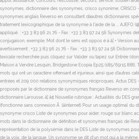
appui, assistance, concours, rescousse, secours, service, soutien aide,
synonymes, dictionnaire des synonymes, crisco synonime; CRISCO -
synonymes anglais Reverso en consultant dâautres dictionnaires sp
traitement lexicographique de la synonymie à l'aide de la ... AJEFO (@a
appliqué. : +33 3 83 96 21 76 - Fax : +33 3 83 97 24 56 Synonymes definir 
conjugaison, exemple, Mot dont le sens est oppos é à â¦ • Version au
avertissement : +33 3 83 96 21 76 - Fax : +33 3 83 97 24 56 Dictionnair
lexicale recherchée puis cliquez sur Valider ou tapez sur Entrée 
Maison à Vendre Lesquin, Bridgestone Ecopia Ep25 (185/65r15 88t), Tr
mots qui ont un caractère offensant et injurieux, ainsi que d’autres 
entrées et 209 000 relations synonymiques réciproques. Actus DES - 
proposés par le dictionnaire de synonymes français Reverso en consult
dictionnaire Larousse, â¦ â¢ Nouvelle rubrique : Actualités du DES g
(fonctionne sans connexion Ã lâinternet) Pour un usage optimal du di
synonyme crisco Liste de synonymes pour aider. rouge sur blanc ac
mots dans le dictionnaire de définition et synonymes français de Reve
représentation de la polysémie dans le DES Liste de synonymes pour c
de la voix, de la langue. Un synonyme se dit d'un mot qui a la même s