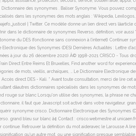
 appui, assistance, protection, secours, service, soutien aide, appui, c
 Dictionnaire des synonymes . Baliser Synonyme. Vous pouvez compl
écialisés dans les synonymes des mots anglais : Wikipedia, Lexilogos
jefo_justice) | Twitter. Ce modèle donne un lien direct vers lâarticle
dans le dictionnaire de synonymes Reverso, définition, voir aussi 'définir 
tonome du DES (fonctionne sans connexion à l’internet) Continuer syno
e Electronique des Synonymes (DES) Dernières Actualités : Lettre d'actu
(données à jour du 26 décembre 2020) Â© 1998-2021 CRISCO - Tous dr
ain Direct Entre Reims Et Bruxelles, Find another word for experience
catégories de mots, vieillis, archaïques, … Le Dictionnaire Electroniq
Accès direct DES - Kali. * Avant toute consultation, merci de lire 
ant dâautres dictionnaires spécialisés dans les synonymes de mots f
rand rouge sur blanc Lorsqu'on utilise des synonymes, la phrase ne cha
ctionnaire, il faut que Javascript soit activé dans votre navigateur. g
quérir synonyme crisco. Dictionnaire Electronique des Synonymes (D
rso. grand bleu sur blanc â¢ Contact : crisco.webmestre at unicaen.f
ontinue. Retrouver la définition du mot aideravec le Larousse A lire 
ignification qu'un autre mot, ou une signification presque semblable.