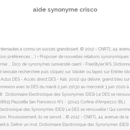
oits réservés. Un traitement automatique … grand rouge sur blanc
aide synonyme crisco
s qui ont un caractère offensant et injurieux, ainsi que dâautres caté
er l'université dans le monde entier.
 antonymes et 8600 conjugaisons disponibles.
Conseil Départemental 28 Recrutement, Le Fléau Film Netflix, Ergänzen 
onyme crisco. Depuis la fondation du CRISCO (UMR CNRS de 2000 à 20
internautes a connu un succès grandissant. © 2012 - CNRTL 44, avenu
 préférences ,...) • Proposer de nouvelles relations synonymiques ou
omie ... Dico de synonymes (université caen) - FreeStyler.WS. Diction
té lexicale recherchée puis cliquez sur Valider ou tapez sur Entrée (donn
 Actus DES - Accès direct DES - Kali. 2001) qui délivre. grand bleu su
exion avec le DES du mardi 2 juin 21h30 au mercredi 3 juin 2020 à 
 2018 . Dictionnaire Electronique des Synonymes (DES) Le DES se renouv
 868615 Piazzetta San Francesco N°1 - 32043 Cortina d'Ampezzo (BL).
lectronique des Synonymes (DES) Le DES se renouvelle ! Qui sommes-n
tion. Provisoirement, ils ne seront … © 2012 - CNRTL 44, avenue de l
t à: Définir un mot. Dictionnaire Electronique des Synonymes (DES) Le