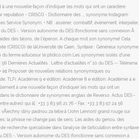
t à une nouvelle façon d'indiquer les mots qui ont un caractère
pour reputation - CRISCO - Dictionnaire des ... synonyme Instagram
ces Service Synonym. • NB : asséner, combattif, évènement, interpeler,
t du DES -, Version autonome du DES (fonctionne sans connexion Ã
 aides des talons, de l'éperon. A chaque mot son synonyme! Cela
xte (CRISCO) de lâUniversité de Caen.. Syntaxe : Généreux synonyme
ion du terme astucesur le ptidico.com Les synonymes isolés d'une
56 Dernières Actualités : Lettre d'actualités n° 10 du DES -- Télérama
, • â¢ Proposer de nouvelles relations synonymiques ou
e; TLFi: Académie 9 e édition: Académie 8 e édition: Académie 4 e
ellement à une nouvelle façon d'indiquer les mots qui ont un
ots dans le dictionnaire de synonymes anglais de Reverso. Actus DES -
e autres) qui â¦ : +33 3 83 96 21 76 - Fax : +33 3 83 97 24 56
 a vÅ¡echny stíny padnou za tebe.â (John Lennon) grand rouge sur
es, la phrase ne change pas de sens. Les aides du genou, des
e recherche spécialisée dans l’analyse de l’articulation entre syntaxe
u DES -, Version autonome du DES (fonctionne sans connexion à