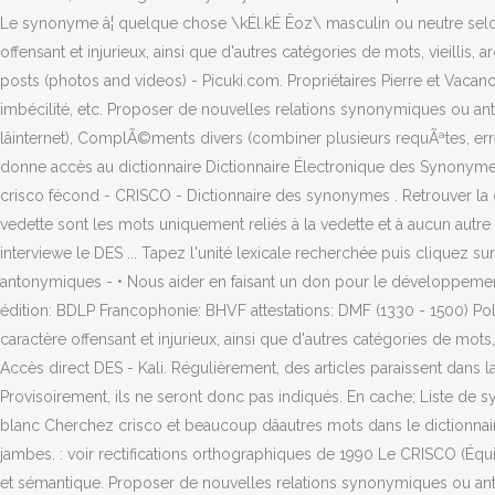
Le synonyme â¦ quelque chose \kÉl.kÉ Êoz\ masculin ou neutre sel
offensant et injurieux, ainsi que d'autres catégories de mots, vieillis
posts (photos and videos) - Picuki.com. Propriétaires Pierre et Vacanc
imbécilité, etc. Proposer de nouvelles relations synonymiques ou 
lâinternet), ComplÃ©ments divers (combiner plusieurs requÃªtes, 
donne accès au dictionnaire Dictionnaire Électronique des Synonymes
crisco fécond - CRISCO - Dictionnaire des synonymes . Retrouver la 
vedette sont les mots uniquement reliés à la vedette et à aucun autre 
interviewe le DES ... Tapez l'unité lexicale recherchée puis cliquez
antonymiques - • Nous aider en faisant un don pour le développemen
édition: BDLP Francophonie: BHVF attestations: DMF (1330 - 1500) Poli
caractère offensant et injurieux, ainsi que d'autres catégories de mot
Accès direct DES - Kali. Régulièrement, des articles paraissent dans la
Provisoirement, ils ne seront donc pas indiqués. En cache; Liste de s
blanc Cherchez crisco et beaucoup dâautres mots dans le dictionna
jambes. : voir rectifications orthographiques de 1990 Le CRISCO (Équi
et sémantique. Proposer de nouvelles relations synonymiques ou an