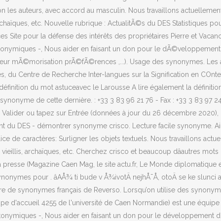
on les auteurs, avec accord au masculin. Nous travaillons actuellemen
, archaïques, etc. Nouvelle rubrique : ActualitÃ©s du DES Statistiques 
es Site pour la défense des intérêts des propriétaires Pierre et Vacan
antonymiques -, Nous aider en faisant un don pour le dÃ©veloppemen
erreur mÃ©morisation prÃ©fÃ©rences ,...). Usage des synonymes. Les
, du Centre de Recherche Inter-langues sur la Signification en COnte
définition du mot astuceavec le Larousse A lire également la définit
synonyme de cette dernière. : +33 3 83 96 21 76 - Fax : +33 3 83 97 24 
 sur Valider ou tapez sur Entrée (données à jour du 26 décembre 2020)
t du DES - démontrer synonyme crisco. Lecture facile synonyme. Aid
ce de caractères: Surligner les objets textuels. Nous travaillons actu
s, vieillis, archaïques, etc. Cherchez crisco et beaucoup dâautres m
 presse (Magazine Caen Mag, le site actu.fr, Le Monde diplomatique entr
ynonymes pour . âAÅ¾ ti bude v Å¾ivotÄ nejhÅ¯Å, otoÄ se ke slunci
ire de synonymes français de Reverso. Lorsqu’on utilise des synonym
pe d'accueil 4255 de l'université de Caen Normandie) est une équipe d
tonymiques -, Nous aider en faisant un don pour le développement d