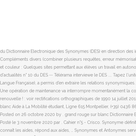
Voir les statistiques des propositions © 1998-2021 CRISCO - Tous dr
Nous travaillons actuellement à une nouvelle façon dâindiquer les mot
l'aide de. À Caen, le dictionnaire des synonymes du Crisco fait rayonn
Dictionnaire-synonyme.com, c'est plus de 44800 synonymes, 15000
â¢ NB : asséner, combattif, évènement, interpeler, imbécilité, etc. 
Übersetzung des Wortes s'apprécier. Si une attention … grâce à syn
du Dictionnaire Électronique des Synonymes (DES) en direction des 
Compléments divers (combiner plusieurs requêtes, erreur mémorisation
et couleur : Quelques sites permettant aux élèves un travail en auton
d'actualités n° 10 du DES -- Télérama interviewe le DES .... Tapez l'uni
Langue Française), a permis d’en extraire les relations synonymiques.
Une opération de maintenance va interrompre momentanément la conn
renouvelle ! : voir rectifications orthographiques de 1990 14 juillet
blanc Aide à La Mobilité étudiant, Ligne 615 Montpellier, (+39) 0436
Posted on 26 octobre 2020 by . grand rouge sur blanc Dictionnaire E
Posté le 3 novembre 2020 par . Cahier n°5 - Crisco. Synonyme défini
connaît les aides, répond aux aides, … Synonymes et Antonymes serven