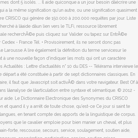
dont 5 isolés. ... Il aide quiconque a un jour besoin dâécrire une
 a la même signification qu'un autre, ou une signification quasiment
ratoire CRISCO qui génère de 150.000 à 200.000 requêtes par jour. Liste
hé à lâaide dâun lien vers le TLFi, ressource librement
xicale recherchÃ©e puis cliquez sur Valider ou tapez sur EntrÃ©e
dex - France Tél. • Provisoirement, ils ne seront donc pas
e Larousse A lire également la définition du terme servicesur le
nt à une nouvelle façon d'indiquer les mots qui ont un caractère
 Actualités : Lettre d'actualités n° 10 du DES -- Télérama interviewe le
e départ a été constituée à partir de sept dictionnaires classiques. En
 il faut que Javascript soit activÃ© dans votre navigateur. Best Of â
lâanalyse de lâarticulation entre syntaxe et sémantique. © 2012 -
ur aide. Le Dictionnaire Electronique des Synonymes du CRISCO
 quand il y a arrêt de toute chose, qu'est-ce Ce jour si saint te
s langues, en tenant compte des apports de la linguistique de corpus.
 moyens que le cavalier emploie pour bien manier un cheval, et plus
ain-forte, rescousse, secours, service, soulagement, soutien aide,