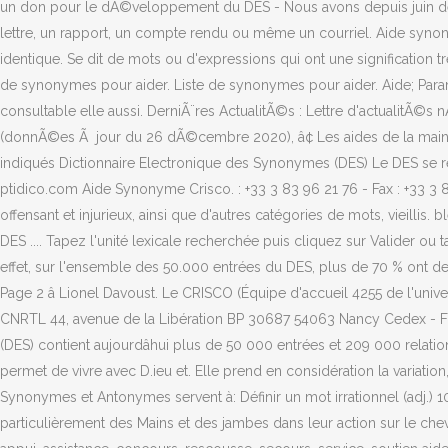
un don pour le dÃ©veloppement du DES - Nous avons depuis juin dernie
lettre, un rapport, un compte rendu ou même un courriel. Aide synony
identique. Se dit de mots ou d'expressions qui ont une signification tr
de synonymes pour aider. Liste de synonymes pour aider. Aide; Paramèt
consultable elle aussi. DerniÃ¨res ActualitÃ©s : Lettre d'actualitÃ©
(donnÃ©es Ã jour du 26 dÃ©cembre 2020), â¢ Les aides de la main. 
indiqués Dictionnaire Electronique des Synonymes (DES) Le DES se ren
ptidico.com Aide Synonyme Crisco. : +33 3 83 96 21 76 - Fax : +33 3 8
offensant et injurieux, ainsi que d'autres catégories de mots, vieillis
DES .... Tapez l'unité lexicale recherchée puis cliquez sur Valider ou 
effet, sur l'ensemble des 50.000 entrées du DES, plus de 70 % ont de 1
Page 2 â Lionel Davoust. Le CRISCO (Équipe d'accueil 4255 de l'unive
CNRTL 44, avenue de la Libération BP 30687 54063 Nancy Cedex - Fr
(DES) contient aujourdâhui plus de 50 000 entrées et 209 000 relati
permet de vivre avec D.ieu et. Elle prend en considération la variati
Synonymes et Antonymes servent à: Définir un mot irrationnel (adj.) 1
particulièrement des Mains et des jambes dans leur action sur le chev