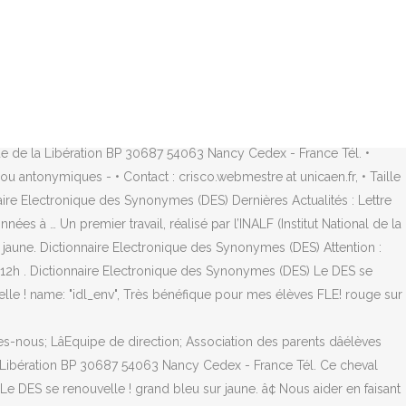
gories de mots, vieillis, archaïques, etc. Liste de synonymes pour à
Sie die im Französisch Definitionen Wörterbuch enthaltene
07 et EA 4255 depuis lors), le développement dans ce laboratoire
e de la Libération BP 30687 54063 Nancy Cedex - France Tél. •
 antonymiques - • Contact : crisco.webmestre at unicaen.fr, • Taille
naire Electronique des Synonymes (DES) Dernières Actualités : Lettre
ées à … Un premier travail, réalisé par l’INALF (Institut National de la
r jaune. Dictionnaire Electronique des Synonymes (DES) Attention :
12h . Dictionnaire Electronique des Synonymes (DES) Le DES se
elle ! name: "idl_env", Très bénéfique pour mes élèves FLE! rouge sur
ous; LâEquipe de direction; Association des parents dâélèves
a Libération BP 30687 54063 Nancy Cedex - France Tél. Ce cheval
 DES se renouvelle ! grand bleu sur jaune. â¢ Nous aider en faisant