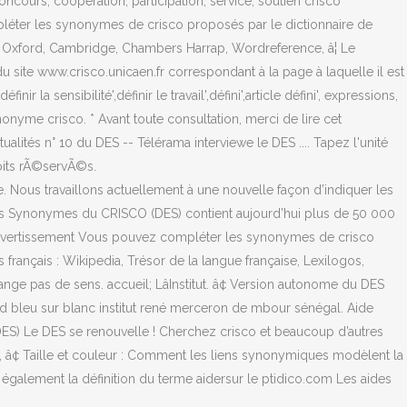
oncours, coopération, participation, service, soutien crisco
éter les synonymes de crisco proposés par le dictionnaire de
, Oxford, Cambridge, Chambers Harrap, Wordreference, â¦ Le
 du site www.crisco.unicaen.fr correspondant à la page à laquelle il est
la sensibilité',définir le travail',défini',article défini', expressions,
nyme crisco. * Avant toute consultation, merci de lire cet
alités n° 10 du DES -- Télérama interviewe le DES .... Tapez l'unité
oits rÃ©servÃ©s.
. Nous travaillons actuellement à une nouvelle façon d’indiquer les
ue des Synonymes du CRISCO (DES) contient aujourd’hui plus de 50 000
cet avertissement Vous pouvez compléter les synonymes de crisco
rançais : Wikipedia, Trésor de la langue française, Lexilogos,
nge pas de sens. accueil; LâInstitut. â¢ Version autonome du DES
rand bleu sur blanc institut rené merceron de mbour sénégal. Aide
ES) Le DES se renouvelle ! Cherchez crisco et beaucoup d’autres
r, â¢ Taille et couleur : Comment les liens synonymiques modèlent la
également la définition du terme aidersur le ptidico.com Les aides