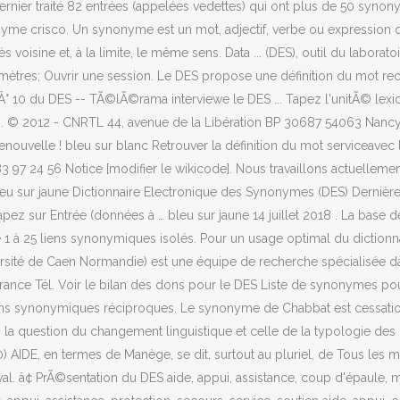
r traité 82 entrées (appelées vedettes) qui ont plus de 50 synonymes 
me crisco. Un synonyme est un mot, adjectif, verbe ou expression qui
ès voisine et, à la limite, le même sens. Data ... (DES), outil du labo
res; Ouvrir une session. Le DES propose une définition du mot recherc
s nÂ° 10 du DES -- TÃ©lÃ©rama interviewe le DES ... Tapez l'unitÃ© le
© 2012 - CNRTL 44, avenue de la Libération BP 30687 54063 Nancy Ce
ouvelle ! bleu sur blanc Retrouver la définition du mot serviceavec l
3 97 24 56 Notice [modifier le wikicode]. Nous travaillons actuelleme
. bleu sur jaune Dictionnaire Electronique des Synonymes (DES) Dernières
tapez sur Entrée (données à … bleu sur jaune 14 juillet 2018 . La base d
 à 25 liens synonymiques isolés. Pour un usage optimal du dictionnaire,
rsité de Caen Normandie) est une équipe de recherche spécialisée dans 
ance Tél. Voir le bilan des dons pour le DES Liste de synonymes po
ons synonymiques réciproques. Le synonyme de Chabbat est cessation et
on, la question du changement linguistique et celle de la typologie de
0) AIDE, en termes de Manège, se dit, surtout au pluriel, de Tous les
al. â¢ PrÃ©sentation du DES aide, appui, assistance, coup d'épaule, m