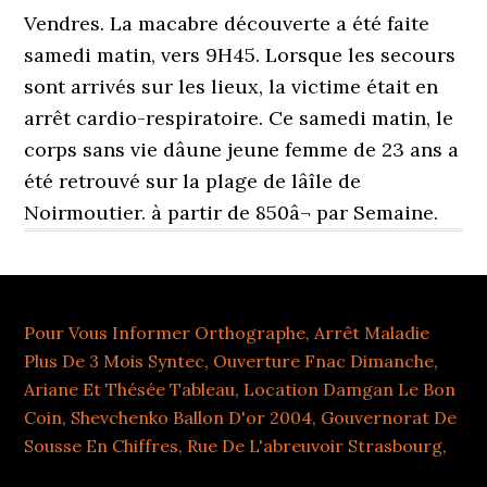
Vendres. La macabre découverte a été faite
samedi matin, vers 9H45. Lorsque les secours
sont arrivés sur les lieux, la victime était en
arrêt cardio-respiratoire. Ce samedi matin, le
corps sans vie dâune jeune femme de 23 ans a
été retrouvé sur la plage de lâîle de
Noirmoutier. à partir de 850â¬ par Semaine.
Pour Vous Informer Orthographe
,
Arrêt Maladie
Plus De 3 Mois Syntec
,
Ouverture Fnac Dimanche
,
Ariane Et Thésée Tableau
,
Location Damgan Le Bon
Coin
,
Shevchenko Ballon D'or 2004
,
Gouvernorat De
Sousse En Chiffres
,
Rue De L'abreuvoir Strasbourg
,