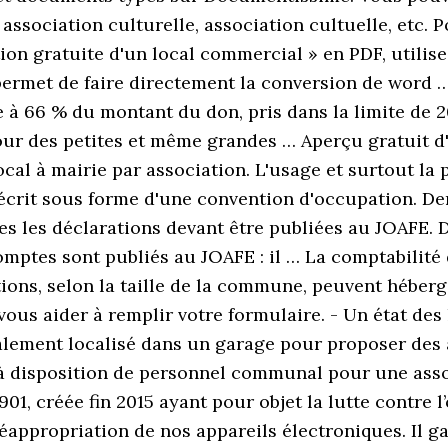
, association culturelle, association cultuelle, etc.
on gratuite d'un local commercial » en PDF, utilisez
 permet de faire directement la conversion de word 
le à 66 % du montant du don, pris dans la limite de
 pour des petites et même grandes … Aperçu gratuit 
cal à mairie par association. L'usage et surtout la
r écrit sous forme d'une convention d'occupation. 
es les déclarations devant être publiées au JOAFE.
mptes sont publiés au JOAFE : il … La comptabilité d
ations, selon la taille de la commune, peuvent héber
 vous aider à remplir votre formulaire. - Un état de
ialement localisé dans un garage pour proposer des 
à disposition de personnel communal pour une assoc
1901, créée fin 2015 ayant pour objet la lutte contr
éappropriation de nos appareils électroniques. Il gar