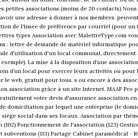
 les petites associations (moins de 20 contacts) N
r avoir une adresse à donner à nos membres. peuvent 
tion de l'Insee de préférence par courriel (pour un 
 lettres types Association avec MalettreType.com vou
ns : lettre de demande de matériel informatique pou
nde d'utilisation d'un local communal, directement 
 exemple). La mise à la disposition d’une associati
soin d’un local pour exercer leurs activités ou pour
 Sur le web, gratuit pour tous. s ou encore à des asso
 son association grâce à un site Internet. MAAF Pro 
gratuitement votre devis d'assurance association en 
 domiciliation par lequel une entreprise (le domic
on siège social dans ses locaux. Association par th
n (102) Fonctionnement de l'association (123) Gestion
 et subventions (113) Partage Cabinet paramédical - 