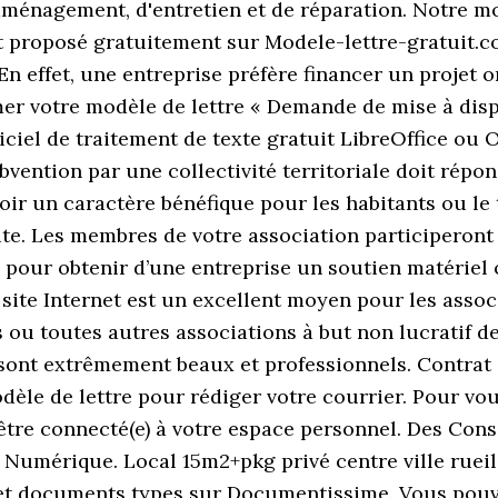
aménagement, d'entretien et de réparation. Notre m
st proposé gratuitement sur Modele-lettre-gratuit.c
n effet, une entreprise préfère financer un projet o
mer votre modèle de lettre « Demande de mise à di
giciel de traitement de texte gratuit LibreOffice ou 
ention par une collectivité territoriale doit répondr
voir un caractère bénéfique pour les habitants ou le 
te. Les membres de votre association participeront a
on pour obtenir d’une entreprise un soutien matériel
 site Internet est un excellent moyen pour les assoc
 ou toutes autres associations à but non lucratif de
sont extrêmement beaux et professionnels. Contrat d
dèle de lettre pour rédiger votre courrier. Pour vou
 être connecté(e) à votre espace personnel. Des Cons
u Numérique. Local 15m2+pkg privé centre ville ru
 et documents types sur Documentissime. Vous pouvez 