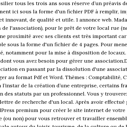
ilier tous les trois ans sous réserve d’un préavis de
ment ici sous la forme d'un fichier PDF à remplir, i
jet innovant, de qualité et utile. 1 annonce web. M
e l'association), pour le prêt de votre local rue (
ne proximité avec ses clients est très important car
ble sous la forme d'un fichier de 4 pages. Pour mene
ité, notamment pour la mise à disposition de locaux.
dont vous avez besoin pour gérer une association.De
ation en passant par la dissolution d'une associat
er au format Pdf et Word. Thèmes : Comptabilité, C
’instar de la création d’une entreprise, certains fra
ion des statuts par un professionnel. Vous y trouver
ettre de recherche d'un local. Après avoir effectué
dPress premium pour créer le site internet de votre 
ue (ou non) pour vous retrouver et travailler ensembl
cale autour du loisir, tourisme, de la culture ou de 