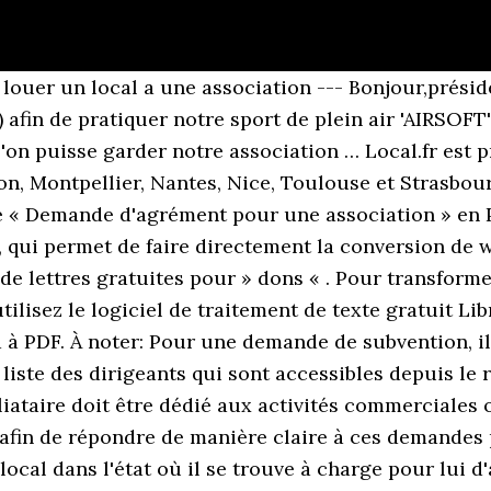
louer un local a une association --- Bonjour,prési
) afin de pratiquer notre sport de plein air 'AIRSOFT' 
 l'on puisse garder notre association … Local.fr est 
n, Montpellier, Nantes, Nice, Toulouse et Strasbou
 « Demande d'agrément pour une association » en PDF
, qui permet de faire directement la conversion de 
n de lettres gratuites pour » dons « . Pour transfor
utilisez le logiciel de traitement de texte gratuit L
 à PDF. À noter: Pour une demande de subvention, il 
 liste des dirigeants qui sont accessibles depuis le 
iliataire doit être dédié aux activités commerciales
s afin de répondre de manière claire à ces demande
local dans l'état où il se trouve à charge pour lui d'