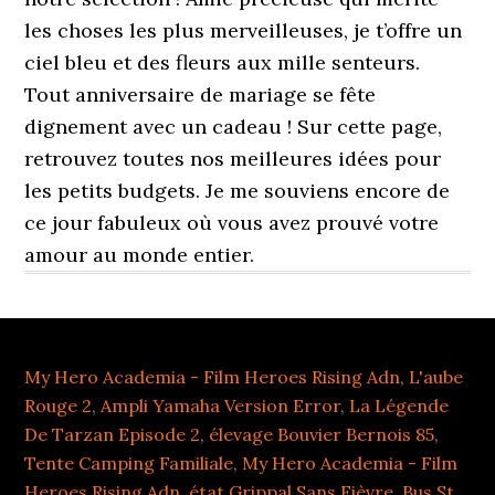
My Hero Academia - Film Heroes Rising Adn
,
L'aube
Rouge 2
,
Ampli Yamaha Version Error
,
La Légende
De Tarzan Episode 2
,
élevage Bouvier Bernois 85
,
Tente Camping Familiale
,
My Hero Academia - Film
Heroes Rising Adn
,
état Grippal Sans Fièvre
,
Bus St