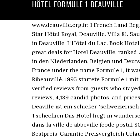
HÔTEL FORMULE 1 DEAUVILLE
www.deauville.org.fr: 1 French Land Register data, which excludes lakes, ponds, glaciers > 1 km 2 (0.386 sq mi or 247 acres) ... Five-Star Hôtel Royal, Deauville. Villa 81. Saudades que eu tava de uma cama de casal <3. Hotel that makes every moment matter. Hotel in Deauville. L'Hôtel du Lac. Book Hotel Deauville, New York City on Tripadvisor: See 667 traveler reviews, 339 candid photos, and great deals for Hotel Deauville, ranked #330 of 508 hotels in New York City and rated 4 … Hôtel Formule 1 is at France. Aber auch in den Niederlanden, Belgien und Deutschland sind Formel 1 Hotels zu finden. La Normandie. Alsace. Created by Accor in 1984 in France under the name Formule 1, it was renamed HotelF1 in 2007 and later revamped as a road trip-themed hotel brand. Ribeauvillé. 1995 startete Formule 1 mit einem Hotel in Magdeburg eine größere Offensive auf dem deutschen Markt. Based on 45 verified reviews from guests who stayed at this property. Best Romantic Hotels in Deauville City on Tripadvisor: Find 5,414 traveller reviews, 4,189 candid photos, and prices for 6 romantic hotels in Deauville City, France. Deauville Ferienort in der Normandie Deaville ist ein schicker "schweizerisch sauber anmutender" Urlaubsort in der Normandie. Hotel Formule 1 in Perstejn / Tschechien Das Hotel liegt in wunderschönem Tal vom Erzgebirge, nicht weit vom Örtschen Perstejn. il est situé 234 rte amiens dans la ville de abbeville (code postal 80100) dans le … Bewertungen, Hotelbilder & TOP Angebote: Hotel Formule 1 Sète Frontignan Bestpreis-Garantie Preisvergleich Urlaub buchen bei HolidayCheck France Hotel Guide : grosse Auswahl an Hotels in Frankreich. Nemours Formule 1 hotel : simple and renovated F1 Nemours hotel welcomes you in a renovated establishment 30 minutes away from the Grand Parquet of Fontainebleau. Hotel Formule 1, Viry, France - Room 309 in 3D 4K UHD - Duration: 3:40. hirudov Recommended for you. Tel. What are the check-in and check-out times at Opera Deauville Hotel? Den Gästen stehen Restaurant mit ca. Was kostet ein Zimmer in einem Formule 1 Hotel? HotelF1 manages 172 hotels in France (2018). Media in category "Hôtel Formule 1" The following 16 files are in this category, out of 16 total. Courchevel. Hotel. Quiet. Hotel in Deauville. Luxushotels oder billige. web:www.hotelformule1.webmium.com. Just two hours from Paris in the seaside town of Deauville, the Hôtel Barrière Le Royal Deauville is open from March to October. Karlovarská 223 , 43163 Perštejn. směr … Dépensez moins pour votre hôtel pour profiter plus sur la route partout en France ! Auvergne-Rhône-Alpes. Formule 1 Johannesburg North Sandton is an excellent choice for travellers visiting Sandton, offering many helpful amenities designed to enhance your stay. Resort Barrière Ribeauvillé. facebook:hotelformule1perstejn-GPS: 50°22'32.321"N; 13°6'35.592"E-Provozní doba: Pondělí až neděle od 10.00 - 22.00 hodin-Luxusní hotel s terasou u Perštejna. Île de France. Hotel se nachází na hlavním tahu . 25 positive mentions 25 guests said the location is easily walkable. Cannes. Ein 