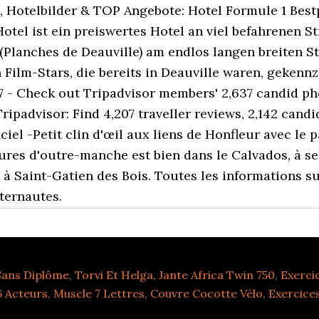
Sans Diplôme
,
Torvi Et Helga
,
Jante Africa Twin 750
,
Exerci
6 Acteurs
,
Muscle 7 Lettres
,
Couvre Cocotte Vélo
,
Exercice