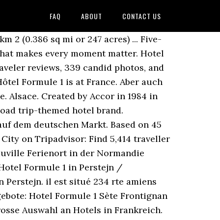
FAQ
ABOUT
CONTACT US
nnisplatz zur Verfügung. HotelF1 (stylised hotelF1; formerly Formule 1) is an economy hotel brand owned by Accor. SITE OFFICIEL | Détendez-vous le temps d'un séjour dans notre hôtel situé à Deauville au cœur de la Normandie et réservez au meilleur prix garanti à l'hôtel Le Trophée. Le Naoura. Auf internationaler Ebene wurde Formule 1 mit den Etap- und Ibis-Hotels in der Tochtergesellschaft Sphere International zusammengefasst. MEHEUT Marie, Hotel Manager. Formule 1 brand hotels in Quetteville, France Find the best deals for Quetteville Formule 1. People at the front desk they are helpful and kind and make a gesture upgrade our room. Le Majestic. Formule 1 Liverpool City Centre, Liverpool (United Kingdom) - Deals & Reviews Formule 1 Liverpool City Centre Hotel 53.4000496664356 , -2.98685967922211 Das Hotel Arok liegt 1,9 km vom Christkindelsmärik entfernt in Straßburg und bietet eine Bar, allergikerfreundliche Zimmer, kostenfreies WLAN in allen Bereichen der Unterkunft und eine... Everything is perfect , it is my birthday week . For a short break, the hotel provides guests with a microwave oven as well as food and beverage vending machines. Just make sure to check this property's cancellation policy for the exact terms and conditions. Book Online or Call 855-516-1090 and Save up to 50% The hotel, less than 2 hours from Paris on the A13, is located near several golf courses, 2 casinos, a thalassotherapy centre, and the Deauville La Touques racecourse. Yes, Opera Deauville Hotel does have fully refundable rooms available to book on our site, which can be cancelled up to a few days before check-in. Lovely vacation . Réserver. fr en +33 (0)2 31 88 45 86. Offres 2. - Duration: 3:21. Le Gray d'Albion. Bonjour, Strasbourg. Exklusive Angebote und direkte Reservierung in Paris, Lyon, Marseille, Strassburg, Cannes und in ganz Frankreich Hotel a restaurace Formule 1 Perštejn. S'prit de spa. Zimmer ab 72 € Das Villa Augeval Hôtel de charme & Spa befindet sich in 2 Herrenhäusern im Herzen von Deauville zwischen der berühmten Promenade Planches und dem Hippodrom Deauville-La Touques. HOTEL FORMULE ** leží na pravé straně Labe na trase Litoměřice – Ústí Střekov – Děčín. Formule 1 Hotels buchen auf Ab-in-den-Urlaub.de. Actus 3. avis. Novotel Deauville Beach Hotel. Facing the sea, not far from the city centre, come and discover a new atmosphere that is both modern and warm. Simon STOPS Her and Asks to Sing Acapella! Bewertungen, Hotelbilder & TOP Angebote: Hotel Formule 1 Bestpreis-Garantie Preisvergleich Urlaub buchen bei HolidayCheck Ein Formel 1 Hotel ist ein preiswertes Hotel an viel befahrenen Strecken zu Städten und Ferienorten. Bekannt ist Deauville für seine Planken (Planches de Deauville) am endlos langen breiten Strand, an dem sich die kleinen Umkleidekabinen die oft mit Namen von Film-Stars, die bereits in Deauville waren, gekennzeichnet sind aufreihen. Hotel Marie-Anne, Deauville Cit