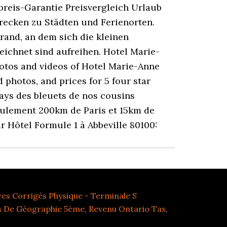
ces Corrigés Physique - Terminale S
s De Géographie 5ème
,
Revenu Ontario Tax
,