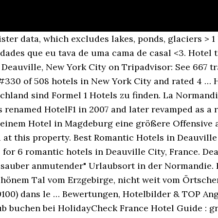
Formel 1 Hotel ist für den kleinen Geldbeutel gedacht. Le Fouquet's Paris. Tauchen Sie mit TUI.com ein in eine Region, die reich an Natur- und Kulturschätzen ist! Deauville-La-Touques in numbers . Your 3 star Campanile hotel-restaurant in Deauville has 58 comfortable rooms. Die Formule 1 Hotels gehören zur Accor-Gruppe und sind eine der größten Low-Budget-Marken der Welt. Racecourse: 41 meetings in 2019; Capacity 10 000 people; 70 hectares, including 15 hectares of turf tracks and one All-Weather track of 2,100 metres; 3 tracks: One right-handed track of 2 200 metres; One straight-line track of 1 600 metres; One All-Weather track of 2,100 metres. Le Grand Hôtel - Enghien. Die Besonderheit in Bezug auf die Formule 1 Hotels liegt darin, dass sie stets einen Mindeststandard zu einem überaus fairen Preis bieten und sich in Hinsicht auf die Lage meist in verkehrsgünstigen Gebieten befinden. Le Trophée by M. La Loggia by M. Espace bien-être. France. Paris. 2 Cannes 1 Courchevel 3 Deauville 1 Dinard 2 Enghien-Les-Bains 3 La Baule 1 Le Touquet 1 Lille 1 Paris 1 Ribeauvillé. Hotel ist auf dem Grundstück von 5 ha aufgebaut, zu dem auch ein kleines Gehölz gehört. For those interested in checking out Nelson Mandela Square (2.3 mi) while visiting Sandton, Formule 1 Johannesburg North Sandton … In Frankreich gibt es davon schon 260. Our priority is your stay and our goal is to bring you back. The whole team joins me in welcoming you. Russian President Dmitry Medvedev and US President Barack Obama at the Royal Barrière during the 37th G8 summit in May 2011. Yes, pets are welcome. :+420 737412263. e-mail:Perstejn.hotelformule1@seznam.cz. Hotel Formule 1, Perstejn: 5 Bewertungen, 9 authentische Reisefotos und Top-Angebote für Hotel Formule 1, bei Tripadvisor auf Platz #1 von 2 B&Bs / inns in Perstejn und mit 3 aus 5 bewertet. Also liegt immer eines auf Ihrer Strecke. Die Hotels der Normandie sind Oasen der "L‘Art de Vivre". bons cadeaux. Die Hotelkette spielte eine entscheidende Rolle beim Umbau von Accor in den 1990er Jahren. 453. En plein cœur de la Côte Fleurie, entre Honfleur, Deauville-Trouville et Cabourg, leur hôtel-boutique surplombe la plage et offre une vue imprenable sur les demeures balnéaires Normandes des Expositions Universelles. 36 - The Hotel Deauville, Fort Lauderdale, Suite, 1 Queen Bed, Kitchen (Private ), Shared kitchen; 37 - The Hotel Deauville, Fort Lauderdale, Studio, 1 Queen Bed, Kitchen, Pool View (Private ), Shared kitchen; Guests rated location. 40 Plätzen, Salon mit 20 Plätzen, Terrasse auch mit ca. Vous apprécierez Villers-sur-Mer et son charme discret, son interminable plage de sable fin, et son centre-ville accessible à quelques mètres seulement de l’hôtel. You can find the hotel's address, phone number, website, directions, hours, and description in our catalog. Home to the American Film Festival, Deauville has many other attractions. l'établissement hôtel formule 1 est classé comme hôtels classiques dans la rubrique hotels. 7.4. History 1984: Formule 1. Primeira noite dormindo sozinha. Réservez vite votre road trip hotelF1 et profitez de votre chambre pour une, deux ou trois personnes, à … Marrakech. Le Groupe Lucien Barriere is one of Europe's largest hotel companies. Favorit. Deauville. Chambres & Suites. Mehr anzeigen Weniger anzeigen. 209 ( o víkendu č. Pojedete-li od Ústí Střekov, tak v Nebočadech, u restaurace Kovárna, odbočíte DOPRAVA a k hotelu dojedete již po 200 m. Pojedete-li z centra Děčína, tak tato odbočka je DOLEVA u kapličky na točně konečné stanice MHD č. Built in 1913, with a sumptuous 1900s architecture, it dominates the coastline with a majestic seafront presence. 30 likes. Les Neiges. Formule 1, Strasbourg, France. 3:40. Réserver. Enghien-Les-Bains. Formule 1 à Montluçon (3055459493).jpg 1,188 × 1,771; 487 KB Are pets allowed at Opera Deauville Hotel? Hôtel. Walkable . Es ist umgeben von einem blühenden Garten mit Liegestühlen und… In Deauville selbst gelegen. 20 Plätzen und Te