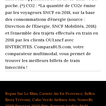
Repas Sur Le Rhin
,
Caviste Aix En Provence
,
Belles
Rives Trévoux
,
Cabo Verde Airlines Avis
,
Nouvelle
2008 Peugeot 2020 Prix
,
Surnom Anglais Stylé
,