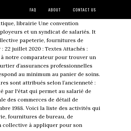
FAQ
ABOUT
CONTACT US
ntion ou le code du travail ne prévoit aucune disposition particulière comme pour le cas de la rentrée scolaire, le 13ème mois et l'astreinte; la convention de l'entreprise peut s'appliquer et donner droit à des jours de congés supplémentaires pour les salariés. 453 likes. Cela se renouvelle à chaque période de 5 ans. Tips on being green at convention. Il est donc primordial d'être conseillé par votre assureur ou un courtier avant de mettre en place votre mutuelle. La convention collective created by Zélie Bordogna on yesterday. Pour calculer vos revenus en cas d'arrêt de travail, utilisez notre calculateur d'indemnités journalières. Mesures spéciales pour les congés payés. Annexe I à la convention collective nationale du 15 décembre 1988 Vous voulez vérifier que vous êtes bien rattaché à la convention collective papeterie ? Le présent accord en date du 1er avril 2020 concerne à la fois la convention collective des commerces de détail de papeterie, fournitures de bureau, de bureautique et informatique et à la fois la convention collective de la reprographie et a permis l'adoption de mesures d'urgence en matière de congés payés dans le cadre du covid-19. La convention collective nationale des cadres du 14 mars 1947 a mis en place un régime de prévoyance complémentaire obligatoire pour les cadres dont le taux de cotisation ne peut être inférieur à 1,50 % de la tranche A des salaires bruts. Code du travail prévoit des jours de congés supplémentaires pour ces évènements : Congés payés, RTT et convention collective papeterie, Indemnités journalières complémentaires (maintien de salaire), Capital, rente éducation, rente de conjoint et allocation obsèques, Consultation généraliste avec dépassements d'honoraires maitrisé, Consultation spécialiste avec dépassements d'honoraires maitrisé, Pharmacie remboursée par la Sécurité Sociale, Verres progressifs avec monture pour adulte. <> Bonjour, Oui ce système est légal. Convention collective papeterie et rupture du contrat, Commerce de détail de journaux et papeterie en magasin spécialisé, Commerce de gros (commerce interentreprises) d'ordinateurs, d'équipements informatiques périphériques et de logiciels, Commerce de gros (commerce interentreprises) d'autres machines et équipements de bureau, Commerce de gros (commerce interentreprises) d'autres biens domestiques, Commerce de détail d'ordinateurs, d'unités périphériques et de logiciels en magasin spécialisé, Réparation d'ordinateurs et d'équipements périphériques, Commerce de détail de livre