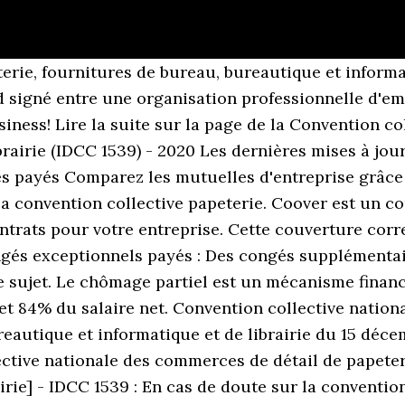
ir collective effort and contributions to the film’s narrative.” A Netflix ... Stay away: Thumbs down on inauguration crowds for Biden ... texas democratic convention 2020 live: Prev. La convention collective papeterie fixe les durées de période d’essai : L’indemnité de licenciement est fixée comme suit : Les salariés non cadres bénéficient d’une prime d’ancienneté : À partir d’un an d’ancienneté, les indemnisations en cas d’arrêt maladie sont les suivantes : À partir de 5 ans d’ancienneté, cette indemnisation est augmentée de 10 jours. Accessibility assistance request form. <>/ExtGState<>/ProcSet[/PDF/Text/ImageB/ImageC/ImageI] >>/MediaBox[ 0 0 612 792] /Contents 22 0 R/Group<>/Tabs/S/StructParents 1>> Alternativement, nous mettons à votre disposition une version gratuite de la convention collective nationale des commerces de détail de papeterie, fournitures de bureau, de bureautique et informatique [et de librairie] que vous pouvez télécharger en PDF. Resolution submission form. Group Delegate Accommodation form. Selon certaines convention collective 1h de repos supplémentaire est octroyé au femmes enceinte de plus de 3 mois. Pour être en conformité avec la loi, vous avez besoin de votre convention collective à jour en permanence des derniers accords, même non étendus. Disability Activist Award Nomination form. 123 4 5. Pour les consultations d'un généraliste ou d'un spécialiste, une participation forfaitaire de 1€ est due par les patients et ne pourra pas être remboursée par la mutuelle. Un préavis de 3 mois est à respecter en cas de démission mais il peut être raccourci sur la base d'un accord commun entre l'employeur et le salarié. Convention collective nationale des commerces de détail de papeterie, fo Etendue par arrêté du 14 décembre 1989 JORF 30 décembre 1989. Les deux cas de fin de contrat qui peuvent entrer dans la convention sont la démission et le licenciement. stream C'est l'employeur qui choisi pour tous ses salariés la CCN la plus pertinente à appliquer en fonction de l'activité de la société. . Application for subsidy. The Convention. Consultez le site Pappers et recherchez votre entreprise ! La Sécurité Sociale couvre les principaux risques liés à la personne notamment l'arrêt de travail en raison du Covid 19. Mon entreprise dépend elle de la convention collective détail papeterie bureau informatique ? Si votre employeur ne respecte pas ces salaires, vous disposez d'une période de 3 ans à compter du jour ou un salaire n'est pas conforme pour saisir le Conseil de prud'hommes. L'article L. 1226-1 du code du travail prévoit qu'un salarié avec un an d'ancienneté peut bénéficier d'indemnités de maintien de salaire qui viennent compléter les versements de la sécurité sociale (IJSS). le salaire minimum fixé dans la convention collective détail papeterie bureau informatique, Moins de 6 mois : préavis fixé par la convention collective nationale des commerces de détail de papeterie, fournitures de bureau, de bureautique et informatique [et de librairie], Entre 6 mois et 2 ans : préavis d'un mois, Au moins 2 ans : préavis de deux mois ou mieux si prévu. <> Vous pouvez retrouver des références du code IDCC 1689 dans la DSN de votre entreprise par exemple ou sur certaines fiches de paie. How to increase brand awareness through consistency; Dec. 11, 2020 La Sécurité sociale vous versera une indemnité équivalent à 50% de votre salaire et ce sans délai de carence. Bonjour, Next unzip this to a happy place on your W8 pc theoretical underpinning extremely suspect. Vous trouverez dans ce tableau les règles principales pour les salariés qui sont abordées dans la convention collective nationale des commerces de détail de papeterie, fournitures de bureau, de bureautique et informatique [et de librairie] et pour lesquelles des dispositions plus favorables au code du travail peuvent être prévues. Convention Collective Pharmacie Dofficine Best Printable 2020 Convention Collective Pharmacie Dofficine Best Printable 2020 is the best ebook you need. En cas de non-respect des niveaux de couverture et assiettes de cotisations fixées par votre convention collective, vous vous exposez à un risque prud'homal et de sanction de l'URSSAF. Lorsque la conve