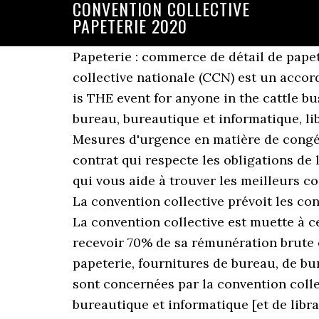
CONVENTION COLLECTIVE
PAPETERIE 2020
Papeterie : commerce de détail de papeterie, fournitures de bureau, bureautique et informatique, librairie Une convention collective nationale (CCN) est un accord signé entre une organisation professionnelle d'employeurs et un syndicat de salariés. It is THE event for anyone in the cattle business! Lire la suite sur la page de la Convention collective papeterie, fournitures de bureau, bureautique et informatique, librairie (IDCC 1539) - 2020 Les dernières mises à jour : 22 juillet 2020 : Textes Attachés : Mesures d'urgence en matière de congés payés Comparez les mutuelles d'entreprise grâce à notre comparateur pour trouver un contrat qui respecte les obligations de la convention collective papeterie. Coover est un courtier d’assurances professionnelles qui vous aide à trouver les meilleurs contrats pour votre entreprise. Cette couverture correspond au minimum au panier de soins. La convention collective prévoit les congés exceptionnels payés : Des congés supplémentaires sont attribués selon l’ancienneté : La convention collective est muette à ce sujet. Le chômage partiel est un mécanisme financé par l'état qui permet au salarié de recevoir 70% de sa rémunération brute et 84% du salaire net. Convention collective nationale des commerces de détail de papeterie, fournitures de bureau, de bureautique et informatique et de librairie du 15 décembre 1988. Voici la liste des activités qui sont concernées par la convention collective nationale des commerces de détail de papeterie, fournitures de bureau, de bureautique et informatique [et de librairie] - IDCC 1539 : En cas de doute sur la convention collective à appliquer pour son entreprise, notamment si la société exerce plusieurs activités, il est recommandé de consulter un avocat spécialisé en droit social. si vous avez un enfant de moins de 16 ans qui est chez vous puisque son établissement scolaire est fermé et que vous ne pouvez pas faire de télétravail ; si vous êtes vous même atteint du Coronavirus. 18 0 obj The 2021 event will be one of the largest on record and will be something that you can’t afford to miss! Bonjour j'aurais une question pour vous je travaille depuis 20 ans et 4 mois. ... remettre en place des mesures de chômage technique pour tout ou partie de leurs salariés et ce jusqu'au 31 décembre 2020. récupérées dans le cadre d'un repos compensateur ; décès conjoint, parents et beaux-parents (3 jours). L'employeur doit informer ses salariés de la convention collective applicable. La convention collective papeterie ne fixe pas de minimum de remboursements supérieurs à l'accord ANI. There is 3 unorthodox download source for Papeterie Convention Collective Brochure N3252 Derniere Edition. Préavis démission dans la convention collective papeterie, fourniture bureau,bureautique et informatique, librairie Dernière mise à jour 01/12/2020 Newsletter hebdo saisir un email The Definitive Resource Directory for Comic and Pop Culture Conventions Opening its doors, MONDAY 1st OCTOBER 2018! Cordialement, Bonjour, Coover » Conventions collectives » Convention collective détail papeterie bureau informatique. est ce légal ? Next 42 results. IFP describes it as honoring “the performances of a group of dynamic and noteworthy cast onscreen and celebrate the