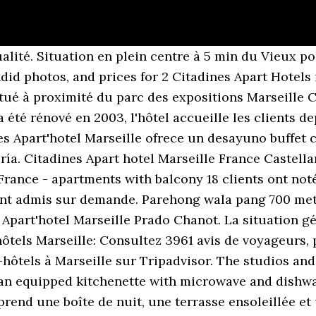
seille, vous pourrez déguster chaque matin un petit-déjeuner buffet continental. Apart'hotel Citadines Bastille Marais Située à 5 minutes à pied de l’animation de la place de la Bastille et à 10 minutes à pied du magnifique quartier du Marais, l'Apart'hotel Citadines Bastille Marais dispose de 108 studios (1 lit double ou 2 lits simples) et 30 appartements. les oreillers ne sont pas terribles. Vieux-Port de Marseille est à quelques minutes. Each kitchen is equipped with a microwave, fridge and electric hobs. parking sous l hotel certes payant mais securisé! Sur place, vous disposerez aussi d'une buanderie. Comment puis-je passer mon temps libre à la propriété ? One of our top picks in Marseille. Vous pourrez même rester connecté grâce au wi-fi gratuit. Best Citadines Apart Hotels in Marseille: find 615 traveller reviews, candid photos, and prices for 2 Citadines Apart Hotels in Marseille, France. Vous pouvez utiliser une véranda pour se bronzer et une terrasse ensoleillée disponibles sur place. Occupant un bâtiment de 6 étages, qui a été rénové en 2003, l'hôtel accueille les clients depuis 1993. The Périer and Rond Point du Prado metro stations are both within 700 metres of the Citadines Apart’hotel Marseille Prado Chanot. Citadines Apart’hotel Marseille provides a daily continental breakfast, served in a buffet style. Les chambres ne sont pas faites pendant le séjour.Le petit déjeuner est cher et n'est pas varié. Il a été rénové en 2003. El Citadines Apart'hotel Marseille ofrece un desayuno buffet continental todos los días, En el establecimiento hay servicio de lavandería. Each of the Citadines’ apartments also has a comfortable seating area and a TV. Les prix à Hôtel Citadines City Centre Marseille commencent à partir de 111€. Available din ang mga laundry facility. Oui, un petit-déjeuner buffet est proposé aux clients. Obtenez les offres pas chères pour un séjour à Citadines Centre Apart Hotel Marseille, Hôtel 3* à Marseille. Each of the Citadines’ apartments also has a comfortable seating area and a TV. on a été envahi par les moustiques! il ne faisait pas chaud dans la chambre ( mistral sur marseille) et je n'ai pas trouvé de couverture supplémentaire. Citadines Apart’hotels ‍offer convenient and comfortable accommodation at prime destinations around the world with amenities for business and leisure travellers. Vous pourrez déguster du vin et dîner dans Le Special et Le Miramar, situés dans le quartier. Citadines Prado Chanot Marseille Apart Hotel - Best Price (Room Rates) Guarantee Book online deal and discounts with lowest price on Hotel Booking. Guests can visit the Prado beaches, located a 10-minute drive from the Citadines Apart'hotel Marseille Castellane. Citadines Castellane Marseille: Note apart-hôtel - consultez 402 avis de voyageurs, 166 photos, les meilleures offres et comparez les prix pour Citadines Castellane Marseille sur Tripadvisor. Citadines Castellane Marseille Bienvenue dans notre appart hôtel Marseille Castellane, en plein cœur de la capitale méditerranéenne. Citadines Castellane Marseille est situé dans le quartier du Prado, à la fois résidentiel et commerçant avec ses nombreux cafés, restaurants et cinémas. appat equipe de lave vaisselle et egalement equipement bébé lit. 7 clients ont noté leur expérience, lisez ce qu'ils en pensent ! Laundry facilities are also available. Holiday Inn Express Marseille Saint Charles, Grand Hotel Beauvau Marseille Vieux Port - MGallery, Maisons du Monde Hôtel & Suites - Marseille, Adonis Marseille Vieux Port – Hôtel du Palais, Mercure Marseille Centre Bompard La Corniche, Kyriad Marseille Palais Des Congrès – Vélodrome. Y a-t-il des transports publics dans la région ? Parking public est disponible dans un endroit proche à EUR 15 par jour. Profitez de 10 % de remise valable toute l’année et de réductions allant jusqu’à 50 % sur les offres ponctuelles. Citadines Marseille Centre Aparthotel, Marseille (France) - Offres et Commentaires, 4 Place Pierre Bertas (11 rue Sainte-Barbe). Vous séjournerez dans une résidence hôtelière tout confort, à deux pas de l’avenue du Prado, qu’on surnomme souvent « les Champs-Élysées de Ma