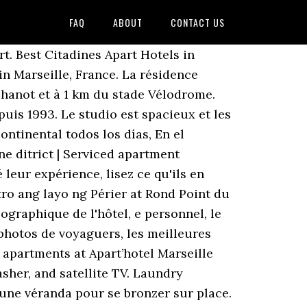
FAQ
ABOUT
CONTACT US
rseille ». Nombre de chambres : 100. les plus: tous les avantages d un appart et d un hotel: pas de menage a faire, possibilite de cuisiner. Citadines Apart’hotel Marseille tarjoaa päivittäin mannermaisen aamiaisen, joka tarjoillaan buffettyyliin. Vous résiderez dans un appartement ou un studio offrant à la fois l’indépendance du logement tout équipé et le confort des services hôteliers. Bonne situation géographique dans le centre de Marseille. Best Citadines Apart Hotels in Marseille: find 615 traveler reviews, candid photos, and prices for 2 Citadines Apart Hotels in Marseille, France. L'hôtel dispose de nombreux atouts, tels qu'un café. Ce professionnel est également référencé dans l'activité suivante Résidences de tourisme, résidences hôtelières à Marseille Tous les professionnels de la ville de Marseille. Les meilleurs Citadines Apart Hotel à Marseille: trouvez 615 avis de voyageurs, des photos authentiques et les tarifs de 615 Citadines Apart Hotel à Marseille, France. Situation de l'établissement . Le calme, la propreté. Quels sont les types de chambres disponibles ici ? Découvrez nos avantages réservés aux membres, Déclaration de Performance Extra-Financière. Citadines Prado Chanot Marseille Bienvenue dans notre appart hotel Marseille Prado Chanot, idéalement situé au cœur de la capitale méditerranéenne. Citadines Marseille Centre Aparthotel d'affaires de 3 étoiles se trouve à 20 minutes à pied de la place Castellane. Équipées d'une climatisation, d'un réfrigérateur et d'une kitchenette, les chambres du Citadines Prado Chanot Marseille offrent tout le confort dont vous avez besoin. Ce professionnel est également référencé dans l'activité suivante Résidences de tourisme, résidences hôtelières à Marseille Tous les professionnels de la ville de Marseille. Recommander cet établissement. beenhere Garantie du meilleur tarif En savoir plus keyboard_arrow_right Avec la Garantie du meilleur tarif, le groupe Ascott s’engage à vous faire bénéficier des tarifs publics les plus bas actuellement disponibles sur Internet si vous réservez directement depuis un des sites du groupe. Avec la Garantie du meilleur tarif, le groupe Ascott s’engage à vous faire bénéficier des tarifs publics les plus bas actuellement disponibles sur Internet si vous réservez directement depuis un des sites du groupe. Citadines City Centre Marseille est un hôtel d'affaires de 3 étoiles offrant une véranda pour se bronzer et une terrasse ensoleillée. tres bien situé proche de tout nous n avons pas utiliser la voiture. Le parking souterrain est à 10 metres et le prix est négocié avec l'hôtel. Lors de votre séjour à l'établ