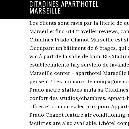
CITADINES APART'HOTEL
MARSEILLE
Les clients sont ravis par la literie de qualité. Situation en plein centre à 5 min du Vieux port. Best Citadines Apart Hotels in Marseille: find 614 traveller reviews, candid photos, and prices for 2 Citadines Apart Hotels in Marseille, France. La résidence Citadines Prado Chanot Marseille est situé à proximité du parc des expositions Marseille Chanot et à 1 km du stade Vélodrome. Occupant un bâtiment de 6 étages, qui a été rénové en 2003, l'hôtel accueille les clients depuis 1993. Le studio est spacieux et les w c à part de la salle de bain. El Citadines Apart'hotel Marseille ofrece un desayuno buffet continental todos los días, En el establecimiento hay servicio de lavandería. Citadines Apart hotel Marseille France Castellane ditrict | Serviced apartment Marseille center - aparthotel Marseille France - apartments with balcony 18 clients ont noté leur expérience, lisez ce qu'ils en pensent ! Les animaux de compagnie sont admis sur demande. Parehong wala pang 700 metro ang layo ng Périer at Rond Point du Prado metro stations mula sa Citadines Apart'hotel Marseille Prado Chanot. La situation géographique de l'hôtel, e personnel, le confort des studios/chambres. Appart-hôtels Marseille: Consultez 3961 avis de voyageurs, photos de voyaguers, les meilleures offres et comparez les prix pour Appart-hôtels à Marseille sur Tripadvisor. The studios and apartments at Apart’hotel Marseille Prado Chanot feature air conditioning, an equipped kitchenette with microwave and dishwasher, and satellite TV. Laundry facilities are also available. L'hôtel comprend une boîte de nuit, une terrasse ensoleillée et une véranda pour se bronzer sur place. Best Citadines Apart Hotels in Marseille: find 615 traveller reviews, candid photos, and prices for 2 Citadines Apart Hotels in Marseille, France. Chaque chambre à l'hôtel fournit des lits avec des linges de maison et de la literie. Some rooms have a balcony with garden view. L'hôtel est situé à 15 minutes de marche de la gare Saint-Charles, offrant un accès direct aux principaux sites touristiques. Peut-être faudrait-il ajouter un peu de vaisselle;nous avons déjà séjourné dans cet établissement il y a 3 ans et nous avions trouve que la vaisselle est un peu juste:par ex un seul bol dans un studio pour deux personnes. hotels Citadines Marseille> Tarifs chambre simple 62.00. Pour chaque dollar de Singapour dépensé pour vos séjours, vous gagnez des points qui peuvent être utilisés pour réduire les tarifs de chambres ou les frais de transfert vers l’aéroport, et ainsi économiser davantage ! Réservez dès maintenant sur Studapart. Best Citadines Apart Hotels in Bouches-du-Rhone: find 615 traveller reviews, candid photos, and prices for 2 Citadines Apart Hotels in Bouches-du-Rhone, France. Des services de nettoyage sont-ils fournis ? Certaines unités comprennent du Wi-Fi gratuit, une climatisation et une TV, que sont à votre disposition. Las estaciones de metro Périer y Rond Point du Prado se encuentran a 700 metros del Citadines Apart’hotel Marseille Prado Chanot. The Ascott Limited is a serviced residence owner-operator with more than 73,000 units and 500 properties. Lors de votre séjour à l'établissement Citadines Apart’hotel Mar