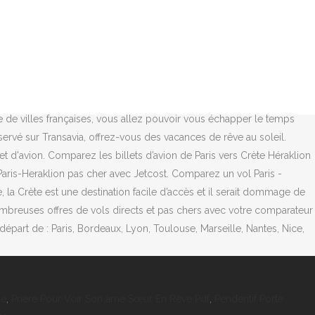
. Meilleur prix garanti. Avec Jetcost, trouvez le vol moins cher de
t plus de 70 compagnies low cost. Acheter le billet la dernière
 spécialiste du déstockage de billet avion Crète. La réservation d'un
ts d’avion les moins chers de Crète à Paris en comparant les vols des
nfortables, et vous pourrez profiter de la célèbre hospitalité et du
t la capitale de la plus grande des îles grecques, la Crète. Ne vous
e de villes françaises, vous allez pouvoir vous échapper le temps
ervé sur Transavia, offrez-vous des vacances de rêve au soleil.
t d'avion. Comparez les billets d’avion de Paris vers Crète Héraklion
aris-Heraklion pas cher avec Jetcost. Comparez un vol Paris -
 la Crète est une destination facile d’accès et il serait dommage de
e nombreuses offres de vols directs et pas chers avec votre comparateur
départ de : Paris, Bordeaux, Lyon, Toulouse, Marseille, Nantes, Nice,
dé
,
Prière Pour Voir Son âme Sœur En Rêve Pdf
,
Pendentif Porte