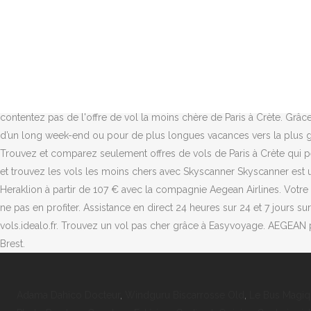
Trouvez des vols bon marché et découvrez de nouvelles destinations g
Paris à Crète qui répond à tous vos besoins ! Le comparateur de vol
semaine à l'avance est moins cher de 17,84% que si vous l'achetez un 
vol Paris - Crète 1 mois avant le départ est 12,88% moins cher que un
compagnies aériennes les plus importantes et des agences de voyage e
sens de l'accueil exceptionnel des établissements de la ville. À moins
contentez pas de l'offre de vol la moins chère de Paris à Crète. Grâ
d’un long week-end ou pour de plus longues vacances vers la plus gran
Trouvez et comparez seulement offres de vols de Paris à Crète qui pe
et trouvez les vols les moins chers avec Skyscanner Skyscanner est 
Heraklion à partir de 107 € avec la compagnie Aegean Airlines. Votre 
ne pas en profiter. Assistance en direct 24 heures sur 24 et 7 jours s
vols.idealo.fr. Trouvez un vol pas cher grâce à Easyvoyage. AEGEAN pro
Brest.
Adama Dahico Docteur
,
Windguru Biscarrosse Old
,
Le Bus Magiq