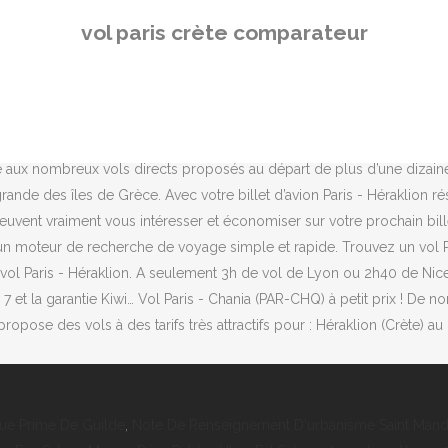
râce à notre moteur de recherche de pointe et notre carte interactive
vol paris crète comparateur
s Liligo compare les offres de plus de 600 compagnies aériennes, don
moin avant le vol. Vol Crète à partir de 60 € avec la Bourse des Vols,
 moin avant le vol. Grâce à son comparateur de vol, trouvez les bille
n ligne. Les hôtels à Heraklion sont particulièrement nombreux et co
 de 4 heures de vol sans escale de la capitale française, Héraklion es
ce aux nombreux vols directs proposés au départ de plus d’une dizain
de des îles de Grèce. Avec votre billet d’avion Paris - Héraklion rés
uvent vraiment vous intéresser et économiser sur votre prochain bille
un moteur de recherche de voyage simple et rapide. Trouvez un vol P
vol Paris - Héraklion. A seulement 3h de vol de Lyon ou 2h40 de Nice,
ur 7 et la garantie Kiwi… Vol Paris - Chania (PAR-CHQ) à petit prix ! D
pose des vols à des tarifs très attractifs pour : Héraklion (Crète) au 
ue Prime De Guilde
,
Note De Renseignement D'urbanisme Saint Man