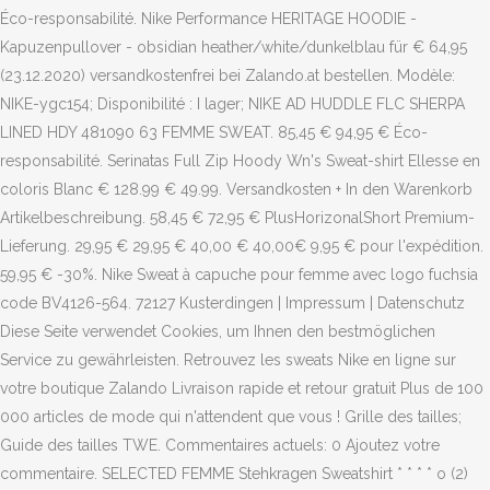
Éco-responsabilité. Nike Performance HERITAGE HOODIE -
Kapuzenpullover - obsidian heather/white/dunkelblau für € 64,95
(23.12.2020) versandkostenfrei bei Zalando.at bestellen. Modèle:
NIKE-ygc154; Disponibilité : I lager; NIKE AD HUDDLE FLC SHERPA
LINED HDY 481090 63 FEMME SWEAT. 85,45 € 94,95 € Éco-
responsabilité. Serinatas Full Zip Hoody Wn's Sweat-shirt Ellesse en
coloris Blanc € 128.99 € 49.99. Versandkosten + In den Warenkorb
Artikelbeschreibung. 58,45 € 72,95 € PlusHorizonalShort Premium-
Lieferung. 29,95 € 29,95 € 40,00 € 40,00€ 9,95 € pour l'expédition.
59,95 € -30%. Nike Sweat à capuche pour femme avec logo fuchsia
code BV4126-564. 72127 Kusterdingen | Impressum | Datenschutz
Diese Seite verwendet Cookies, um Ihnen den bestmöglichen
Service zu gewährleisten. Retrouvez les sweats Nike en ligne sur
votre boutique Zalando Livraison rapide et retour gratuit Plus de 100
000 articles de mode qui n'attendent que vous ! Grille des tailles;
Guide des tailles TWE. Commentaires actuels: 0 Ajoutez votre
commentaire. SELECTED FEMME Stehkragen Sweatshirt * * * * o (2)