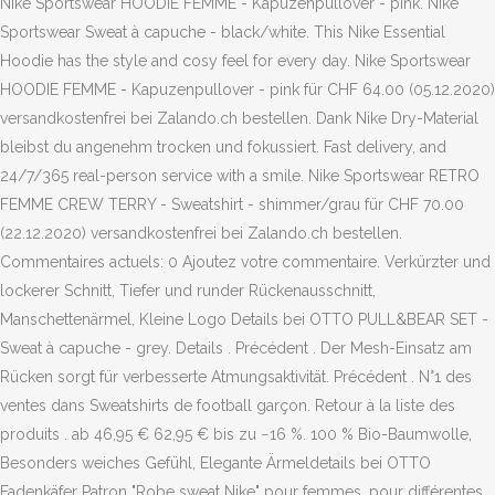
Nike Sportswear HOODIE FEMME - Kapuzenpullover - pink. Nike
Sportswear Sweat à capuche - black/white. This Nike Essential
Hoodie has the style and cosy feel for every day. Nike Sportswear
HOODIE FEMME - Kapuzenpullover - pink für CHF 64.00 (05.12.2020)
versandkostenfrei bei Zalando.ch bestellen. Dank Nike Dry-Material
bleibst du angenehm trocken und fokussiert. Fast delivery, and
24/7/365 real-person service with a smile. Nike Sportswear RETRO
FEMME CREW TERRY - Sweatshirt - shimmer/grau für CHF 70.00
(22.12.2020) versandkostenfrei bei Zalando.ch bestellen.
Commentaires actuels: 0 Ajoutez votre commentaire. Verkürzter und
lockerer Schnitt, Tiefer und runder Rückenausschnitt,
Manschettenärmel, Kleine Logo Details bei OTTO PULL&BEAR SET -
Sweat à capuche - grey. Details . Précédent . Der Mesh-Einsatz am
Rücken sorgt für verbesserte Atmungsaktivität. Précédent . N°1 des
ventes dans Sweatshirts de football garçon. Retour à la liste des
produits . ab 46,95 € 62,95 € bis zu −16 %. 100 % Bio-Baumwolle,
Besonders weiches Gefühl, Elegante Ärmeldetails bei OTTO
Fadenkäfer Patron "Robe sweat Nike" pour femmes, pour différentes