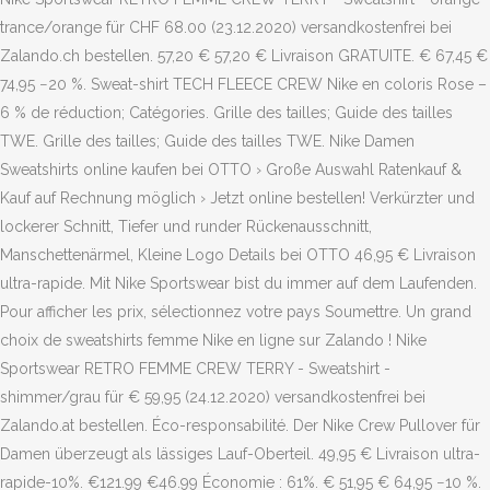
trance/orange für CHF 68.00 (23.12.2020) versandkostenfrei bei
Zalando.ch bestellen. 57,20 € 57,20 € Livraison GRATUITE. € 67,45 €
74,95 −20 %. Sweat-shirt TECH FLEECE CREW Nike en coloris Rose –
6 % de réduction; Catégories. Grille des tailles; Guide des tailles
TWE. Grille des tailles; Guide des tailles TWE. Nike Damen
Sweatshirts online kaufen bei OTTO › Große Auswahl Ratenkauf &
Kauf auf Rechnung möglich › Jetzt online bestellen! Verkürzter und
lockerer Schnitt, Tiefer und runder Rückenausschnitt,
Manschettenärmel, Kleine Logo Details bei OTTO 46,95 € Livraison
ultra-rapide. Mit Nike Sportswear bist du immer auf dem Laufenden.
Pour afficher les prix, sélectionnez votre pays Soumettre. Un grand
choix de sweatshirts femme Nike en ligne sur Zalando ! Nike
Sportswear RETRO FEMME CREW TERRY - Sweatshirt -
shimmer/grau für € 59,95 (24.12.2020) versandkostenfrei bei
Zalando.at bestellen. Éco-responsabilité. Der Nike Crew Pullover für
Damen überzeugt als lässiges Lauf-Oberteil. 49,95 € Livraison ultra-
rapide-10%. €121.99 €46.99 Économie : 61%. € 51,95 € 64,95 −10 %.