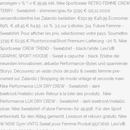
anzeigen > % ^ v € 59,99 inkl. Nike Sportswear RETRO FEMME CREW
TERRY - Sweatshirt - shimmer/grau für 57,95 € (25.12.2020)
versandkostenfrei bei Zalando bestellen. €150.99 €46.99 Économie :
69%. € 48,45 € 64,95 −10 %. 3,5 sur 5 étoiles 314. Future Femme -
Sweatshirt. Pour afficher les prix, sélectionnez votre pays. Soumettre.
37,95 € 62,95 € PlusHorizonalShort Premium-Lieferung −20 %. Nike
Sportswear CREW TREND - Sweatshirt - black/white. Levi's®
GRAPHIC SPORT HOODIE - Sweat à capuche - black. Erlebe die
neuesten Innovationen, aktuelle Performance-Styles und spannende
Storys. Découvrez un vaste choix de pulls & sweats femme pre-
owned sur Zalando | Shopping de mode vintage et seconde main
Nike Performance LUX DRY CREW - Sweatshirt - dark
beetroot/metallic silver. Retour à la liste des produits . Nike
Performance LUX DRY CREW - Sweatshirt - dark beetroot/metallic
silver. Nike Sweatshirt »Future Femme« für 49,95€. Für den Sport
entwickelt, für den Alltag gemacht. Livraison et retours gratuits. Nike
W NSW Gym VNTG Sweat pour Femme Produit 957/1616. Levi's®