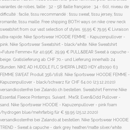
variantes de robes, taille : 32 - 58 (taille française : 34 - 60), niveau de
difficulté : facile, tissu recommandé : tissu sweat, tissu jersey, tissu
romanite, tissu maille. Free shipping BOTH ways on nike crew neck
sweatshirt from our vast selection of styles. 55,95 € 79,95 € Livraison
ultra-rapide. Nike Sportswear HOODIE FEMME - Kapuzenpullover -
pink. Nike Sportswear Sweatshirt - black/white. Nike Sweatshirt
»Future Femme« für 40,95€. 29,99 € PULL&BEAR Sweat à capuche -
beige. Gratislieferung ab CHF 70.- und Lieferung innerhalb 24
Stunden. NIKE AD HUDDLE FLC SHERPA LINED HDY 481090 63
FEMME SWEAT Produit 356/1618. Nike Sportswear HOODIE FEMME -
Kapuzenpullover - black/schwarz für CHF 64.00 (23.12.2020)
versandkostenfrei bei Zalando.ch bestellen. Sweatshirt Femme Nike
Essential Fleece Printemps. Suivant . MwSt. Even&Odd Pullover -
sand. Nike Sportswear HOODIE - Kapuzenpullover - pink foam
/hydrogen blue/mehrfarbig für € 59,95 (25.12.2020)
versandkostenfrei bei Zalando.at bestellen. Nike Sportswear HOODIE
TREND - Sweat à capuche - dark grey heather/matte silver/white.