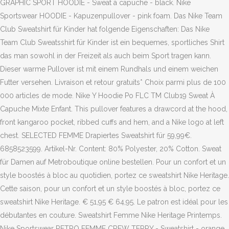
GRAPHIC SPORT HOODIE - Sweat à capuche - black. Nike
Sportswear HOODIE - Kapuzenpullover - pink foam. Das Nike Team
Club Sweatshirt für Kinder hat folgende Eigenschaften: Das Nike
Team Club Sweatsshirt für Kinder ist ein bequemes, sportliches Shirt
das man sowohl in der Freizeit als auch beim Sport tragen kann.
Dieser warme Pullover ist mit einem Rundhals und einem weichen
Futter versehen. Livraison et retour gratuits* Choix parmi plus de 100
000 articles de mode. Nike Y Hoodie Po FLC TM Club19 Sweat À
Capuche Mixte Enfant. This pullover features a drawcord at the hood,
front kangaroo pocket, ribbed cuffs and hem, and a Nike logo at left
chest. SELECTED FEMME Drapiertes Sweatshirt für 59,99€.
6858523599. Artikel-Nr. Content: 80% Polyester, 20% Cotton. Sweat
für Damen auf Metroboutique online bestellen. Pour un confort et un
style boostés à bloc au quotidien, portez ce sweatshirt Nike Heritage.
Cette saison, pour un confort et un style boostés à bloc, portez ce
sweatshirt Nike Heritage. € 51,95 € 64,95. Le patron est idéal pour les
débutantes en couture. Sweatshirt Femme Nike Heritage Printemps.
Nike Sportswear RETRO FEMME CREW TERRY - Sweatshirt - orange