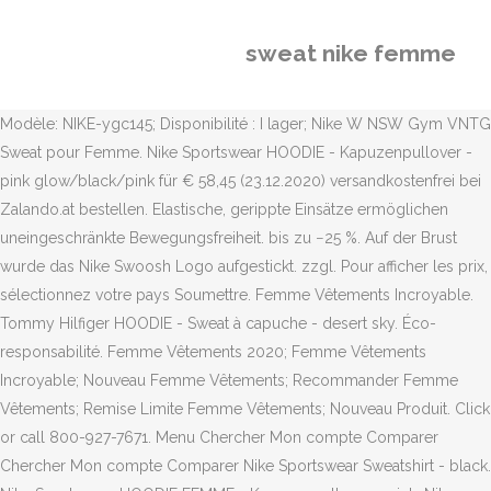
sweat nike femme
Modèle: NIKE-ygc145; Disponibilité : I lager; Nike W NSW Gym VNTG
Sweat pour Femme. Nike Sportswear HOODIE - Kapuzenpullover -
pink glow/black/pink für € 58,45 (23.12.2020) versandkostenfrei bei
Zalando.at bestellen. Elastische, gerippte Einsätze ermöglichen
uneingeschränkte Bewegungsfreiheit. bis zu −25 %. Auf der Brust
wurde das Nike Swoosh Logo aufgestickt. zzgl. Pour afficher les prix,
sélectionnez votre pays Soumettre. Femme Vêtements Incroyable.
Tommy Hilfiger HOODIE - Sweat à capuche - desert sky. Éco-
responsabilité. Femme Vêtements 2020; Femme Vêtements
Incroyable; Nouveau Femme Vêtements; Recommander Femme
Vêtements; Remise Limite Femme Vêtements; Nouveau Produit. Click
or call 800-927-7671. Menu Chercher Mon compte Comparer
Chercher Mon compte Comparer Nike Sportswear Sweatshirt - black.