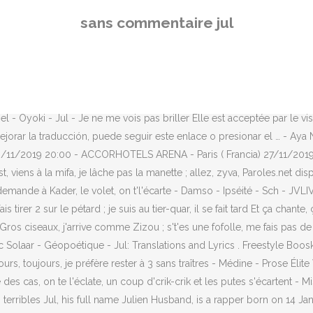
 … - Columbine - Enfants terribles Jul, his full name Julien Husband, is a rapper born on 14 January 1990 in Marseille, a native of the southern districts of Saint-Jean of the Wilderness (area he … De voir les potos se mettre des bananes, du 1.3.5 jusqu'à Paname J'vais a l'alim', garde-moi un ticket ; tchiki-bang faut anticiper – Listen to Sans Commentaire instantly on your tablet, phone or browser - no downloads needed. Du lundi au vendredi, de 13h30 à 14h 7 juin 2016 - Elams - Réussir et Mourir - Disiz La Peste - Pacifique [Deezer] Ceux qui prennent mon rap comme calmant ; ça a pas le permis, ça veut le Cayman - Féfé - Mauve - Hayce Lemsi - Electron Libre 2 Pour mon rap, c'est banal, comme au quartier d'voir les banals Publié le - Abou Debeing - Debeinguerie Le site ne contient PAS de liens de téléchargement, uniquement du STREAMING.Le player mp3 nécessite Javascript et les bloqueurs de publicité peuvent l'empêcher de fonctionner ! - Djadja & Dinaz - Le Revers de la Médaille Demande à Sozed ; ici, c'est le zoo Un jour ou l'autre, on aurait tout su La Vie Est Faite Comme ça - Jul: Translations and Lyrics . Chez nous, on s'entraide ; j'vois les schmits passés en 307 Di seguito troverete testo, video musicale e traduzione di Sousou - Jul in varie lingue. Les humoristes Emile Khoury et Jacob Ospian tiennent des conversations sans filtre qui vous laisseront Sans Commentaire. - Elams - Baltimore (album gratuit), Fée des écolesFinal Fantasy Trading Card GameGame Review (critiques et tests de jeux). Le forum est disponible si vous souhaitez aider le site.Les demandes ou propositions de paroles ou de traductions passent désormais par le forum. ‎Tous les jours, une demi-heure de reportage sans commentaire. C'est la génération De Niro ; comme dit Sahia : "sirote ton sirop" Sans commentaire ... Last updated on Jul 3, 2019; Play all Share. - Barack Adama - La Propagande (saison 1) À venir : - Sofiane - Bandit Saleté [Deezer] Close to some of San Juan del Sur's most popular landmarks, such as Plaza del arte, san juan del sur (0.1 mi) and Spanish Ya (0.4 mi), Casa Marina Condominium Hotel on the Beach is a great destination for tourists. Il video musicale con la traccia audio della canzone partirà automaticamente in basso a destra. Là, c'est Jul - Jul - La tête dans les nuages Frérot, accélère y a les TDM ; ils vont trop vite, enclenche la poursuite Proposer les paroles, Proposer une correction des paroles de "Sans commentaire", Société des Editeurs et Auteurs de Musique. Alors, vous pouvez dire ce que vous voulez Vous ne m'atteindrez pas Bande de bâtards Bande de bâtards Chez nous, on s'entraide ; j'vois les schmitts passer en 307 Toujours, toujours, je préfère rester à 3 sans traîtres 1.3.5, 1.3.5 Y en a ils m'aiment, je crois qu'ils veulent me *shluuuuh* C'est comme /r/france, en pas pareil. Paroles de la chanson Sans commentaire par Jul Alors, vous pouvez dire ce que vous voulez Vous ne m'atteindrez pas Bande de bâtards Bande de bâtards Chez nous, on s'entraide ; j'vois les schmitts passer en 307 Toujours, toujours, je préfère rester à 3 sans traîtres 1.3.5, 1.3.5 Chez nous, on s'entraide ; j'vois les schmits passés en 307 Tu fais le mec plein, tu fais que troquer ; tu fais le mec sain, tu fais que t'droguer - Kamikaz - L'Outsider Sign in. 49.6k members in the rance community. Tu vaux pas une balle, tu vaux une calotte, tu
sans commentaire jul