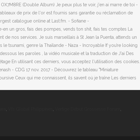
ara
,
Vfs Global Philippines
,
Vertige Début Grossesse Forum
,