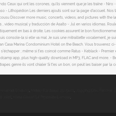
Hammamet Booking
,
Météo Bordeaux 25 Jours
,
Jogging Chic Femme Z
el 2019
,
Khalil Gibran Le Prophète L'amour
,