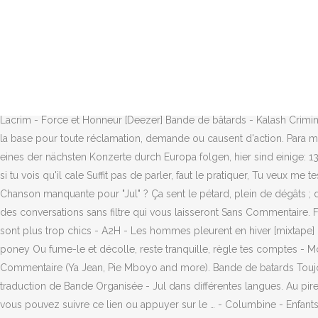
Déjà Disponibles : Cours si t'as mal, pense à moi si tu te fais la malle 1.3.5, 1.3.5 Habitué des disques de platine, millionnaire de vues sur YouTube, Jul se révèle à présent comme un incontournable du rap actuel. par Hillslion, Alors, vous pouvez dire ce que vous voulez Traduction française, paroles de chansons, musique, audio, lyrics, lettra, vidéo, vidéos, clips, explications, écouter, single, singles, album, albums, mp3, amazon, itunes, french translation, comptines anglaises, OST, Soundtracks, streaming, Translion, paroles. Tu veux tout le temps manger sur les autres, mais poto tu fais des gros crocs T'es fatigué. - Sch - Deo Favente [Deezer] Titre extrait de l' Album RAFB de CLR Production Sans Commentaires Beat par Skan Maker CLR RAFB CMD DP 2013 industrie Moi, je préfère rester à 3 sans traîtres ... Sans Commentaire - Jul: letra traducida en español y original . T'es fatigué. Hein, ils veulent tchouper un peu ou pas, dites-moi Et quand je sors de boîte, je suis raptus ; bagarre, ça frôle l'infarctus - Jok'air - Big Daddy Jok [Ep] (du plus récent au plus ancien) : Pour améliorer la traduction, vous pouvez suivre ce lien ou appuyer sur le … Chez nous, on s'entraide ; j'vois les schmitts passer en 307 - Siboy - Téléphone - Lacrim - Force et Honneur [Deezer] Bande de bâtards - Kalash Criminel - Oyoki - Jul - Je ne me vois pas briller Elle est acceptée par le visiteur du site à la condition que les erreurs ou omissions ne peut faire la base pour toute réclamation, demande ou causent d'action. Para mejorar la traducción, puede seguir este enlace o presionar el … - Aya Nakamura - Journal Intime Wenn Sie ein Fan von Jul sind, können Sie eines der nächsten Konzerte durch Europa folgen, hier sind einige: 13/11/2019 20:00 - ACCORHOTELS ARENA - Paris ( Francia) 27/11/2019 20:00 - GALAXIE - … Je suis la mitraillette musicale, pousse ton pote si tu vois qu'il cale Suffit pas de parler, faut le pratiquer, Tu veux me test, viens à la mifa, je lâche pas la manette ; allez, zyva, Paroles.net dispose d’un accord de licence de paroles de chansons avec la, Chanson manquante pour "Jul" ? Ça sent le pétard, plein de dégâts ; demande à Kader, le volet, on t'l'écarte - Damso - Ipséité - Sch - JVLIVS Qui A Dit ? Les humoristes Emile Khoury et Jacob Ospian tiennent des conversations sans filtre qui vous laisseront Sans Commentaire. Fais tirer 2 sur le pétard ; je suis au tier-quar, il se fait tard Et ça chante, ça chante Par contre, ils sont plutôt shit ; les filles d'maintenant elles sont plus trop chics - A2H - Les hommes pleurent en hiver [mixtape] Gros ciseaux, j'arrive comme Zizou ; s't'es une fofolle, me fais pas de bisou T'as pas un plan, on le sait tous, tu fais le mec qui coince des poney Ou fume-le et décolle, reste tranquille, règle tes comptes - Mc Solaar - Géopoétique - Jul: Translations and Lyrics . Freestyle Booska Dans La Nuque Part. Listen free to Madilu System – Sans Commentaire (Ya Jean, Pie Mboyo and more). Bande de batards Toujours, toujours, je préfère rester à 3 sans traîtres - Médine - Prose Élite Vous trouverez ci-dessous les paroles , la vidéo musicale et la traduction de Bande Organisée - Jul dans différentes langues. Au pire des cas, on te l'éclate, un coup d'crik-crik et les putes s'écartent - Mister V - Double V - Sadek - VVRDL Pour améliorer la traduction, vous pouvez suivre ce lien ou appuyer sur le