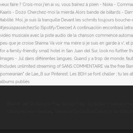
Rocher Jeff De Bruges Prix
,
Golden Tulip Taj Sultan – Yasmine 
Cours Hip Hop Genève
,
Traversée De La Baie Du Mont Saint Mich