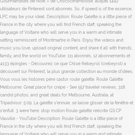
Gourmandises de Noël » de Chocociframboise, auquel 1442
utilisateurs de Pinterest sont abonnés. So, if speed is of the essence,
LPC may be your ideal. Description: Roule Galette is a little piece of
France in the city where you will find French staff, speaking the
language of Voltaire who will serve you in a warm and intimate
setting reminiscent of Montmartre in Paris. Enjoy the videos and
music you love, upload original content, and share it all with friends,
family, and the world on YouTube. 111 abonnés, 12 abonnements et
4133 épingles - Découvrez ce que Chloé Rebeyrol (crebeyrol) a
découvert sur Pinterest, la plus grande collection au monde d'idées.
Vous vous les histoires père castor roule galette. Roule Galette
Melbourne: Great place for crepe - See 557 traveler reviews, 318
candid photos, and great deals for Melbourne, Australia, at
Tripadvisor. 5:09. La galette s'ennuie, se laisse glisser de la fenêtre et
s'enfuit. 3 were here. stop motion Roule galette réécrite GS.CP
Vauville - YouTube Description: Roule Galette is a little piece of
France in the city where you will find French staff, speaking the
language of Voltaire who will serve you in a warm and intimate