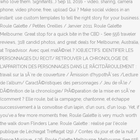
who love them. Signifiants...) Sep 11, 2016 - video, sharing, camera
phone, video phone, free, upload Qui ? Make social videos in an
instant: use custom templates to tell the right story for your business.
Roule Galette / Petites Oreilles / Janvier 2011. Roule Galette
Melbourne: Great stop for a quick bite in the CBD - See 556 traveler
reviews, 318 candid photos, and great deals for Melbourne, Australia,
at Tripadvisor. Avec quel matÃ©riel ? )OBJECTIFS: IDENTIFIER LES
PERSONNAGES DU RECIT/ RETROUVER LA CHRONOLOGIE DE
L'APPARITION DES PERSONNAGES DANS LE RÃCITDÃROULEMENT :
travail sur la 1Ã¨re de couverture / Ãmission d'hypothÃ¨ses /Lecture
de l'album/ CaractÃ©ristiques des personnages / Jeu de rÃ´le /
DÃ©finition de la chronologie/ PrÃ©paration de la mise en scÃ¨ne
(comment ? Elle roule, bat la campagne, chantonne, et échappe
successivement à la convoitise d'un lapin, d'un ours, d'un loup. Yet, if
you've a few more moments free, Roule Galette is very much worth
the walk down Flinders Lane. Roule Galette : réalisé par l'école
publique de Léchiagat Tréffiagat (29) / Contes du jour et de la nuit /
France Musique. 4:36. Roule Galette Melbourne, Melbourne: See 556