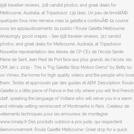
558 traveller reviews, 318 candid photos, and great deals for
Melbourne, Australia, at Tripadvisor. 139 likes. Un peu de timiditÃ©,
quelques fous rires nerveux mais la galette a continuÃ© sa course
sous les applaudissements du public ! Roule Galette Melbourne:
Amazingly good crepes - See 558 traveler reviews, 317 candid
photos, and great deals for Melbourne, Australia, at Tripadvisor.
Nouvelle représentation des élèves de CP-CE1 de l'école Sainte
Marie de Saint Jean Pied de Port face aux plus grands de l'école, les
CM! Jan 1, 2019 - This is "Fig Galette Stop Motion Demo" by Betty liu
on Vimeo, the home for high quality videos and the people who love
them. Testés et approuvés par des guides et AEM. Description: Roule
Galette is a little piece of France in the city where you will find French
staff, speaking the language of Voltaire who will serve you in a warm
and intimate setting reminiscent of Montmartre in Paris. Créateur de
vêtements techniques pour les amoureux de montagne
www.cimalp.fr Des produits outdoor à prix juste, qui respectent
lâenvironnement. Roule Galette Melbourne: Great stop for a quick