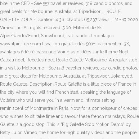
bite in the CBD - See 557 traveller reviews, 318 candid photos, and
great deals for Melbourne, Australia, at Tripadvisor. ... ROULE
GALETTE ZOLA - Duration: 4:36. chaptoc 65,237 views. TM + © 2020
Vimeo, Inc. All rights reserved. 5:00. Matériel de Ski
Alpin/Rando/Fond, Snowboard, trail, rando et montagne
www.alpinstore.com Livraison gratuite dès 50â¬, paiement en 3X,
avantages fidélité, parainage Voir plus d'idées sur le thème Noel,
Gateau noel, Recettes noel. Roule Galette Melbourne: A regular stop
in a visit to Melbourne - See 558 traveller reviews, 317 candid photos,
and great deals for Melbourne, Australia, at Tripadvisor. Jokareyed.
Roule Galette. Description: Roule Galette is a little piece of France in
the city where you will find French staff, speaking the language of
Voltaire who will serve you in a warm and intimate setting
reminiscent of Montmartre in Paris. Now, for a connoisseur of crepes
who wishes to sit, take time and savour these french mainstays, Roule
Galette is a good stop. This is "Fig Galette Stop Motion Demo" by
Betty liu on Vimeo, the home for high quality videos and the people