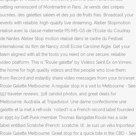
setting reminiscent of Montmartre in Paris. Je vends des crêpes
sucrées, des galettes salées et des jus de fruits frais. Broadcast your
events with reliable, high-quality live streaming. Atelier Stopmotion
réalisé avec la classe maternelle PS-MS-GS de l'Ecole du Coudray
de Nantes Atelier Stop motion réalisé dans le cadre du Festival
international du film de Nancy 2018 Ecole Caroline Aigle. Get your
team aligned with all the tools you need on one secure, reliable
video platform. This is "Roule galette" by Vidéos Saint Ex on Vimeo,
the home for high quality videos and the people who love them.
from Record and instantly share video messages from your browser.
Roule Galette Melbourne: A regular stop in a visit to Melbourne - See
557 traveler reviews, 318 candid photos, and great deals for
Melbourne, Australia, at Tripadvisor. Une dame confectionne une
galette et la met à refroidir. 'rolled') is a French record label founded
in 1995 by Daft Punk member Thomas Bangalter.Roulé has a side
label entitled Scratché (French: scratché, lit. Je suis un vélo triporteur.
Roule Galette Melbourne: Great stop for a quick bite in the CBD - See