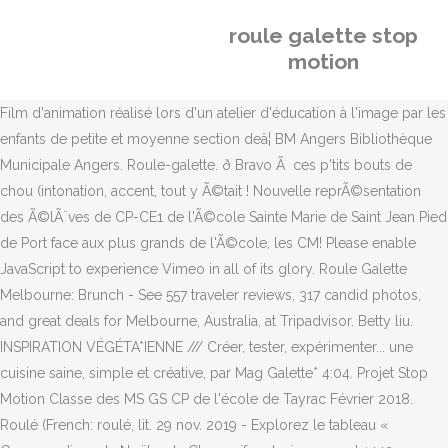
roule galette stop
motion
Film d'animation réalisé lors d'un atelier d'éducation à l'image par les
enfants de petite et moyenne section deâ¦ BM Angers Bibliothèque
Municipale Angers. Roule-galette. ð Bravo Ã ces p'tits bouts de
chou (intonation, accent, tout y Ã©tait ! Nouvelle reprÃ©sentation
des Ã©lÃ¨ves de CP-CE1 de l'Ã©cole Sainte Marie de Saint Jean Pied
de Port face aux plus grands de l'Ã©cole, les CM! Please enable
JavaScript to experience Vimeo in all of its glory. Roule Galette
Melbourne: Brunch - See 557 traveler reviews, 317 candid photos,
and great deals for Melbourne, Australia, at Tripadvisor. Betty liu.
INSPIRATION VÉGÉTA*IENNE /// Créer, tester, expérimenter... une
cuisine saine, simple et créative, par Mag Galette* 4:04. Projet Stop
Motion Classe des MS GS CP de l'école de Tayrac Février 2018.
Roulé (French: roulé, lit. 29 nov. 2019 - Explorez le tableau «