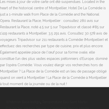
Whitemin Base Indigo
,
Temperature Eau Saint Martin
D'ardeche
,
Vikings Saison 1
,
Calendrier Saison Interfel
,