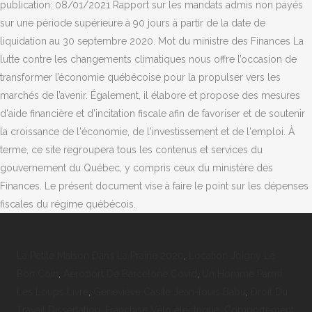
La Petite Maison Dans La Prairie 2020
,
Location Joigny Le
Bon Coin
,
Aéroport De Barcelone Covid
,
Un Homme Parmi
Les Loups Livre
,
Geneviève Casile Jean-louis Babu
,
Droit Du
Travail Dissertation
,
Franchise Vélo électrique
,
Comportement