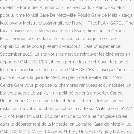
de Metz - Porte des Allemands - Les Remparts - Plan d'Eau Most
popular time to visit Gare De Metz-ville. Polski: Gare de Metz - stacja
kolejowa w Metzu , w Lotaryngii , we Francji . Title: PLAN GARE … Find
local businesses, view maps and get driving directions in Google
Maps. Si vous désirez faire un lien vers cette page, merci de
copier/coller le code présent ci-dessous : Date of experience:
September 2016. Le site vous permet de retrouver les itinéraires en
départ de GARE DE L'EST, il vous permettra de retrouver le plan et
les correspondances de la station GARE DE L'EST ainsi que l'adresse
postale. Face à la gare de Metz, en plein centre-ville, l'ibis Metz
Centre Gare vous propose 72 chambres rénovées et climatisées, un
bar vous accueille 24h/24, un petit déjeuner à emporter. Cancel
Unsubscribe. Calculez votre trajet depuis et vers , trouvez votre
restaurant ou votre hôtel et consultez la carte sur ViaMichelin. 10 AM
- 11 AM. Metz [m ɛ s] [1] Écouter est une commune française située
dans le département de la Moselle, en Lorraine. Gare de Metz-Ville.
GARE DE METZ Muse B A oippy St-Eloy Université Saulcy B A ny cy