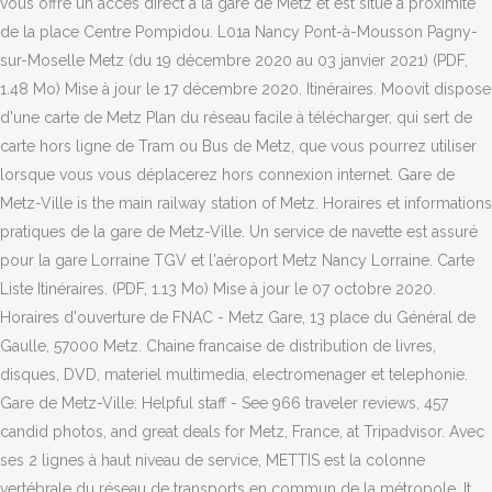
vous offre un accès direct à la gare de Metz et est situé à proximité
de la place Centre Pompidou. L01a Nancy Pont-à-Mousson Pagny-
sur-Moselle Metz (du 19 décembre 2020 au 03 janvier 2021) (PDF,
1.48 Mo) Mise à jour le 17 décembre 2020. Itinéraires. Moovit dispose
d'une carte de Metz Plan du réseau facile à télécharger, qui sert de
carte hors ligne de Tram ou Bus de Metz, que vous pourrez utiliser
lorsque vous vous déplacerez hors connexion internet. Gare de
Metz-Ville is the main railway station of Metz. Horaires et informations
pratiques de la gare de Metz-Ville. Un service de navette est assuré
pour la gare Lorraine TGV et l'aéroport Metz Nancy Lorraine. Carte
Liste Itinéraires. (PDF, 1.13 Mo) Mise à jour le 07 octobre 2020.
Horaires d'ouverture de FNAC - Metz Gare, 13 place du Général de
Gaulle, 57000 Metz. Chaine francaise de distribution de livres,
disques, DVD, materiel multimedia, electromenager et telephonie.
Gare de Metz-Ville: Helpful staff - See 966 traveler reviews, 457
candid photos, and great deals for Metz, France, at Tripadvisor. Avec
ses 2 lignes à haut niveau de service, METTIS est la colonne
vertébrale du réseau de transports en commun de la métropole. It