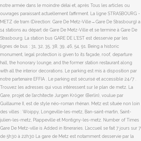
notre armée dans le moindre délai et, après Tous les articles ou
ouvrages paraissant actuellement l’affirment. La ligne STRASBOURG -
METZ de tram (Direction: Gare De Metz-Ville‎→Gare De Strasbourg) a
14 stations au départ de Gare De Metz-Ville et se termine à Gare De
Strasbourg. La station bus GARE DE L'EST est desservie par les
lignes de bus : 31, 32, 35, 38, 39, 46, 54, 91. Being a historic
monument, legal protection is given to its façade, roof, departure
hall, the honorary lounge, and the former station restaurant along
with all the interior decorations. Le parking est mis à disposition par
notre partenaire EFFIA . Le parking est sécurisé et accessible 24/7 .
Trouvez les adresses qui vous intéressent sur le plan de metz. La
Gare, projet de l’architecte Jurgen Kröger (Berlin), voulue par
Guillaume II, est de style néo-roman rhénan. Metz est située non loin
des villes : Woippy, Longeville-les-metz, Ban-saint-martin, Saint-
julien-les-metz, Plappeville et Montigny-les-metz. Number of Times
Gare De Metz-ville is Added in Itineraries. L’accueil se fait 7 jours sur 7
de 5h30 à 22h30 La gare de Metz est notamment desservie par la