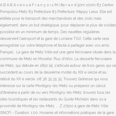
A B A B A v e n u e F r a n ç o i s M i tte r a n d 50m 100m 83 Centre
Pompidou-Metz 83 Préfecture 83 Préfecture. Mappy Lieux. Elle est
édifiée pour le transport des marchandises et des civils mais
également, dans un but stratégique, pour déplacer le plus de soldats
possible en un minimum de temps. Des navettes régulières
desservent l'aéroport et la gare de Lorraine TGV. Cette carte sera
enregistrée sur votre téléphone et facile à partager avec vos amis.
Français : La gare de Metz-Ville est une gare ferroviaire située dans la
commune de Metz en Moselle. Plus d'infos. La desserte ferroviaire
de Metz, qui débute en 1850 [4], s'articule autour de trois gares qui se
succèdent au cours de la deuxième moitié du XIX e siècle et au
début du XX e siècle. 08 36 35 35 35. Trouvez l’adresse qui vous
intéresse sur la carte Montigny-lès-Metz ou préparez un calcul
d'itinéraire à partir de ou vers Montigny-lès-Metz, trouvez tous les
sites touristiques et les restaurants du Guide Michelin dans ou à
proximité de Montigny-lès-Metz. ... Z 27500 á gare de Metz Ville
(SNCF) - Duration: 1:00. Horaires et informations pratiques de la gare