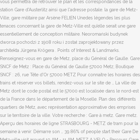
vous permettra de retrouver le plan et les correspondances de la
station Gare d'Austerlitz ainsi que l'adresse postale. la gare de Metz-
Ville, gare militaire par Arsène FELtEN Unedes légendes les plus
tenaces concernant la gare de Metz-Ville est qu’elle serait une gare
essentiellement de conception militaire. Neoromański budynek
dworca pochodzi z 1908 roku i został zaprojektowany przez
architekta Jürgena Krögera . Points of Interest & Landmarks.
Renseignez-vous en gare de Metz, place du Général de Gaulle. Gare
SNCF de Metz : Place du Général de Gaulle 57000 Metz; Boutique
SNCF : 26, rue Tête d'Or 57000 METZ Pour connaitre les horaires des
trains et réserver vos billets, rendez-vous sur le site de … La ville de
Metz dont le code postal est le 57000 est localisée dans le nord-est
de la France dans le département de la Moselle. Plan des différents
quartiers de Metz, avec représentation approximative des emprises
sur le territoire de la ville. Votre recherche : Gare à metz. Gare metz.
Aperçu des horaires de ligne STRASBOURG - METZ de tram pour la
semaine à venir: Démarre son … 39.86% of people start their Gare De
Metz-ville visit around 10 AM - 11 AM. METZ A VELO - Parcours Gare