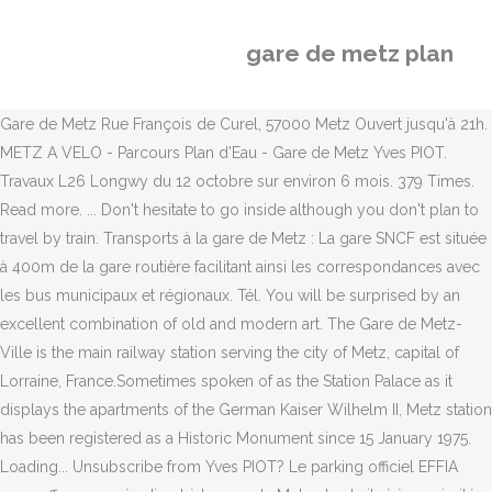
gare de metz plan
Gare de Metz Rue François de Curel, 57000 Metz Ouvert jusqu'à 21h.
METZ A VELO - Parcours Plan d'Eau - Gare de Metz Yves PIOT.
Travaux L26 Longwy du 12 octobre sur environ 6 mois. 379 Times.
Read more. ... Don't hesitate to go inside although you don't plan to
travel by train. Transports à la gare de Metz : La gare SNCF est située
à 400m de la gare routière facilitant ainsi les correspondances avec
les bus municipaux et régionaux. Tél. You will be surprised by an
excellent combination of old and modern art. The Gare de Metz-
Ville is the main railway station serving the city of Metz, capital of
Lorraine, France.Sometimes spoken of as the Station Palace as it
displays the apartments of the German Kaiser Wilhelm II, Metz station
has been registered as a Historic Monument since 15 January 1975.
Loading... Unsubscribe from Yves PIOT? Le parking officiel EFFIA