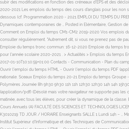
subir des modifications en fonction des créneaux d’EPS et des 
2020-2021 Les emplois du temps des cours d’anglais pour les non spéc
dessous (cf. Programmation 2020 - 2021 EMPLOI DU TEMPS DU 
Dynamiques contemporaines de … Posted in Elémentaire, Gestion de c
Comment on Emploi du temps CM1-CM2 2019-2020 Vos emplois du temps
consulter régulièrement. "Autrement dit, si vous ne prenez pas de
Emploie du temps tronc commun: 16-12-2020 Emploie du temps tronc 
pour l'année scolaire 2020-2021 . > Actualités > Emplois du temp
2017-01-10T10:10:59+01:00 Contacts - Communication - Plan du cam
Ouvrir l'emploi du temps HTML - Ouvrir l'emploi du temps PDF (applic
nationale. Sceaux Emploi du temps 20-21 Emploi du temps Groupe -
Polymères Journée 8h 9h30 9h30 11h 11h 12h30 12h30 14h 14h 15h30
(application/pdf) (Désolé mais votre navigateur ne supporte pas les
matinée, avec tous les élèves, pour créer la dynamique de la clas
Cours Annuels (A) FACULTÉ DES SCIENCES ET TECHNOLOGIES LICENC
K3010219 TD JOUR / HORAIRE Enseignants SALLE 1 Lundi 14h – … Mai
Institut Supérieur d'Informatique et des Techniques de Communica