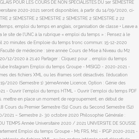
 D’ANGLAIS POUR LES COURS DE NON SPÉCIALISTES DU 1er SEMESTRE
rsitaire 2020-2021 seront disponibles, à partir du 14/09/2020, ci-
STRE 2 SEMESTRE 2 SEMESTRE 2 SEMESTRE 2 SEMESTRE 2 22
emps, emploi du temps en anglais, organisation de classe • Leave a
 site de l’UNC à la rubrique « emploi du temps » : Pensez à le
vail 20 minutes de Emploie du temps tronc commun: 15-12-2020
Faculté de médecine : 1ère année Cours de Mise à Niveau du M2
0/12/2020 à 21:40 Partager : Cliquez pour … emploi du temps
uTube Instagram Emploi du temps Groupe - MISIGD - 2020-2021 -
es des fichiers XML ou les iframes sont désactivés. l’éducation
019/2020 (Semestre 1) 3èmeAnnée Licence, Option : Génie des
1 - Ouvrir l'emploi du temps HTML - Ouvrir l'emploi du temps PDF
ivés. mettre en place un moment de regroupement, en début de
18 Cours du Premier Semestre (S1) Cours du Second Semestre (S2)
021 – Semestre 2‐ 30 octobre 2020 Philosophie Générale :
I DU TEMPS Année Universitaire 2020 / 2021 UNIVERSITE DE SOUSSE
artement Emploi du temps Groupe - M1 FRS, M1l - IPGP 2020-2021 -