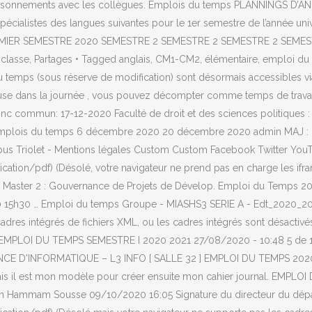
décloisonnements avec les collègues. Emplois du temps PLANNINGS
ialistes des langues suivantes pour le 1er semestre de l’année unive
PREMIER SEMESTRE 2020 SEMESTRE 2 SEMESTRE 2 SEMESTRE 2 SEME
lasse, Partages • Tagged anglais, CM1-CM2, élémentaire, emploi du t
 (sous réserve de modification) sont désormais accessibles via le
 pause dans la journée , vous pouvez décompter comme temps de tra
commun: 17-12-2020 Faculté de droit et des sciences politiques : 
s Emplois du temps 6 décembre 2020 20 décembre 2020 admin MAJ : 2
pus Triolet - Mentions légales Custom Custom Facebook Twitter Yo
ation/pdf) (Désolé, votre navigateur ne prend pas en charge les ifram
 Master 2 : Gouvernance de Projets de Dévelop. Emploi du Temps 2
 15h30 … Emploi du temps Groupe - MIASHS3 SERIE A - Edt_2020_202
 cadres intégrés de fichiers XML, ou les cadres intégrés sont désact
se. EMPLOI DU TEMPS SEMESTRE I 2020 2021 27/08/2020 - 10:48 5 de 
E D'INFORMATIQUE – L3 INFO [ SALLE 32 ] EMPLOI DU TEMPS 2020/2
s il est mon modèle pour créer ensuite mon cahier journal. EMPLO
tion Hammam Sousse 09/10/2020 16:05 Signature du directeur du dép