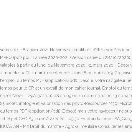
durable au Sud 09:00 10:00 10:00 11:00 11:00 12:00 12:00 13:00 13:0
2019 , progressions Pistes pour élaborer un emploi du temps, à adapter
20mn en PS, 15mn en MS, 10mn en GS. . TEMPS DE TRAVAIL, en E.P.L.E, 
diraient Max e… 24 nov. 2020 - A titre d’exemple, voici mon emp
3ème Etage A Lundi Mardi Mercredi Jeudi Vendredi Chimie Organique (S
télécharger un emploi du temps à imprimer et à compléter. « Tout
semestre : 18 janvier 2021 Horaires susceptibles d’être modifiés (con
MPRO (pdf) pour l'année 2020-2021 (Version datée du 28/10/2020). 
valables à partir du lundi 02 Novembre 2020. 31 mars 2020 - Découvr
« modèles » Chat noir 10 septembre 2016 18 octobre 2019 Organiser 
l'emploi du temps PDF (application/pdf) (Désolé, votre navigateur ne
temps pour le CP, et un extrait de mon cahier journal. Emploi du t
04/01/2021 ... 29/03/2021) 08:00 09:00 10:00 11:00 12:00 13:00 14:
S5 Biotechnologie et Valorisation des phyto-Ressources M30: Micro
du temps PDF (application/pdf) (Désolé mais votre navigateur ne su
1et 2).pdf GEO S3 jeu 10/12/2020 - 05:30 Emploi du temps SA_Géo_S
IQUABIAN - M2 Droit du marché - Agro-alimentaire Consulter les emp