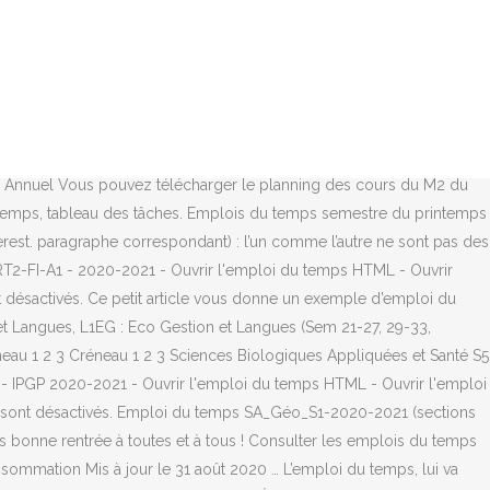
aine de classe / Version 2019-2020 » Tags : emploi , temps , 2020 ,
 conseillées ( à partir de l’heure officielle du début de classe) :
l change, et re-change et re-re-change, mais ainsi va la vie comme
20 TROISIEME ANNEE DE LICENCE DE PHYSIQUE ET CHIMIE – L3 PC
hives Voici une super idée qui va faciliter votre quotidien :
STER 1 ‐ 2020/2021 1er semestre : 14 septembre 2019 ‐ 2nd
ning Annuel Vous pouvez télécharger le planning des cours du M2 du
 temps, tableau des tâches. Emplois du temps semestre du printemps
rest. paragraphe correspondant) : l’un comme l’autre ne sont pas des
T2-FI-A1 - 2020-2021 - Ouvrir l'emploi du temps HTML - Ouvrir
t désactivés. Ce petit article vous donne un exemple d’emploi du
t Langues, L1EG : Eco Gestion et Langues (Sem 21-27, 29-33,
au 1 2 3 Créneau 1 2 3 Sciences Biologiques Appliquées et Santé S5
- IPGP 2020-2021 - Ouvrir l'emploi du temps HTML - Ouvrir l'emploi
rés sont désactivés. Emploi du temps SA_Géo_S1-2020-2021 (sections
onne rentrée à toutes et à tous ! Consulter les emplois du temps
mmation Mis à jour le 31 août 2020 … L’emploi du temps, lui va