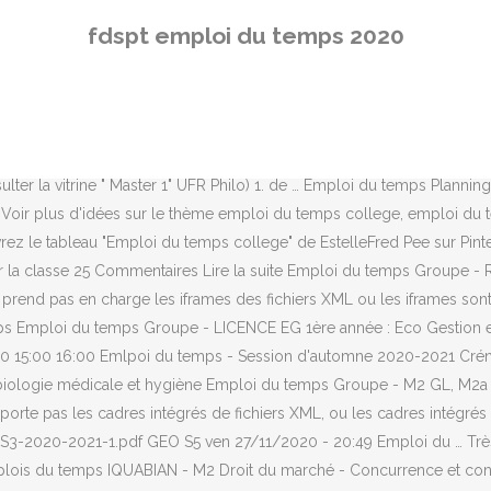
0 14:00 14:00 15:00 15:00 16:00 16:00 17:00 17:00 18 Ma première sem
fdspt emploi du temps 2020
 au contexte de la classe : prévoir un temps d’accueil le matin .Durées
comprendre le calcul de l’emploi du temps. Il est fort possible qu’i
loi du temps pour cette nouvelle année. EMPLOI DU TEMPS 2019/ 20
1) Dynamique des Vibrations (S2) T.P. emploi du temps à imprimer Arc
es mes progressions 2019-2020 du CE1 au CM2 ! EMPLOI DU TEMPS MA
sulter la vitrine " Master 1" UFR Philo) 1. de … Emploi du temps Plan
Voir plus d'idées sur le thème emploi du temps college, emploi du
ez le tableau "Emploi du temps college" de EstelleFred Pee sur Pinte
la classe 25 Commentaires Lire la suite Emploi du temps Groupe - R
 prend pas en charge les iframes des fichiers XML ou les iframes son
emps Emploi du temps Groupe - LICENCE EG 1ère année : Eco Gestion e
00 15:00 16:00 Emlpoi du temps - Session d'automne 2020-2021 Créne
biologie médicale et hygiène Emploi du temps Groupe - M2 GL, M2a 
pporte pas les cadres intégrés de fichiers XML, ou les cadres intég
3-2020-2021-1.pdf GEO S5 ven 27/11/2020 - 20:49 Emploi du … Très b
lois du temps IQUABIAN - M2 Droit du marché - Concurrence et conso