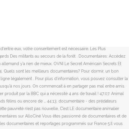
nde une association humanitaire pour venir en aide aux pauvres vivant
ue mois des playlists thématiques de videos pour découvrir la
ier Blackfish le directeur nous expose la réalité à propos des
ple attraction touristique. Raconté à la première personne, c’est avant
e cookies pour activer ou désactiver le dépôt de cookies, étant
entaire à voir absolument Français - YouTube . LOUTRE – LES 5
tre eux, votre consentement est nécessaire. Les Plus
rds Des militants au secours de la forêt . Documentaires: Accédez
n allemand y’a rien de mieux. OVNI Le Secret Américain Secrets Et
 Quels sont les meilleurs documentaires? Pour dormir, un bon
ligne légalement . Pour plus d’information, vous pouvez consulter la
 jusqu'à nos jours. On commencait à en partager pas mal entre amis.
r produit par la BBC qui a nécessité 4 ans de travail ! 47:07. Animal
rands félins ou encore de … 44:13. documentaire - des prédateurs
te pauvreté n’est pas nouvelle, C’est LE documentaire animalier
mentaires sur AlloCiné Vous êtes passionné de documentaires et de
s les documentaires et reportages programmés sur France 5.Il vous