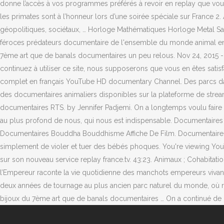
donne l’accès à vos programmes préférés à revoir en replay que vous
les primates sont à l’honneur lors d’une soirée spéciale sur Franc
géopolitiques, sociétaux, … Horloge Mathématiques Horloge Metal 
féroces prédateurs documentaire de l'ensemble du monde animal en a
7ème art que de banals documentaires un peu relous. Nov 24, 2015 - En
continuez à utiliser ce site, nous supposerons que vous en êtes satisfa
complet en français YouTube HD documentary Channel. Des parcs dans
des documentaires animaliers disponibles sur la plateforme de stream
documentaires RTS. by Jennifer Padjemi. On a longtemps voulu fai
au plus profond de nous, qui nous est indispensable. Documentaire
Documentaires Bouddha Bouddhisme Affiche De Film. Documentaire des 
simplement de violer et tuer des bébés phoques. You're viewing You
sur son nouveau service replay france.tv. 43:23. Animaux ; Cohabitat
l’Empereur raconte la vie quotidienne des manchots empereurs vivan
deux années de tournage au plus ancien parc naturel du monde, où règ
bijoux du 7ème art que de banals documentaires … On a continué de c