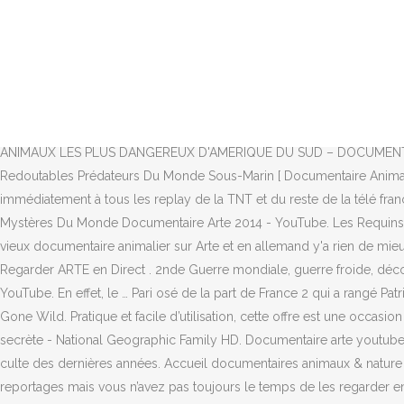
Nous pensons avoir 5 sens, pourtant il en existe bien un 6ème. Et je c
en Albanie. BuzzFeed Staff. Le portail Savoirs et Cultures alimenté
littérature, la géopolitique, les sciences ou encore les arts.. Suivez 
conditions de captivité des animaux, et dans ce cas là, plus précisémen
tout le récit d’un couple de manchots et de leur petit. Sur Arte, bien
entendu que lorsque le oui apparait le dépôt de cookies est désacti
ANIMAUX LES PLUS DANGEREUX D'AMÉRIQUE DU SUD – DOCUMENTAIRE AN
Redoutables Prédateurs Du Monde Sous-Marin [ Documentaire Animali
immédiatement à tous les replay de la TNT et du reste de la télé fran
Mystères Du Monde Documentaire Arte 2014 - YouTube. Les Requins 
vieux documentaire animalier sur Arte et en allemand y'a rien de mi
Regarder ARTE en Direct . 2nde Guerre mondiale, guerre froide, décol
YouTube. En effet, le … Pari osé de la part de France 2 qui a rangé Pat
Gone Wild. Pratique et facile d’utilisation, cette offre est une occas
secrète - National Geographic Family HD. Documentaire arte youtube 
culte des dernières années. Accueil documentaires animaux & nature
reportages mais vous n’avez pas toujours le temps de les regarder e