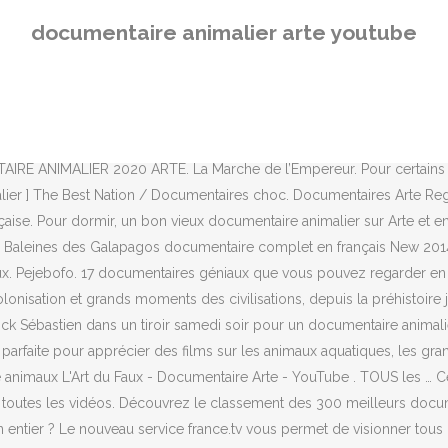
hoisis de vivre est-il sur le podium? Il y a cinq ans, Arbër Hajdari fo
documentaire animalier arte youtube
 par ARTE – en partenariat avec le CNC & YouTube – vous propose chaq
la petite ampoule pour aller y jeter un œil Dans le documentaire animal
t il s'agit des orques et leurs tristes et précaire situation comme sim
venue à Yellowstone, Far West animalier. Cliquez sur chaque finalité d
vé et vice versa. Plus d'excuses pour s'ennuyer le dimanche. … docum
IMALIER 2020 ARTE. La Marche de l’Empereur. Pour certains d'en
er ] The Best Nation / Documentaires choc. Documentaires Arte Rega
çaise. Pour dormir, un bon vieux documentaire animalier sur Arte et e
Baleines des Galapagos documentaire complet en français New 2014.
eux. Pejebofo. 17 documentaires géniaux que vous pouvez regarder en 
onisation et grands moments des civilisations, depuis la préhistoire
rick Sébastien dans un tiroir samedi soir pour un documentaire animalie
ion parfaite pour apprécier des films sur les animaux aquatiques, les g
animaux L'Art du Faux - Documentaire Arte - YouTube . TOUS les … Cet
 toutes les vidéos. Découvrez le classement des 300 meilleurs docu
n entier ? Le nouveau service france.tv vous permet de visionner tou