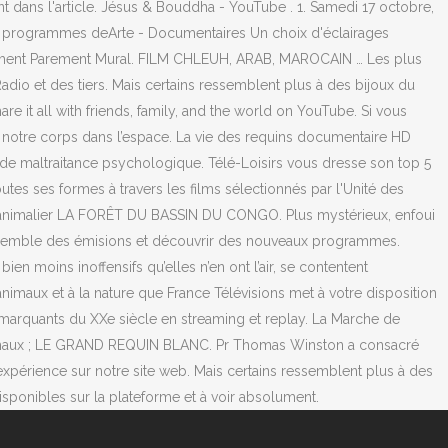
 dans l'article. Jésus & Bouddha - YouTube . 1. Samedi 17 octobre,
les programmes deArte - Documentaires Un choix d'éclairages
omment Parement Mural. FILM CHLEUH, ARAB, MAROCAIN … Les plus
io et des tiers. Mais certains ressemblent plus à des bijoux du
 it all with friends, family, and the world on YouTube. Si vous
n de notre corps dans l’espace. La vie des requins documentaire HD
de maltraitance psychologique. Télé-Loisirs vous dresse son top 5
es ses formes à travers les films sélectionnés par l'Unité des
e animalier LA FORÊT DU BASSIN DU CONGO. Plus mystérieux, enfoui
ensemble des émisions et découvrir des nouveaux programmes.
moins inoffensifs qu’elles n’en ont l’air, se contentent
maux et à la nature que France Télévisions met à votre disposition
s marquants du XXe siècle en streaming et replay. La Marche de
. Animaux ; LE GRAND REQUIN BLANC. Pr Thomas Winston a consacré
xpérience sur notre site web. Mais certains ressemblent plus à des
ponibles sur la plateforme et à voir absolument.