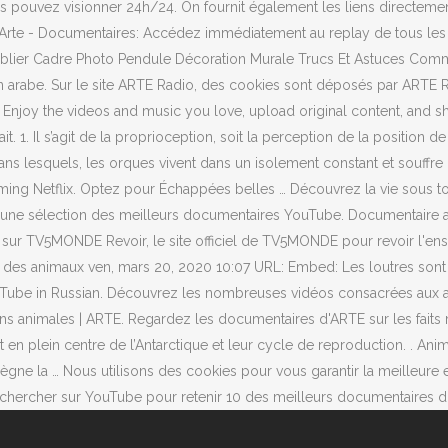
 pouvez visionner 24h/24. On fournit également les liens directement
e 2. Arte - Documentaires: Accédez immédiatement au replay de tous 
Sablier Cadre Photo Pendule Décoration Murale Trucs Et Astuces C
rabe. Sur le site ARTE Radio, des cookies sont déposés par ARTE Rad
joy the videos and music you love, upload original content, and share
it. 1. Il s’agit de la proprioception, soit la perception de la positio
 lesquels, les orques vivent dans un isolement constant et souffre 
ing Netflix. Optez pour Échappées belles … Découvrez la vie sous tout
re une sélection des meilleurs documentaires YouTube. Documentair
s sur TV5MONDE Revoir, le site officiel de TV5MONDE pour revoir l'
animaux ven, mars 20, 2020 10:07 URL: Embed: Les loutres sont bien 
Tube in Russian. Découvrez les nombreuses vidéos consacrées aux ani
ions animales | ARTE. Regardez les documentaires d'ARTE sur les fait
t en plein centre de l’Antarctique et leur cycle de reproduction. 
ne la … Nous utilisons des cookies pour vous garantir la meilleure e
hercher sur YouTube pour retenir 10 des meilleurs documentaires dis