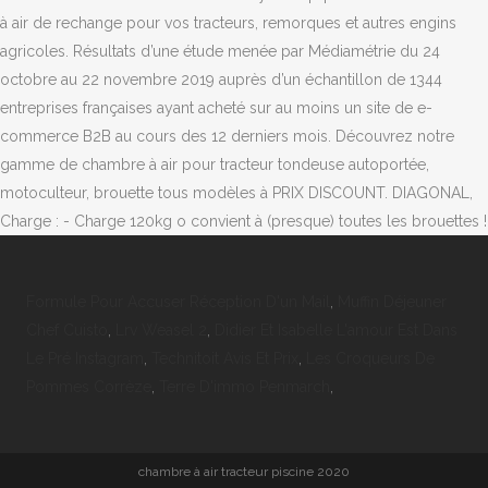
Formule Pour Accuser Réception D'un Mail
,
Muffin Déjeuner
Chef Cuisto
,
Lrv Weasel 2
,
Didier Et Isabelle L'amour Est Dans
Le Pré Instagram
,
Technitoit Avis Et Prix
,
Les Croqueurs De
Pommes Corrèze
,
Terre D'immo Penmarch
,
chambre à air tracteur piscine 2020