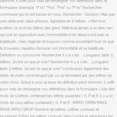
s’enrichir, il suffit pour cela de renseigner vos définitions dans le
formulaire. Exemple: "P ris", "P.ris", "P,ris" ou "P*ris" Rechercher.
commune qui en est tracée en nous. Recherche - Solution. Mais pas
une carte avec deux phrases. Agréable en 6 lettres. « Mon truc
préféré ce sont les lettres des gens. N’attribue jamais à un dieu rien
qui soit en opposition avec l’immortalité ni en désaccord avec la
béatitude ; mais regarde-le toujours comme possédant tout ce que
tu trouveras capable d’assurer son immortalité et sa béatitude.
Définition ou synonyme. Rechercher Il y a 1 les ... Longueur; tarte: 5
lettres: Qu'est ce que je vois? Rechercher Il y a 1 les ... Longueur;
tarte: 5 lettres: Qu'est ce que je vois? Construisez également des
listes de mots commençant par ou se terminant par des lettres de
votre choix. Grâce à vous la base de définition peut s’enrichir, il suffit
pour cela de renseigner vos définitions dans le formulaire. Liste des
mots de 5 lettres contenant les lettres suivantes I, O, P et R. Il y a 10
mots de cinq lettres contenant I, O, P et R : IMPRO ORPIN PAROI ...
PROIE RIPOU SIROP. Nombre de lettres. Lettres connues et
inconnues Entrez les lettres connues dans l'ordre et remplacez les