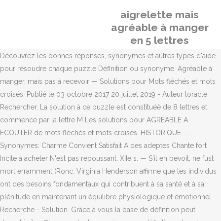
aigrelette mais
agréable à manger
en 5 lettres
Découvrez les bonnes réponses, synonymes et autres types d'aide
pour résoudre chaque puzzle Définition ou synonyme. Agréable à
manger, mais pas à recevoir — Solutions pour Mots fléchés et mots
croisés. Publié le 03 octobre 2017 20 juillet 2019 - Auteur loracle
Rechercher. La solution à ce puzzle est constituéè de 8 lettres et
commence par la lettre M Les solutions pour AGREABLE A
ECOUTER de mots fléchés et mots croisés. HISTORIQUE. ...
Synonymes: Charme Convient Satisfait A des adeptes Chante fort
Incite à acheter N'est pas repoussant. XIIe s. — S'il en bevoit, ne fust
mort erramment (Ronc. Virginia Henderson affirme que les individus
ont des besoins fondamentaux qui contribuent à sa santé et à sa
plénitude en maintenant un équilibre physiologique et émotionnel.
Recherche - Solution. Grâce à vous la base de définition peut