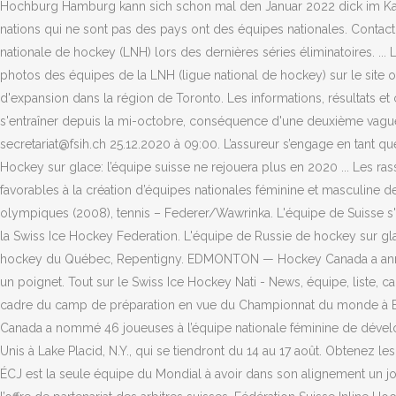
Hochburg Hamburg kann sich schon mal den Januar 2022 dick im Kale
nations qui ne sont pas des pays ont des équipes nationales. Contact.
nationale de hockey (LNH) lors des dernières séries éliminatoires. ... Lo
photos des équipes de la LNH (ligue national de hockey) sur le site o
d'expansion dans la région de Toronto. Les informations, résultats et
s'entraîner depuis la mi-octobre, conséquence d'une deuxième vague 
secretariat@fsih.ch 25.12.2020 à 09:00. L’assureur s’engage en tant qu
Hockey sur glace: l’équipe suisse ne rejouera plus en 2020 ... Les 
favorables à la création d’équipes nationales féminine et masculine 
olympiques (2008), tennis – Federer/Wawrinka. L'équipe de Suisse s'
la Swiss Ice Hockey Federation. L'équipe de Russie de hockey sur gla
hockey du Québec, Repentigny. EDMONTON — Hockey Canada a annoncé j
un poignet. Tout sur le Swiss Ice Hockey Nati - News, équipe, liste, c
cadre du camp de préparation en vue du Championnat du monde à Edm
Canada a nommé 46 joueuses à l’équipe nationale féminine de dévelo
Unis à Lake Placid, N.Y., qui se tiendront du 14 au 17 août. Obtenez 
ÉCJ est la seule équipe du Mondial à avoir dans son alignement un 