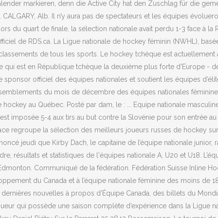
nder markieren, denn die Active City hat den Zuschlag für die gem
 CALGARY, Alb. Il n’y aura pas de spectateurs et les équipes évolueron
rs du quart de finale, la sélection nationale avait perdu 1-3 face à la R
fficiel de RDS.ca. La Ligue nationale de hockey féminin (NWHL), basée
 classements de tous les sports. Le hockey tchèque est actuellement à
qui est en République tchèque la deuxième plus forte d'Europe - derr
e sponsor officiel des équipes nationales et soutient les équipes d’él
rassemblements du mois de décembre des équipes nationales féminine e
de hockey au Québec. Posté par dam, le : ... Equipe nationale masculi
est imposée 5-4 aux tirs au but contre la Slovénie pour son entrée a
ce regroupe la sélection des meilleurs joueurs russes de hockey sur 
eudi que Kirby Dach, le capitaine de l’équipe nationale junior, ra
adre, résultats et statistiques de l'équipes nationale A, U20 et U18. 
onton. Communiqué de la fédération. Fédération Suisse Inline Hock
ppement du Canada et à l’équipe nationale féminine des moins de 18 
les dernières nouvelles à propos d’Équipe Canada, des billets du Mond
joueur qui possède une saison complète d’expérience dans la Ligue n