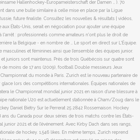
einsame Hallenhockey-Europameisterschaft der Damen … ). 70
t dans une bulle similaire à celle mise en place par la Ligue
ussie, future finaliste. Consultez les nouvelles & résultats | vidéos,
 aux États-Unis, serait en négociation pour ajouter une équipe
 l'arrêt : professionnels comme amateurs n'ont plus le droit de
ière la Belgique - en nombre de … Le sport en direct sur L'Équipe.
ite masculines et féminines ainsi que l’ensemble des équipes junior.
t juniors sont maintenus. Près de trois Québécois sur quatre sont
ne de moins de 17 ans (2009), football Double messieurs Jeux
u Championnat du monde à Paris. Zurich est le nouveau partenaire de
glace lors des compétitions internationales. Équipes nationales de
tera le Championnat mondial junior 2021 en raison d’une blessure à
L’équipe nationale U20 est actuellement stationnée à Cham/Zoug dans le
ey Daniel Biétry Sur le Perrerat 25 2842 Rossemaison. Hockey
ans du Canada pour deux séries de trois matchs contre les États-
ial junior 2021 et de l’événement. Avec Kirby Dach dans ses rangs,
ationale de hockey. 1,546 likes. En même temps, Zurich reprend