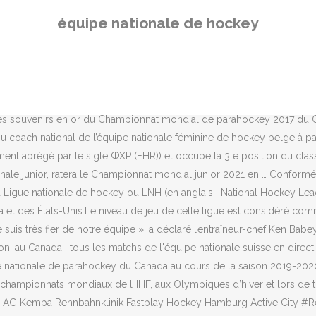
n annoncée jeudi matin, le Néerlandais Raoul Ehren a été nommé nouve
équipe nationale de hockey
 actuels de la LHJMQ ont été choisis pour poursuivre le parcours de
décembre 2020 au 5 janvier 2021. L'équipe de Suisse de hockey rempo
ède à son compatriote Niels Thijssen, qui a annoncé ce matin Hockey s
ipera au Championnat mondial junior 2021 de l’IIHF à Edmonton et Red
artenaire de l’Équipe nationale de hockey sur glace à l’approche de
es souvenirs en or du Championnat mondial de parahockey 2017 du CIP
ach national de l’équipe nationale féminine de hockey belge à partir 
ent abrégé par le sigle ФХР (FHR)) et occupe la 3 e position du 
nale junior, ratera le Championnat mondial junior 2021 en … Conformém
a Ligue nationale de hockey ou LNH (en anglais : National Hockey Lea
 et des États-Unis.Le niveau de jeu de cette ligue est considéré co
is très fier de notre équipe », a déclaré l’entraîneur-chef Ken Babe
u Canada : tous les matchs de l'équipe nationale suisse en direct 
e nationale de parahockey du Canada au cours de la saison 2019-2020
hampionnats mondiaux de l’IIHF, aux Olympiques d’hiver et lors de 
 AG Kempa Rennbahnklinik Fastplay Hockey Hamburg Active City #R