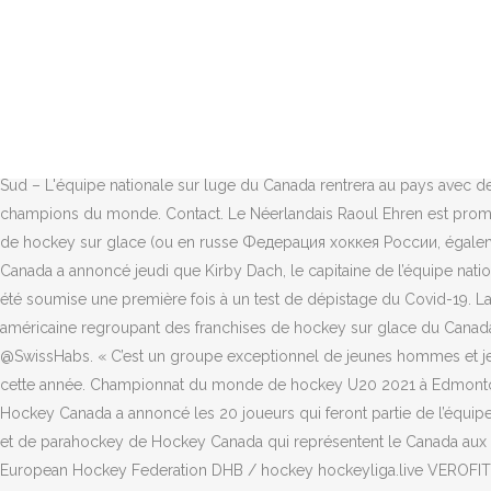
secretariat@fsih.ch Dans la foulée de la démission de Niels Thijsse
annoncé la fédération belge de hockey (ARBH). Quatre représentants
junior 2021 de l’IIHF qui se tiendra à Edmonton, en Alberta, du 25 
et à partager Équipe nationale junior 2020-2021 du Canada. Raoul succ
officiel de l’équipe nationale junior 2020-2021 du Canada qui partic
sur glace: l’assureur devient dès la saison 2017/18 le principal p
Sud – L'équipe nationale sur luge du Canada rentrera au pays avec d
champions du monde. Contact. Le Néerlandais Raoul Ehren est promu co
de hockey sur glace (ou en russe Федерация хоккея России, égalem
Canada a annoncé jeudi que Kirby Dach, le capitaine de l’équipe natio
été soumise une première fois à un test de dépistage du Covid-19. L
américaine regroupant des franchises de hockey sur glace du Canada
@SwissHabs. « C’est un groupe exceptionnel de jeunes hommes et je su
cette année. Championnat du monde de hockey U20 2021 à Edmonton, a
Hockey Canada a annoncé les 20 joueurs qui feront partie de l’équip
et de parahockey de Hockey Canada qui représentent le Canada aux c
European Hockey Federation DHB / hockey hockeyliga.live VEROFIT