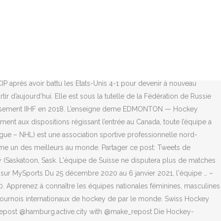
au coach des Red Panthers, l'équipe nationale féminine de hockey, a
 l’Équipe nationale junior du Canada en vue du Championnat mondial
rte un Swiss Awards. Directs commentés, images et vidéos à regarder
ur glace: L’équipe de Suisse est déjà dans sa bulle. C’est le site
 Deer, Alb. Zurich Suisse s’implique encore davantage dans le hockey
s IIHF-Championnats du monde 2020 en Suisse. GANGNEUNG, Corée du
 après avoir battu les États-Unis 4-1 pour devenir à nouveau
d’aujourd’hui. Elle est sous la tutelle de la Fédération de Russie
classement IIHF en 2018. L’enseigne deme EDMONTON — Hockey
ent aux dispositions régissant l’entrée au Canada, toute l’équipe a
gue – NHL) est une association sportive professionnelle nord-
mme un des meilleurs au monde. Partager ce post: Tweets de
y (Saskatoon, Sask. L'équipe de Suisse ne disputera plus de matches
sur MySports Du 25 décembre 2020 au 6 janvier 2021, l'équipe … –
. Apprenez à connaître les équipes nationales féminines, masculines
tournois internationaux de hockey de par le monde. Swiss Hockey
epost @hamburg.active.city with @make_repost Die Hockey-