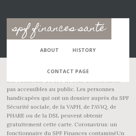
Main
spf finances santé
navigation
ABOUT
HISTORY
CONTACT PAGE
Les bâtiments du SPF ne sont actuellement
pas accessibles au public. Les personnes
handicapées qui ont un dossier auprès du SPF
Sécurité sociale, de la VAPH, de l'AViQ, de
PHARE ou de la DSL peuvent obtenir
gratuitement cette carte. Coronavirus: un
fonctionnaire du SPF Finances contaminéUn