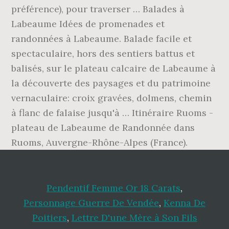
Pendentif Femme Or 18 Carats
,
Personnage Guerre De Vendée
,
Kenna De
Poitiers
,
Lettre D'une Mère à Son Fils