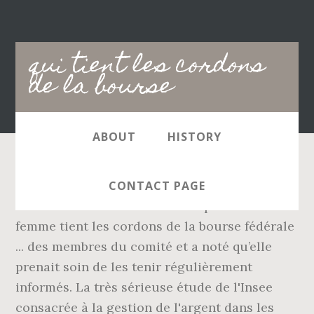
Main
qui tient les cordons
navigation
de la bourse
ABOUT
HISTORY
Le camion de C'est pas sorcier s'installe
CONTACT PAGE
devant la Bourse de Paris. Une première
femme tient les cordons de la bourse fédérale
... des membres du comité et a noté qu’elle
prenait soin de les tenir régulièrement
informés. La très sérieuse étude de l'Insee
consacrée à la gestion de l'argent dans les