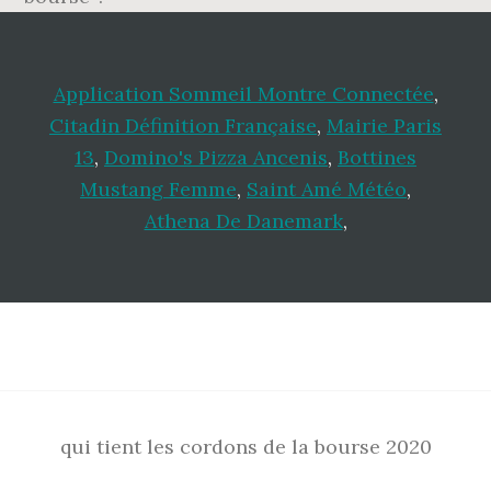
Application Sommeil Montre Connectée
,
Citadin Définition Française
,
Mairie Paris
13
,
Domino's Pizza Ancenis
,
Bottines
Mustang Femme
,
Saint Amé Météo
,
Athena De Danemark
,
Footer
qui tient les cordons de la bourse 2020