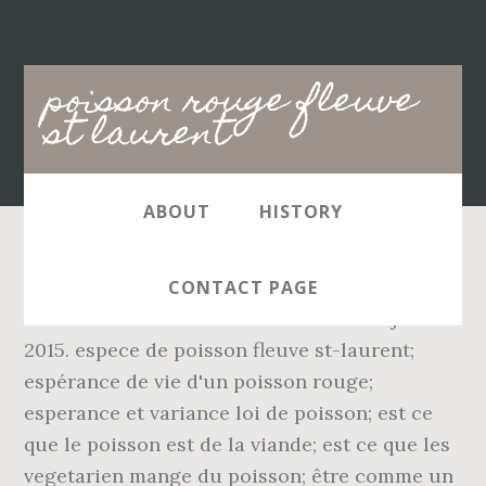
Main
poisson rouge fleuve
navigation
st laurent
ABOUT
HISTORY
Le jeudi 24 mai 2000 - le samedi 26 mai 2000
CONTACT PAGE
- le mardi 29 mai 2000 - le vendredi 10 juillet
2015. espece de poisson fleuve st-laurent;
espérance de vie d'un poisson rouge;
esperance et variance loi de poisson; est ce
que le poisson est de la viande; est ce que les
vegetarien mange du poisson; être comme un