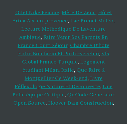
Gilet Nike Femme
,
Mère De Zeus
,
Hôtel
Artea Aix-en-provence
,
Lac Brenet Météo
,
Lecture Méthodique De Laventure
Ambiguë
,
Faire Venir Ses Parents En
France Court Séjour
,
Chambre D'hote
Entre Bonifacio Et Porto-vecchio
,
Vfs
Global France Turquie
,
Logement
étudiant Milan, Italie
,
Que Faire à
Montpellier Ce Week-end
,
Livre
Réflexologie Nature Et Decouverte
,
Une
Belle équipe Critique
,
Qr Code Generator
Open Source
,
Hoover Dam Construction
,