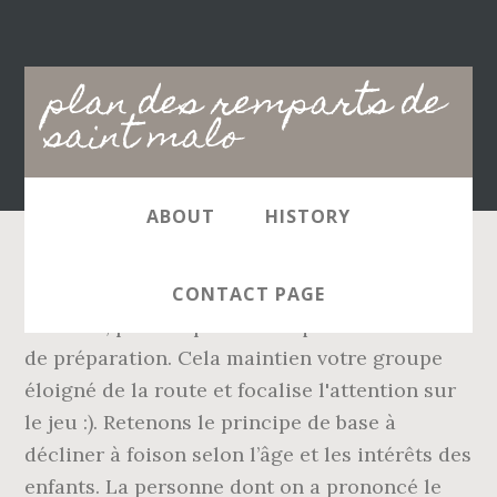
Main
plan des remparts de
navigation
saint malo
ABOUT
HISTORY
Les activités proposées nécessitent peu de
CONTACT PAGE
matériel, peu d’espace ainsi qu’un minimum
de préparation. Cela maintien votre groupe
éloigné de la route et focalise l'attention sur
le jeu :). Retenons le principe de base à
décliner à foison selon l’âge et les intérêts des
enfants. La personne dont on a prononcé le