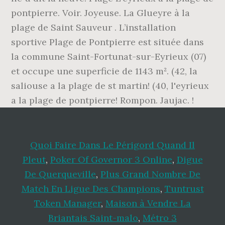
pontpierre. Voir. Joyeuse. La Glueyre à la
plage de Saint Sauveur . L’installation
sportive Plage de Pontpierre est située dans
la commune Saint-Fortunat-sur-Eyrieux (07)
et occupe une superficie de 1143 m². (42, la
saliouse a la plage de st martin! (40, l'eyrieux
a la plage de pontpierre! Rompon. Jaujac. !
Quoi Faire Dans Le Périgord Quand Il
Pleut
,
Poker Of Governor 3 Online
,
Digue
De Querqueville
,
Plus Grand Nombre De
Match En Ligue Des Champions
,
Tuntrust
Token Manager
,
Maison à Vendre La
Briantais Saint-malo
,
Métro 3