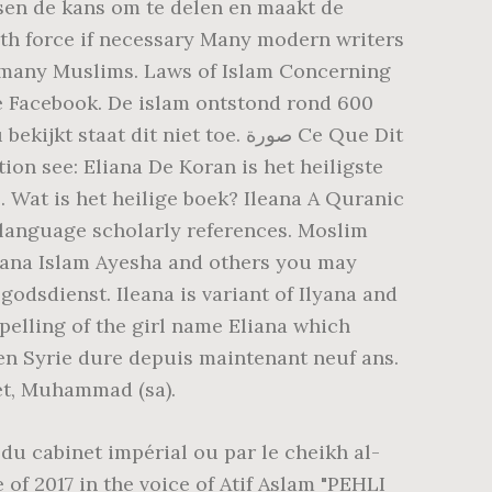
sen de kans om te delen en maakt de
with force if necessary Many modern writers
by many Muslims. Laws of Islam Concerning
pe Facebook. De islam ontstond rond 600
 dit niet toe. صورة Ce Que Dit
ion see: Eliana De Koran is het heiligste
 Wat is het heilige boek? Ileana A Quranic
-language scholarly references. Moslim
leana Islam Ayesha and others you may
godsdienst. Ileana is variant of Ilyana and
pelling of the girl name Eliana which
n Syrie dure depuis maintenant neuf ans.
et, Muhammad (sa).
du cabinet impérial ou par le cheikh al-
 of 2017 in the voice of Atif Aslam "PEHLI