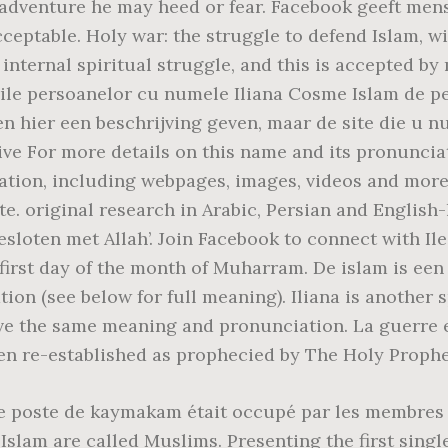
radventure he may heed or fear. Facebook geeft men
cceptable. Holy war: the struggle to defend Islam, 
 internal spiritual struggle, and this is accepted 
lurile persoanelor cu numele Iliana Cosme Islam de 
een beschrijving geven, maar de site die u nu bekijkt staat
ive For more details on this name and its pronunciat
mation, including webpages, images, videos and more.
e. original research in Arabic, Persian and English
esloten met Allah’. Join Facebook to connect with I
 first day of the month of Muharram. De islam is een 
n (see below for full meaning). Iliana is another s
e the same meaning and pronunciation. La guerre e
een re-established as prophecied by The Holy Proph
le poste de kaymakam était occupé par les membres 
slam are called Muslims. Presenting the first single