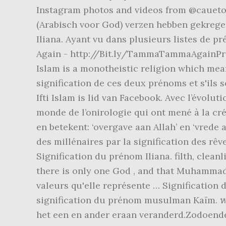
Instagram photos and videos from @cauetof
(Arabisch voor God) verzen hebben gekregen,
Iliana. Ayant vu dans plusieurs listes de
Again - http://Bit.ly/TammaTammaAgainPresen
Islam is a monotheistic religion which means
signification de ces deux prénoms et s'ils s
Ifti Islam is lid van Facebook. Avec l’évolu
monde de l’onirologie qui ont mené à la cré
en betekent: ‘overgave aan Allah’ en ‘vrede
des millénaires par la signification des rêv
Signification du prénom Iliana. filth, clean
there is only one God , and that Muhammad 
valeurs qu'elle représente … Signification du
signification du prénom musulman Kaïm. หน้าห
het een en ander eraan veranderd.Zodoende