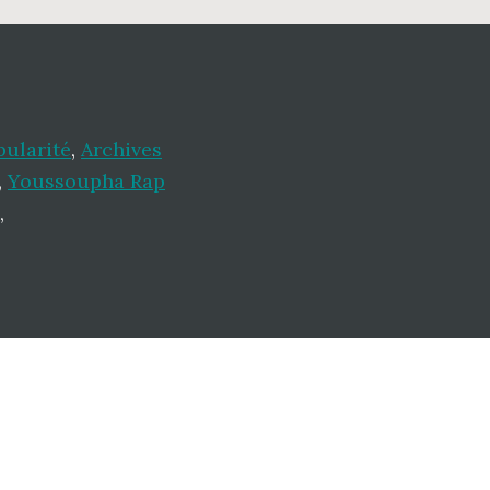
pularité
,
Archives
,
Youssoupha Rap
,