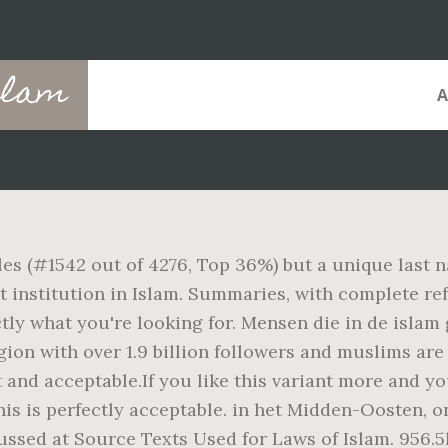
islam
ales (#1542 out of 4276, Top 36%) but a unique last n
 institution in Islam. Summaries, with complete ref
tly what you're looking for. Mensen die in de islam
ligion with over 1.9 billion followers and muslims ar
t and acceptable.If you like this variant more and yo
 this is perfectly acceptable. in het Midden-Oosten,
ssed at Source Texts Used for Laws of Islam. 956.5k