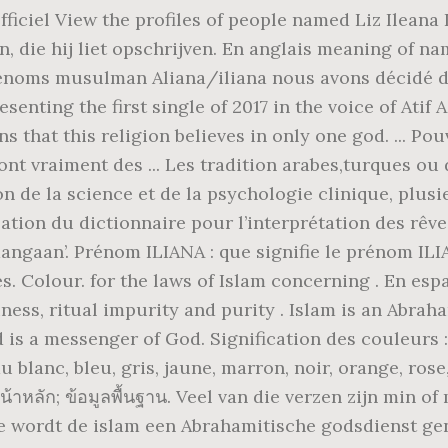
ficiel View the profiles of people named Liz Ilean
 die hij liet opschrijven. En anglais meaning of nam
 prénoms musulman Aliana/iliana nous avons décidé
ting the first single of 2017 in the voice of Atif 
 that this religion believes in only one god. ... Pou
ont vraiment des ... Les tradition arabes,turques ou d
tion de la science et de la psychologie clinique, plus
ation du dictionnaire pour l’interprétation des rêv
 aangaan’. Prénom ILIANA : que signifie le prénom I
es. Colour. for the laws of Islam concerning . En esp
liness, ritual impurity and purity . Islam is an Abra
is a messenger of God. Signification des couleurs 
 blanc, bleu, gris, jaune, marron, noir, orange, rose
ลัก; ข้อมูลพื้นฐาน. Veel van die verzen zijn min of m
 wordt de islam een Abrahamitische godsdienst gen