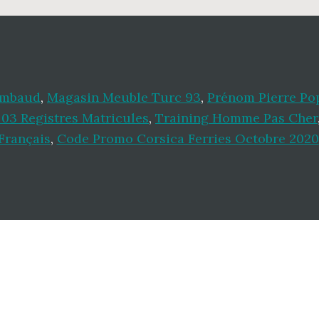
imbaud
,
Magasin Meuble Turc 93
,
Prénom Pierre Po
03 Registres Matricules
,
Training Homme Pas Cher
Français
,
Code Promo Corsica Ferries Octobre 2020