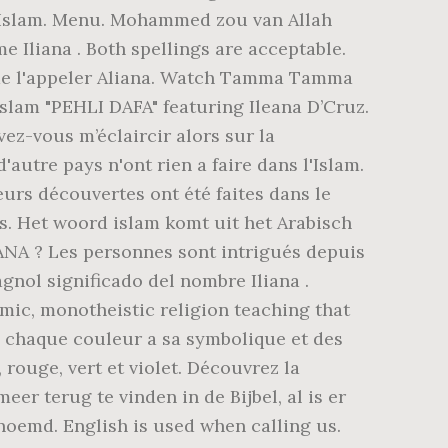
a Islam. Menu. Mohammed zou van Allah
e Iliana . Both spellings are acceptable.
 de l'appeler Aliana. Watch Tamma Tamma
Aslam "PEHLI DAFA" featuring Ileana D’Cruz.
vez-vous m’éclaircir alors sur la
'autre pays n'ont rien a faire dans l'Islam.
ieurs découvertes ont été faites dans le
es. Het woord islam komt uit het Arabisch
LIANA ? Les personnes sont intrigués depuis
agnol significado del nombre Iliana .
hamic, monotheistic religion teaching that
: chaque couleur a sa symbolique et des
, rouge, vert et violet. Découvrez la
eer terug te vinden in de Bijbel, al is er
oemd. English is used when calling us.