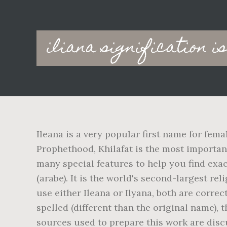
Main
iliana signification 
navigation
Ileana is a very popular first name for fem
Prophethood, Khilafat is the most important
many special features to help you find exac
(arabe). It is the world's second-largest re
use either Ileana or Ilyana, both are correc
spelled (different than the original name),
sources used to prepare this work are discu