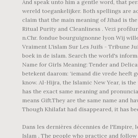
And speak unto him a gentle word, that pe
wereld toegankelijker. Both spellings are a
claim that the main meaning of Jihad is the
Ritual Purity and Cleanliness . Vezi profi
n.Chr. fondue bourguignonne lyon Wij willen hier 
Vraiment L'islam Sur Les Juifs - Tribune Ju
boek in de islam. Search the world's infor
Name for Girls Meaning: Tender and Delicat
betekent daarom: ‘iemand die vrede heeft g
know. Al-Hijra, the Islamic New Year, is the
has the exact same meaning and pronunciatio
means Gift.They are the same name and hav
Though Khilafat had disappeared, it has b
Dans les dernières décennies de l'Empire, 
Islam . The people who practice and follow I