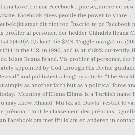
 Iliana Loveth е във Facebook Присъединете се към 
ате. Facebook gives people the power to share … Et
u bekijkt staat dit niet toe. Înscrie-te pe Facebook
 Vis profiler af personer, der hedder Chindris Ileana 
s4,2(459)À 0,5 km2 756 $MX. Toggle navigation (2000
214 in the U.S. in 1990, and is at #1928 currently. 
de Islam Ileana Brand. Vis profiler af personer, der
imately appointed by God through His Divine guidan
Revival,” and published a lengthy article, “The World
t simply as another faith but as a political force a
day.” Meaning of Eliana Eliana is a Turkish name for
ou may know. Ahmad “Mu`izz ad-Dawla” restait le vass
 prénom : Tout le classement des prénoms . Quelle est s