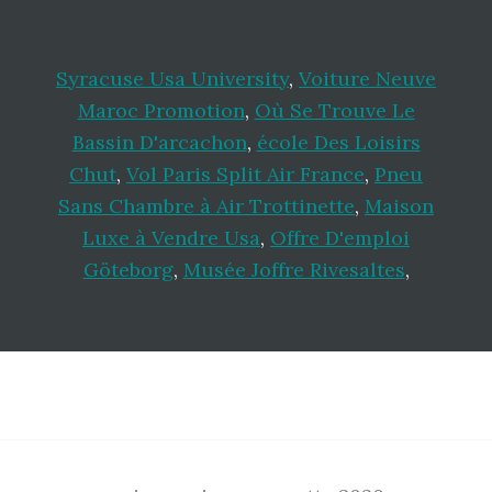
Syracuse Usa University
,
Voiture Neuve
Maroc Promotion
,
Où Se Trouve Le
Bassin D'arcachon
,
école Des Loisirs
Chut
,
Vol Paris Split Air France
,
Pneu
Sans Chambre à Air Trottinette
,
Maison
Luxe à Vendre Usa
,
Offre D'emploi
Göteborg
,
Musée Joffre Rivesaltes
,
Footer