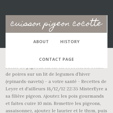
Main
cuisson pigeon cocotte
navigation
ABOUT
HISTORY
CONTACT PAGE
Facile de pigeons farcis en cocotte, au confit
de poires sur un lit de legumes d’hiver
(epinards-navets) – a votre santé - Recettes de
Leyre et d'ailleurs 18/12/12 22:35 MisterEyre a
sa filière pigeon. Ajoutez les pois gourmands
et faites cuire 10 min. Remettre les pigeons,
assaisonnez, ajoutez le laurier et le thym, puis