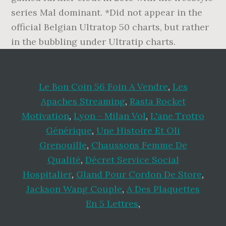
series Mal dominant. *Did not appear in the
official Belgian Ultratop 50 charts, but rather
in the bubbling under Ultratip charts.
Le Bon Coin 56 Foin A Vendre
,
Les
Apaches Streaming
,
Rasta Rocket
Motivation
,
Lyon - Milan Vol
,
L'ane Trotro
Générique
,
Une Histoire Et Oli
Grenouille
,
Chaussons Femme De
Qualité
,
Décret Service Social
Hospitalier
,
Gland Pour Cordon De Store
,
Jackson Wang Couple
,
A Des Plaquettes
En 5 Lettres
,