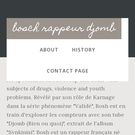
Main
bosch rappeur djomb
navigation
ABOUT
HISTORY
CONTACT PAGE
He specializes in street rap and deals with
subjects of drugs, violence and youth
problems. Révélé par son rôle de Karnage
dans la série phénomène "Validé", Bosh est en
train d'exploser les compteurs avec son tube
"Djomb (Bien ou quoi)", extrait de l'album
"Synkinisi". Bosh est un rappeur français né