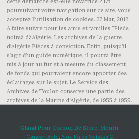
Gland Pour Cordon De Store
,
Mourir
Cancer Foie
,
Nos Pires Voisins 2